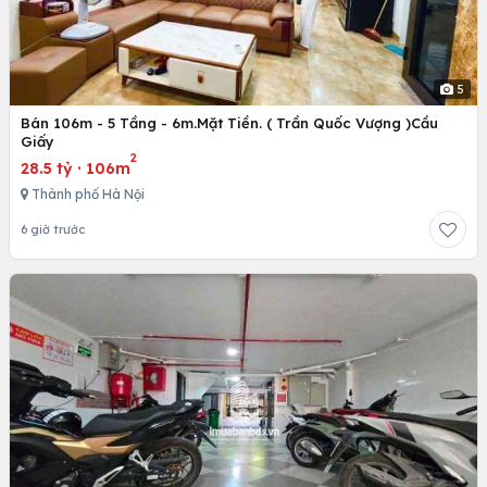
5
Bán 106m - 5 Tầng - 6m.Mặt Tiền. ( Trần Quốc Vượng )Cầu
Giấy
2
28.5 tỷ
·
106m
Thành phố Hà Nội
6 giờ trước