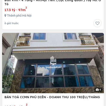
Tô
2
17.3 tỷ
·
97m
Thành phố Hà Nội
6 giờ trước
4
BÁN TOÀ CCMN PHÚ DIỄN - DOANH THU 100 TRIỆU/THÁNG
2