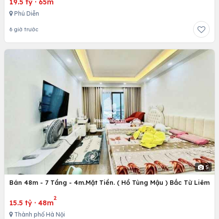
19.5 tỷ
·
65m
Phú Diễn
6 giờ trước
5
Bán 48m - 7 Tầng - 4m.Mặt Tiền. ( Hồ Tùng Mậu ) Bắc Từ Liêm
2
15.5 tỷ
·
48m
Thành phố Hà Nội