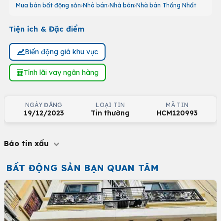
Mua bán bất động sản
Nhà bán
Nhà bán
Nhà bán Thống Nhất
Tiện ích & Đặc điểm
Biến động giá khu vực
Tính lãi vay ngân hàng
NGÀY ĐĂNG
LOẠI TIN
MÃ TIN
19/12/2023
Tin thường
HCM120993
Báo tin xấu
BẤT ĐỘNG SẢN BẠN QUAN TÂM