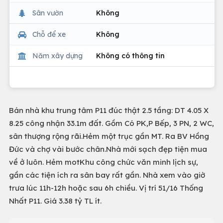
Sân vườn
Không
Chỗ để xe
Không
Năm xây dựng
Không có thông tin
Bán nhà khu trung tâm P11 đúc thật 2.5 tầng: DT 4.05 X
8.25 công nhận 33.1m đất. Gồm Có PK,P Bếp, 3 PN, 2 WC,
sân thượng rộng rãi.Hẻm một trục gần MT. Ra BV Hồng
Đức và chợ vài bước chân.Nhà mới sạch đẹp tiện mua
về ở luôn. Hẻm motKhu công chức văn minh lịch sự,
gần các tiện ích ra sân bay rất gần. Nhà xem vào giờ
trưa lúc 11h-12h hoặc sau 6h chiều. Vị trí 51/16 Thống
Nhất P11. Giá 3.38 tỷ TL ít.