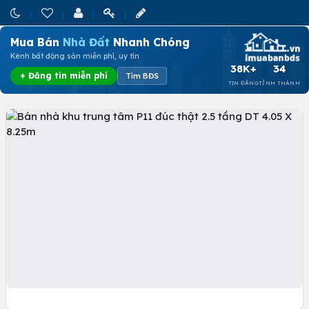
Mua Bán
Nhà Đất
Nhanh Chóng
Kênh bất động sản miễn phí, uy tín
38K+
34
+ Đăng tin miễn phí
Tìm BĐS
TIN ĐĂNG
TỈNH THÀNH