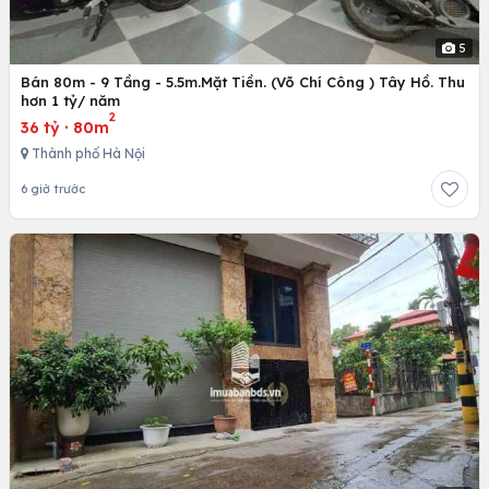
5
Bán 80m - 9 Tầng - 5.5m.Mặt Tiền. (Võ Chí Công ) Tây Hồ. Thu
hơn 1 tỷ/ năm
2
36 tỷ
·
80m
Thành phố Hà Nội
6 giờ trước