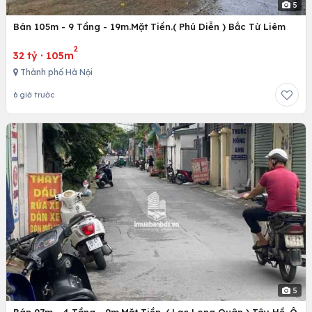
5
Bán 105m - 9 Tầng - 19m.Mặt Tiền.( Phú Diễn ) Bắc Từ Liêm
2
32 tỷ
·
105m
Thành phố Hà Nội
6 giờ trước
5
Bán 97m - 4 Tầng - 9m.Mặt Tiền. ( Lạc Long Quân ) Tây Hồ. Ô