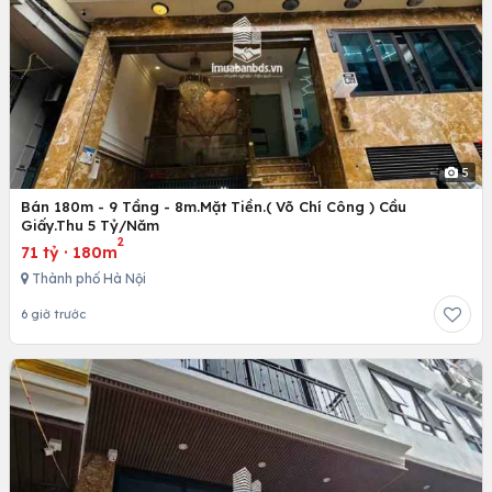
5
Bán 180m - 9 Tầng - 8m.Mặt Tiền.( Võ Chí Công ) Cầu
Giấy.Thu 5 Tỷ/Năm
2
71 tỷ
·
180m
Thành phố Hà Nội
6 giờ trước