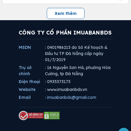
Xem thêm
CÔNG TY CỔ PHẦN IMUABANBDS
MSDN
: 0401986213 do Sở Kế hoạch &
Đầu tư TP Đà Nẵng cấp ngày
01/7/2019
Trụ sở
: 16 Nguyễn Sơn Hà, phường Hòa
chính
Cường, tp Đà Nẵng
Điện thoại
: 0935373173
Website
: www.imuabanbds.vn
Email
:
imuabanbds@gmail.com