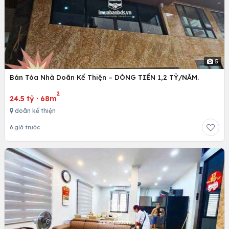
5
Bán Tòa Nhà Doãn Kế Thiện – DÒNG TIỀN 1,2 TỶ/NĂM.
2
24.5 tỷ
·
68m
doãn kế thiện
6 giờ trước