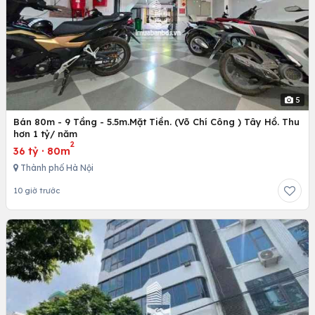
5
Bán 80m - 9 Tầng - 5.5m.Mặt Tiền. (Võ Chí Công ) Tây Hồ. Thu
hơn 1 tỷ/ năm
2
36 tỷ
·
80m
Thành phố Hà Nội
10 giờ trước