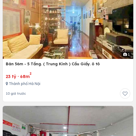
1
Bán 56m - 5 Tầng. ( Trung Kính ) Cầu Giấy. ô tô
2
23 tỷ
·
68m
Thành phố Hà Nội
10 giờ trước