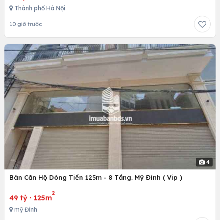
Thành phố Hà Nội
10 giờ trước
4
Bán Căn Hộ Dòng Tiền 125m - 8 Tầng. Mỹ Đình ( Vip )
2
49 tỷ
·
125m
mỹ Đình