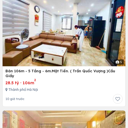
5
Bán 106m - 5 Tầng - 6m.Mặt Tiền. ( Trần Quốc Vượng )Cầu
Giấy
2
28.5 tỷ
·
106m
Thành phố Hà Nội
10 giờ trước