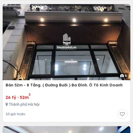
4
Bán 52m - 8 Tầng. ( Đường Bưởi ) Ba Đình. Ô Tô Kinh Doanh
2
26 tỷ
·
52m
Thành phố Hà Nội
10 giờ trước