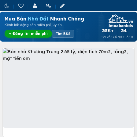
Mua Bán
Nhà Đất
Nhanh Chóng
Kênh bất động sản miễn phí, uy tín
38K+
34
+ Đăng tin miễn phí
Tìm BĐS
TIN ĐĂNG
TỈNH THÀNH