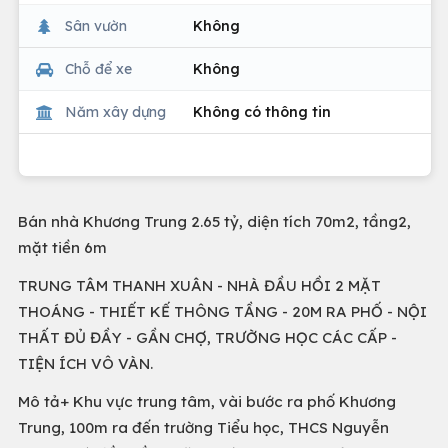
Sân vườn
Không
Chỗ để xe
Không
Năm xây dựng
Không có thông tin
Bán nhà Khương Trung 2.65 tỷ, diện tích 70m2, tầng2,
mặt tiền 6m
TRUNG TÂM THANH XUÂN - NHÀ ĐẦU HỒI 2 MẶT
THOÁNG - THIẾT KẾ THÔNG TẦNG - 20M RA PHỐ - NỘI
THẤT ĐỦ ĐẦY - GẦN CHỢ, TRƯỜNG HỌC CÁC CẤP -
TIỆN ÍCH VÔ VÀN.
Mô tả+ Khu vực trung tâm, vài bước ra phố Khương
Trung, 100m ra đến trường Tiểu học, THCS Nguyễn