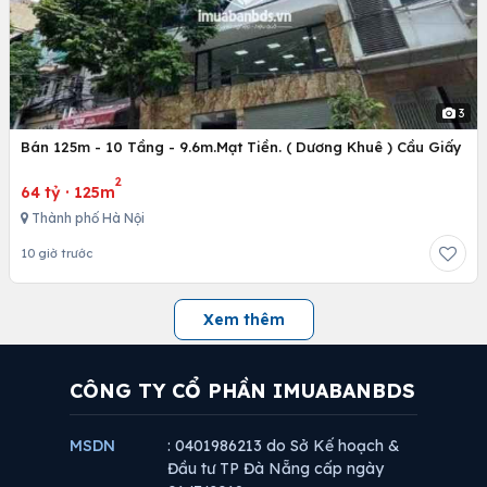
3
Bán 125m - 10 Tầng - 9.6m.Mạt Tiền. ( Dương Khuê ) Cầu Giấy
2
64 tỷ
·
125m
Thành phố Hà Nội
10 giờ trước
Xem thêm
CÔNG TY CỔ PHẦN IMUABANBDS
MSDN
: 0401986213 do Sở Kế hoạch &
Đầu tư TP Đà Nẵng cấp ngày