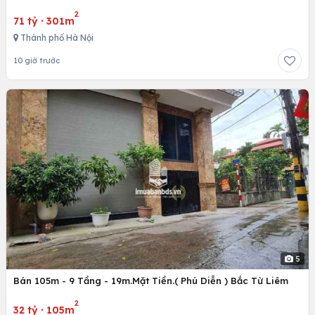
2
71 tỷ
·
301m
Thành phố Hà Nội
10 giờ trước
5
Bán 105m - 9 Tầng - 19m.Mặt Tiền.( Phú Diễn ) Bắc Từ Liêm
2
32 tỷ
·
105m