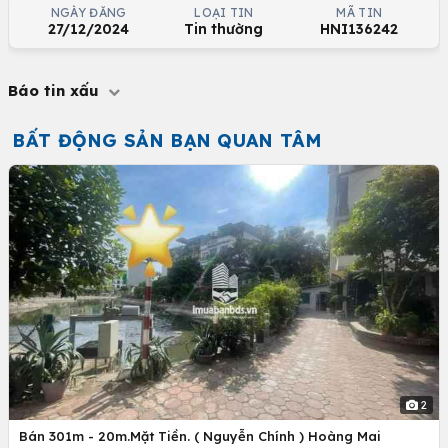
NGÀY ĐĂNG
LOẠI TIN
MÃ TIN
27/12/2024
Tin thường
HNI136242
Báo tin xấu
BẤT ĐỘNG SẢN BẠN QUAN TÂM
2
Bán 301m - 20m.Mặt Tiền. ( Nguyễn Chính ) Hoàng Mai