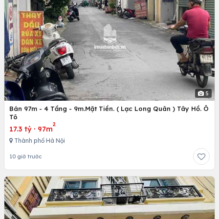
5
Bán 97m - 4 Tầng - 9m.Mặt Tiền. ( Lạc Long Quân ) Tây Hồ. Ô
Tô
2
17.3 tỷ
·
97m
Thành phố Hà Nội
10 giờ trước