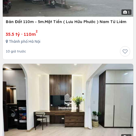
1
Bán Đất 110m - 5m.Mặt Tiền ( Lưu Hữu Phước ) Nam Từ Liêm
2
35.5 tỷ
·
110m
Thành phố Hà Nội
10 giờ trước