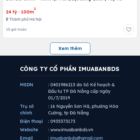
2
24 tỷ
·
100m
Thành phố Hà Nội
10 giờ trước
Xem thêm
CÔNG TY CỔ PHẦN IMUABANBDS
MSDN
: 0401986213 do Sở Kế hoạch &
Đầu tư TP Đà Nẵng cấp ngày
01/7/2019
Trụ sở
: 16 Nguyễn Sơn Hà, phường Hòa
chính
Cường, tp Đà Nẵng
Điện thoại
: 0935373173
Website
: www.imuabanbds.vn
Email
:
imuabanbds@gmail.com