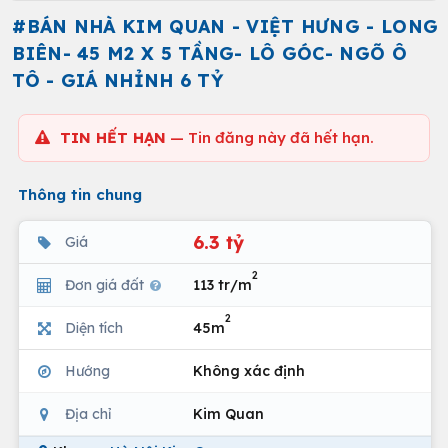
#BÁN NHÀ KIM QUAN - VIỆT HƯNG - LONG
BIÊN- 45 M2 X 5 TẦNG- LÔ GÓC- NGÕ Ô
TÔ - GIÁ NHỈNH 6 TỶ
TIN HẾT HẠN
— Tin đăng này đã hết hạn.
Thông tin chung
6.3 tỷ
Giá
2
Đơn giá đất
113 tr/m
2
Diện tích
45m
Hướng
Không xác định
Địa chỉ
Kim Quan