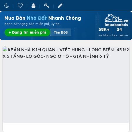
Mua Bán
Nhà Đất
Nhanh Chóng
Kênh bất động sản miễn phí, uy tín
38K+
34
+ Đăng tin miễn phí
Tìm BĐS
TIN ĐĂNG
TỈNH THÀNH