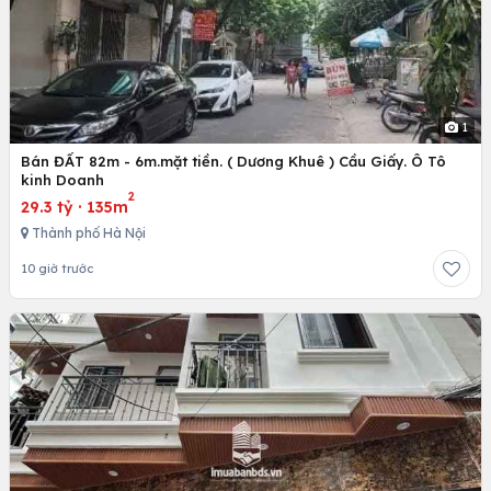
1
Bán ĐẤT 82m - 6m.mặt tiền. ( Dương Khuê ) Cầu Giấy. Ô Tô
kinh Doanh
2
29.3 tỷ
·
135m
Thành phố Hà Nội
10 giờ trước