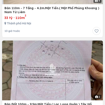
4
Bán 110m - 7 Tầng - 4.2m.Mặt Tiền.( Mặt Phố Phùng Khoang )
Nam Từ Liêm
2
33 tỷ
·
110m
Thành phố Hà Nội
10 giờ trước
2
Bán Đất 100m - 9.5m.Mặt Tiền.( Lạc Long Quân ) Tây Hồ