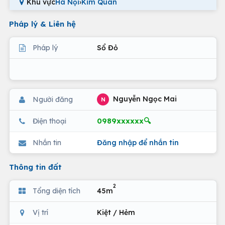
Khu vực
Hà Nội
›
Kim Quan
Pháp lý & Liên hệ
Pháp lý
Sổ Đỏ
Nguyễn Ngọc Mai
Người đăng
N
0989xxxxxx🔍
Điện thoại
Nhắn tin
Đăng nhập để nhắn tin
Thông tin đất
2
Tổng diện tích
45m
Vị trí
Kiệt / Hẻm