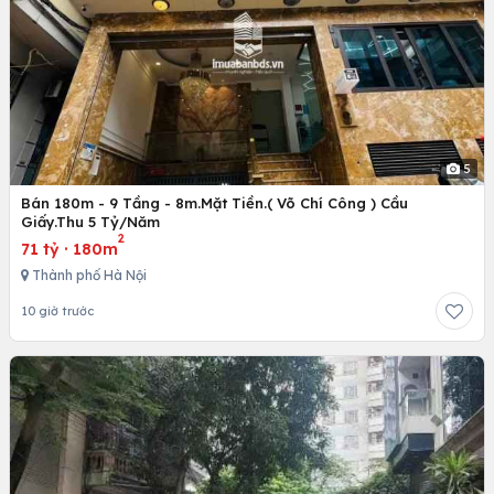
5
Bán 180m - 9 Tầng - 8m.Mặt Tiền.( Võ Chí Công ) Cầu
Giấy.Thu 5 Tỷ/Năm
2
71 tỷ
·
180m
Thành phố Hà Nội
10 giờ trước