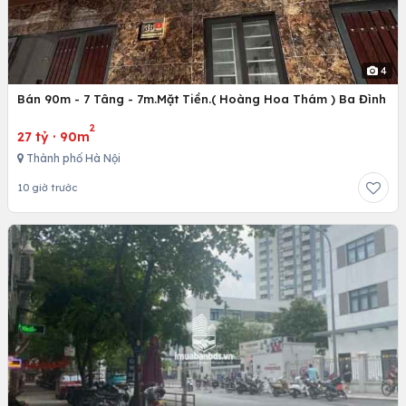
4
Bán 90m - 7 Tâng - 7m.Mặt Tiền.( Hoàng Hoa Thám ) Ba Đình
2
27 tỷ
·
90m
Thành phố Hà Nội
10 giờ trước