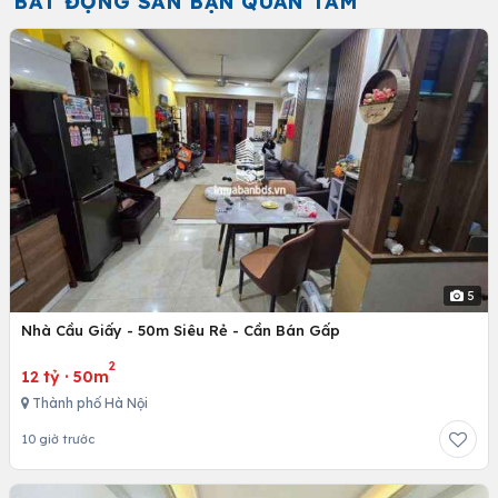
BẤT ĐỘNG SẢN BẠN QUAN TÂM
5
Nhà Cầu Giấy - 50m Siêu Rẻ - Cần Bán Gấp
2
12 tỷ
·
50m
Thành phố Hà Nội
10 giờ trước