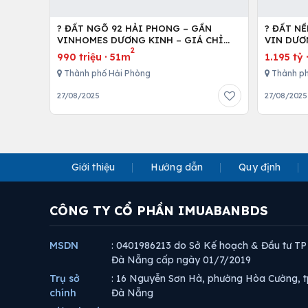
? ĐẤT NGÕ 92 HẢI PHONG – GẦN
? ĐẤT N
VINHOMES DƯƠNG KINH – GIÁ CHỈ
VIN DƯƠN
2
9XX TRIỆU!!!
990 triệu
·
51m
1.195 tỷ
Thành phố Hải Phòng
Thành ph
27/08/2025
27/08/2025
Giới thiệu
Hướng dẫn
Quy định
CÔNG TY CỔ PHẦN IMUABANBDS
MSDN
: 0401986213 do Sở Kế hoạch & Đầu tư TP
Đà Nẵng cấp ngày 01/7/2019
Trụ sở
: 16 Nguyễn Sơn Hà, phường Hòa Cường, t
chính
Đà Nẵng