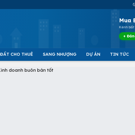
Mua 
Kênh bất 
+ Đăn
 ĐẤT CHO THUÊ
SANG NHƯỢNG
DỰ ÁN
TIN TỨC