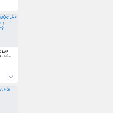
C LẬP
 - LÊ
Ỷ