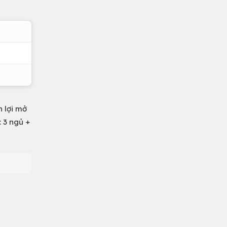
 lợi mở
 3 ngủ +