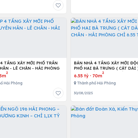
 4 TẦNG XÂY MỚI PHỐ TRẦN
BÁN NHÀ 4 TẦNG XÂY MỚI ĐỘ
HÃN - LÊ CHÂN - HẢI PHÒNG
PHỐ HAI BÀ TRƯNG ( CÁT DÀI )
2
2
CHÂN - HẢI PHÒNG CHỈ 6.55 T
75m
6.55 tỷ
·
70m
ố Hải Phòng
Thành phố Hải Phòng
30/08/2025