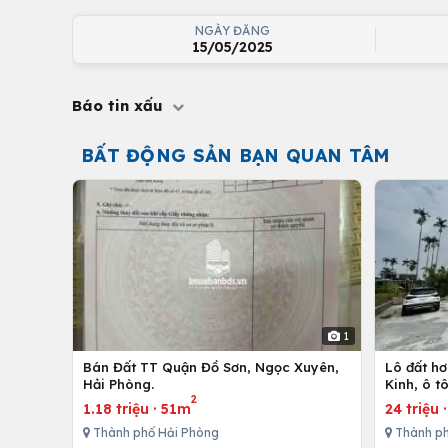
NGÀY ĐĂNG
15/05/2025
Báo tin xấu
BẤT ĐỘNG SẢN BẠN QUAN TÂM
1
Bán Đất TT Quận Đồ Sơn, Ngọc Xuyên,
Lô đất h
Hải Phòng.
Kinh, ô t
2
1.18 triệu
·
51m
24 triệu
Thành phố Hải Phòng
Thành ph