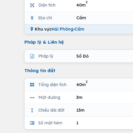
2
Diện tích
40m
Địa chỉ
Cấm
Khu vực
Hải Phòng
›
Cấm
Pháp lý & Liên hệ
Pháp lý
Sổ Đỏ
Thông tin đất
2
Tổng diện tích
40m
Mặt đường
3m
Chiều dài đất
13m
Số mặt hẻm
1