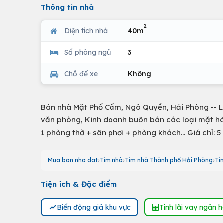
Thông tin nhà
2
Diện tích nhà
40m
Số phòng ngủ
3
Chỗ để xe
Không
Bán nhà Mặt Phố Cấm, Ngô Quyền, Hải Phòng -- Lô
văn phòng, Kinh doanh buôn bán các loại mặt hàn
1 phòng thờ + sân phơi + phòng khách... Giá chỉ: 5
Mua ban nha dat
Tìm nhà
Tìm nhà Thành phố Hải Phòng
Tì
Tiện ích & Đặc điểm
Biến động giá khu vực
Tính lãi vay ngân 