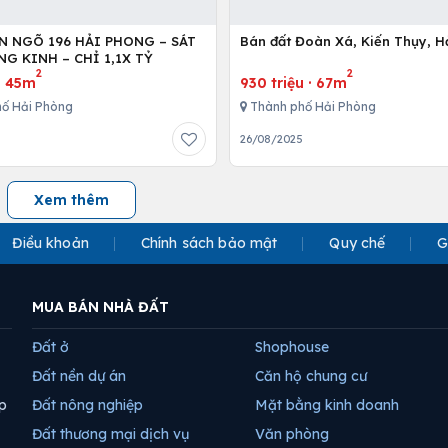
ỀN NGÕ 196 HẢI PHONG – SÁT
Bán đất Đoàn Xá, Kiến Thụy, H
G KINH – CHỈ 1,1X TỶ
2
2
·
45m
930 triệu
·
67m
ố Hải Phòng
Thành phố Hải Phòng
26/08/2025
Xem thêm
Điều khoản
Chính sách bảo mật
Quy chế
G
MUA BÁN NHÀ ĐẤT
Đất ở
Shophouse
Đất nền dự án
Căn hộ chung cư
p
Đất nông nghiệp
Mặt bằng kinh doanh
Đất thương mại dịch vụ
Văn phòng