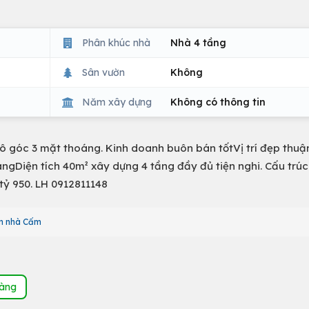
Phân khúc nhà
Nhà 4 tầng
Sân vườn
Không
Năm xây dựng
Không có thông tin
 góc 3 mặt thoáng. Kinh doanh buôn bán tốtVị trí đẹp thuận
gDiện tích 40m² xây dựng 4 tầng đầy đủ tiện nghi. Cấu trúc:
 tỷ 950. LH 0912811148
m nhà Cấm
hàng