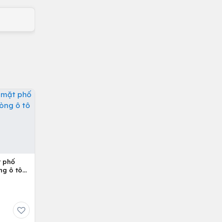
t phố
ng ô tô