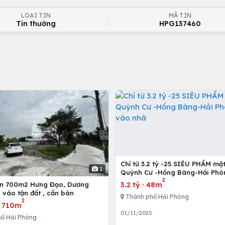
LOẠI TIN
MÃ TIN
Tin thường
HPG137460
Chỉ từ 3.2 tỷ -25 SIÊU PHẨM mặ
1
Quỳnh Cư -Hồng Bàng-Hải Phò
2
vào nhà
3.2 tỷ
·
48m
ơn 700m2 Hưng Đạo, Dương
ô vào tận đất , cần bán
Thành phố Hải Phòng
2
·
710m
01/11/2025
ố Hải Phòng