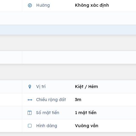
Hướng
Không xác định
Vị trí
Kiệt / Hẻm
Chiều rộng đất
3m
Số mặt tiền
1 mặt tiền
Hình dáng
Vuông vắn