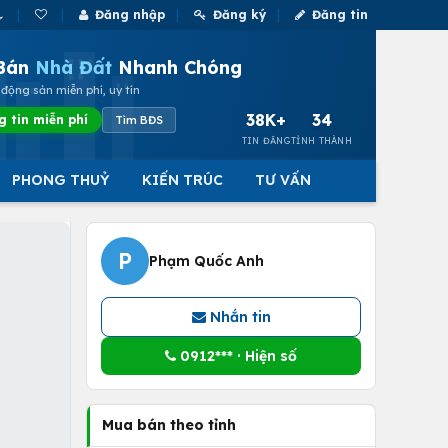
Đăng nhập
Đăng ký
Đăng tin
Bán
Nhà Đất
Nhanh Chóng
động sản miễn phí, uy tín
38K+
34
g tin miễn phí
Tìm BĐS
TIN ĐĂNG
TỈNH THÀNH
PHONG THUỶ
KIẾN TRÚC
TƯ VẤN
P
Phạm Quốc Anh
Nhắn tin
0912*** · Hiện số
Mua bán theo tỉnh