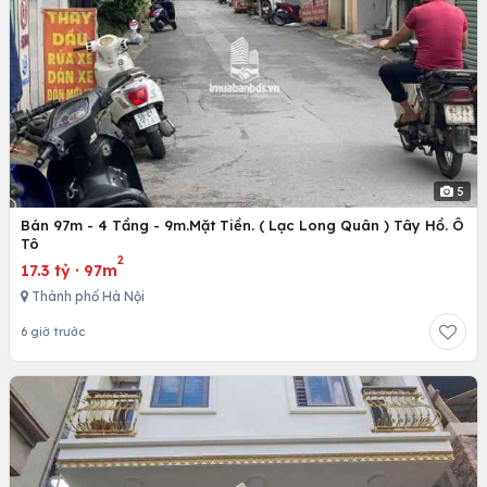
5
Bán 97m - 4 Tầng - 9m.Mặt Tiền. ( Lạc Long Quân ) Tây Hồ. Ô
Tô
2
17.3 tỷ
·
97m
Thành phố Hà Nội
6 giờ trước