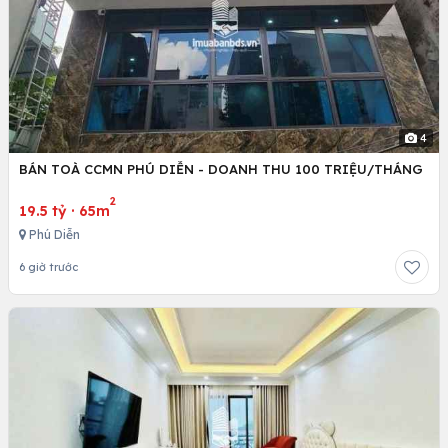
4
BÁN TOÀ CCMN PHÚ DIỄN - DOANH THU 100 TRIỆU/THÁNG
2
19.5 tỷ
·
65m
Phú Diễn
6 giờ trước