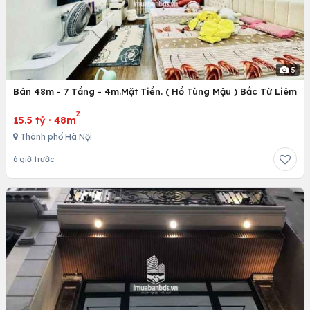
5
Bán 48m - 7 Tầng - 4m.Mặt Tiền. ( Hồ Tùng Mậu ) Bắc Từ Liêm
2
15.5 tỷ
·
48m
Thành phố Hà Nội
6 giờ trước