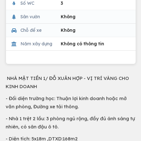
Số WC
3
Sân vườn
Không
Chỗ để xe
Không
Năm xây dựng
Không có thông tin
NHÀ MẶT TIỀN 1/ ĐỖ XUÂN HỢP - VỊ TRÍ VÀNG CHO
KINH DOANH
- Đối diện trường học: Thuận lợi kinh doanh hoặc mở
văn phòng, Đường xe tải thông.
- Nhà 1 trệt 2 lầu: 3 phòng ngủ rộng, đầy đủ ánh sáng tự
nhiên, có sân đậu ô tô.
- Diện tích: 5x18m ,DTXD:168m2