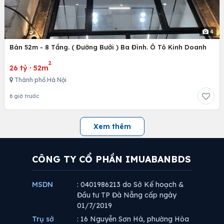
4
Bán 52m - 8 Tầng. ( Đường Bưởi ) Ba Đình. Ô Tô Kinh Doanh
2
26 tỷ
·
52m
Thành phố Hà Nội
6 giờ trước
Xem thêm
CÔNG TY CỔ PHẦN IMUABANBDS
MSDN
: 0401986213 do Sở Kế hoạch &
Đầu tư TP Đà Nẵng cấp ngày
01/7/2019
Trụ sở
: 16 Nguyễn Sơn Hà, phường Hòa