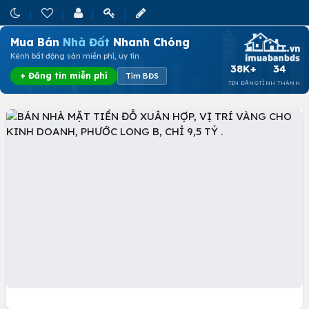
Mua Bán
Nhà Đất
Nhanh Chóng
Kênh bất động sản miễn phí, uy tín
38K+
34
+ Đăng tin miễn phí
Tìm BĐS
TIN ĐĂNG
TỈNH THÀNH