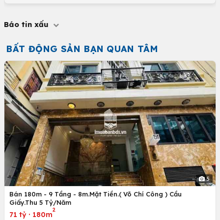
Báo tin xấu
BẤT ĐỘNG SẢN BẠN QUAN TÂM
5
Bán 180m - 9 Tầng - 8m.Mặt Tiền.( Võ Chí Công ) Cầu
Giấy.Thu 5 Tỷ/Năm
2
71 tỷ
·
180m