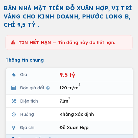
BÁN NHÀ MẶT TIỀN ĐỖ XUÂN HỢP, VỊ TRÍ
VÀNG CHO KINH DOANH, PHƯỚC LONG B,
CHỈ 9,5 TỶ .
TIN HẾT HẠN
— Tin đăng này đã hết hạn.
Thông tin chung
9.5 tỷ
Giá
2
Đơn giá đất
120 tr/m
2
Diện tích
71m
Hướng
Không xác định
Địa chỉ
Đỗ Xuân Hợp