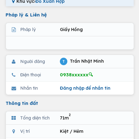
Khu vực
›
Đỗ Xuân Hợp
Pháp lý & Liên hệ
Pháp lý
Giấy Hồng
Trần Nhật Minh
Người đăng
T
0938xxxxxx🔍
Điện thoại
Nhắn tin
Đăng nhập để nhắn tin
Thông tin đất
2
Tổng diện tích
71m
Vị trí
Kiệt / Hẻm