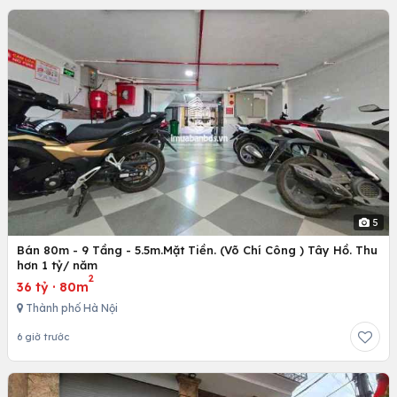
5
Bán 80m - 9 Tầng - 5.5m.Mặt Tiền. (Võ Chí Công ) Tây Hồ. Thu
hơn 1 tỷ/ năm
2
36 tỷ
·
80m
Thành phố Hà Nội
6 giờ trước