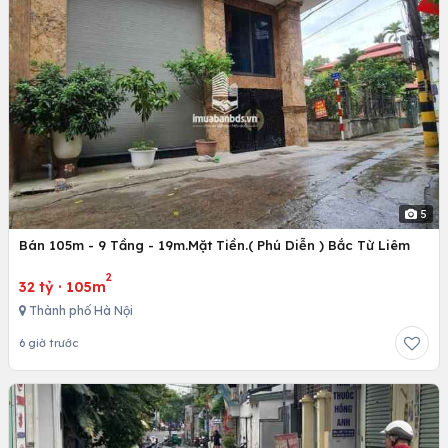
5
Bán 105m - 9 Tầng - 19m.Mặt Tiền.( Phú Diễn ) Bắc Từ Liêm
2
32 tỷ
·
105m
Thành phố Hà Nội
6 giờ trước