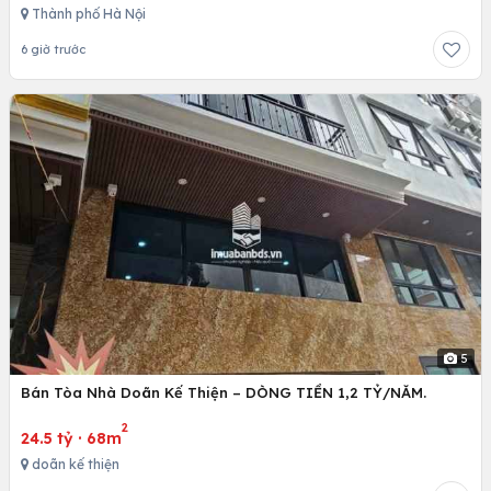
Thành phố Hà Nội
6 giờ trước
5
Bán Tòa Nhà Doãn Kế Thiện – DÒNG TIỀN 1,2 TỶ/NĂM.
2
24.5 tỷ
·
68m
doãn kế thiện