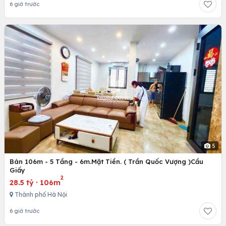
6 giờ trước
5
Bán 106m - 5 Tầng - 6m.Mặt Tiền. ( Trần Quốc Vượng )Cầu
Giấy
2
28.5 tỷ
·
106m
Thành phố Hà Nội
6 giờ trước