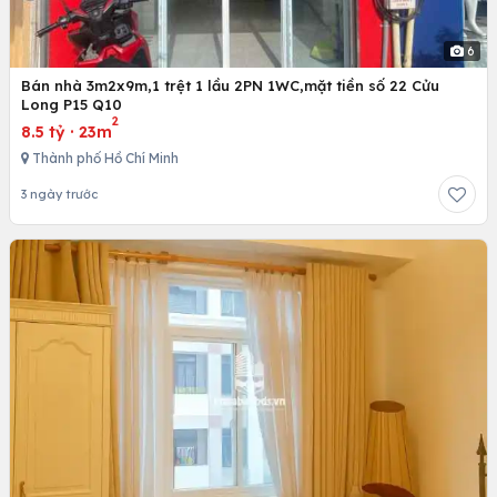
6
Bán nhà 3m2x9m,1 trệt 1 lầu 2PN 1WC,mặt tiền số 22 Cửu
Long P15 Q10
2
8.5 tỷ
·
23m
Thành phố Hồ Chí Minh
3 ngày trước