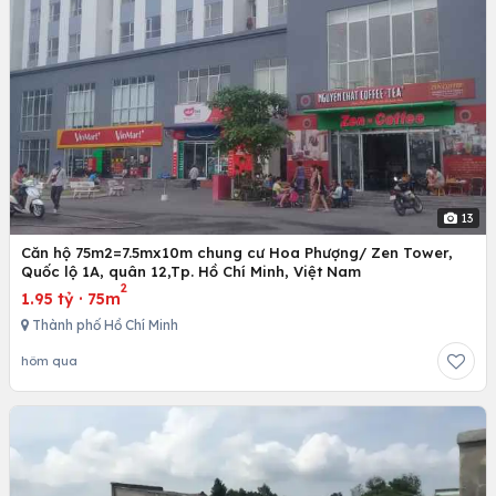
13
Căn hộ 75m2=7.5mx10m chung cư Hoa Phượng/ Zen Tower,
Quốc lộ 1A, quân 12,Tp. Hồ Chí Minh, Việt Nam
2
1.95 tỷ
·
75m
Thành phố Hồ Chí Minh
hôm qua