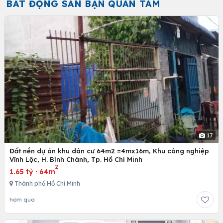
BẤT ĐỘNG SẢN BẠN QUAN TÂM
17
Đất nền dự án khu dân cư 64m2 =4mx16m, Khu công nghiệp
Vĩnh Lộc, H. Bình Chánh, Tp. Hồ Chí Minh
2
1.65 tỷ
·
64m
Thành phố Hồ Chí Minh
hôm qua