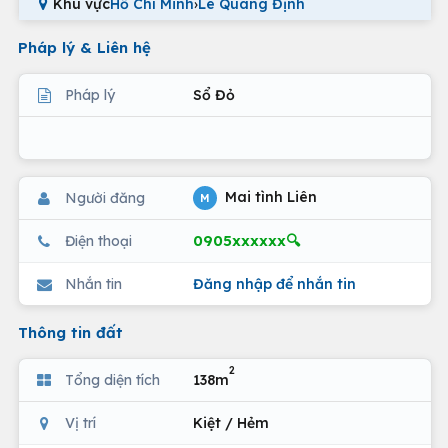
Khu vực
Hồ Chí Minh
›
Lê Quang Định
Pháp lý & Liên hệ
Pháp lý
Sổ Đỏ
Mai tình Liên
Người đăng
M
0905xxxxxx🔍
Điện thoại
Nhắn tin
Đăng nhập để nhắn tin
Thông tin đất
2
Tổng diện tích
138m
Vị trí
Kiệt / Hẻm