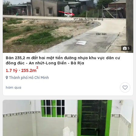
5
Bán 235,2 m đất hai mặt tiền đường nhựa khu vực dân cư
đông đúc - An nhứt-Long Điền - Bà Rịa
2
1.7 tỷ
·
235.2m
Thành phố Hồ Chí Minh
hôm qua