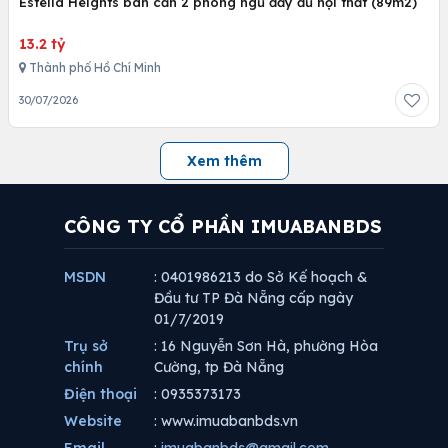
Estella Heights bán căn 2 phòng ngủ đầy đủ nội thất (89m2)
13.2 tỷ
Thành phố Hồ Chí Minh
30/07/2026
Xem thêm
CÔNG TY CỔ PHẦN IMUABANBDS
MSDN
: 0401986213 do Sở Kế hoạch &
Đầu tư TP Đà Nẵng cấp ngày
01/7/2019
Trụ sở
: 16 Nguyễn Sơn Hà, phường Hòa
chính
Cường, tp Đà Nẵng
Điện thoại
: 0935373173
Website
: www.imuabanbds.vn
Email
:
imuabanbds@gmail.com