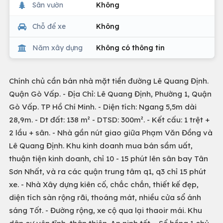
Sân vườn
Không
Chỗ để xe
Không
Năm xây dựng
Không có thông tin
Chính chủ cần bán nhà mặt tiền đường Lê Quang Định.
Quận Gò Vấp. - Địa Chỉ: Lê Quang Định, Phường 1, Quận
Gò Vấp. TP Hồ Chí Minh. - Diện tích: Ngang 5,5m dài
28,9m. - Dt đất: 138 m² - DTSD: 300m². - Kết cấu: 1 trệt +
2 lầu + sân. - Nhà gần nút giao giữa Phạm Văn Đồng và
Lê Quang Định. Khu kinh doanh mua bán sầm uất,
thuận tiện kinh doanh, chỉ 10 - 15 phút lên sân bay Tân
Sơn Nhất, và ra các quận trung tâm q1, q3 chỉ 15 phút
xe. - Nhà Xây dựng kiên cố, chắc chắn, thiết kế đẹp,
diện tích sàn rộng rãi, thoáng mát, nhiều cửa sổ ánh
sáng Tốt. - Đường rộng, xe cộ qua lại thaoir mái. Khu