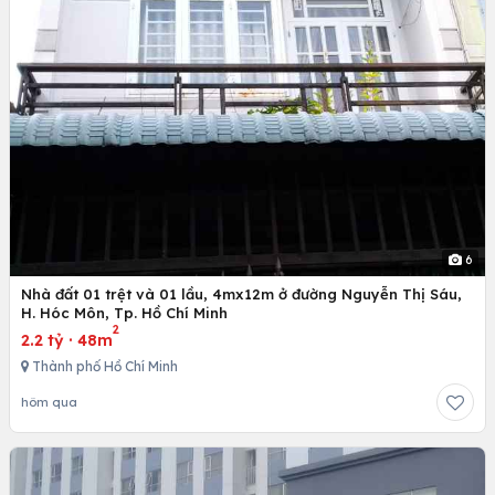
6
Nhà đất 01 trệt và 01 lầu, 4mx12m ở đường Nguyễn Thị Sáu,
H. Hóc Môn, Tp. Hồ Chí Minh
2
2.2 tỷ
·
48m
Thành phố Hồ Chí Minh
hôm qua