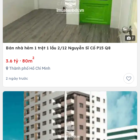
7
Bán nhà hẻm 1 trệt 1 lầu 2/12 Nguyễn Sĩ Cố P15 Q8
2
3.6 tỷ
·
80m
Thành phố Hồ Chí Minh
2 ngày trước