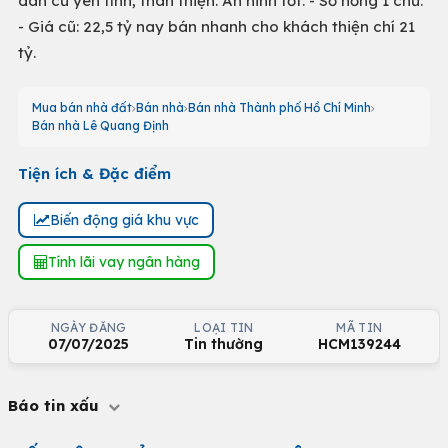
dân cư yên tĩnh, thân thiện. An ninh tốt. - Sổ hồng 1 chủ.
- Giá cũ: 22,5 tỷ nay bán nhanh cho khách thiện chí 21
tỷ.
Mua bán nhà đất
Bán nhà
Bán nhà Thành phố Hồ Chí Minh
Bán nhà Lê Quang Định
Tiện ích & Đặc điểm
Biến động giá khu vực
Tính lãi vay ngân hàng
NGÀY ĐĂNG
LOẠI TIN
MÃ TIN
07/07/2025
Tin thường
HCM139244
Báo tin xấu