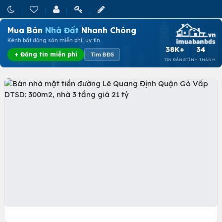
Mua Bán
Nhà Đất
Nhanh Chóng
Kênh bất động sản miễn phí, uy tín
38K+
34
+ Đăng tin miễn phí
Tìm BĐS
TIN ĐĂNG
TỈNH THÀNH