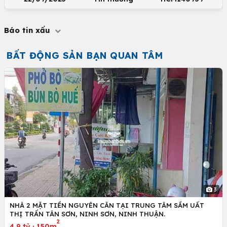
Báo tin xấu
BẤT ĐỘNG SẢN BẠN QUAN TÂM
3
NHÀ 2 MẶT TIỀN NGUYÊN CĂN TẠI TRUNG TÂM SẦM UẤT
THỊ TRẤN TÂN SƠN, NINH SƠN, NINH THUẬN.
2
4.9 tỷ
·
150m