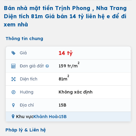
Bán nhà mặt tiền Trịnh Phong , Nha Trang
Diện tích 81m Giá bán 14 tỷ liên hệ e để đi
xem nhà
Thông tin chung
14 tỷ
Giá
2
Đơn giá đất
159 tr/m
2
Diện tích
81m
Hướng
Không xác định
Địa chỉ
15B
Khu vực
Khánh Hoà
›
15B
Pháp lý & Liên hệ