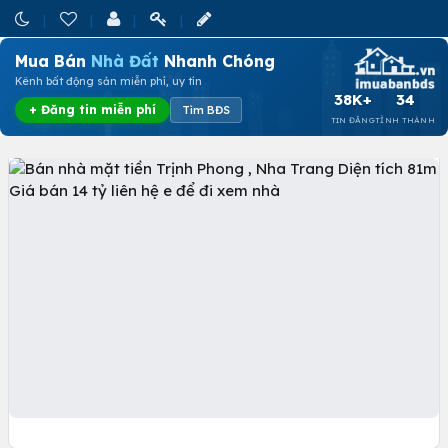
Mua Bán
Nhà Đất
Nhanh Chóng
Kênh bất động sản miễn phí, uy tín
38K+
34
+ Đăng tin miễn phí
Tìm BĐS
TIN ĐĂNG
TỈNH THÀNH