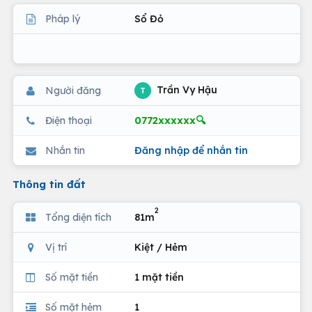
Pháp lý
Sổ Đỏ
Trần Vy Hậu
Người đăng
T
0772xxxxxx🔍
Điện thoại
Nhắn tin
Đăng nhập để nhắn tin
Thông tin đất
2
Tổng diện tích
81m
Vị trí
Kiệt / Hẻm
Số mặt tiền
1 mặt tiền
Số mặt hẻm
1