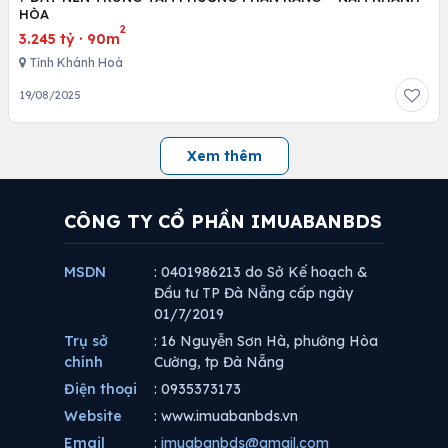
HÒA
2
3.245 tỷ
·
90m
Tỉnh Khánh Hoà
19/08/2025
Xem thêm
CÔNG TY CỔ PHẦN IMUABANBDS
MSDN
: 0401986213 do Sở Kế hoạch &
Đầu tư TP Đà Nẵng cấp ngày
01/7/2019
Trụ sở
: 16 Nguyễn Sơn Hà, phường Hòa
chính
Cường, tp Đà Nẵng
Điện thoại
: 0935373173
Website
: www.imuabanbds.vn
Email
:
imuabanbds@gmail.com