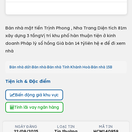
Bán nhà mặt tiền Trịnh Phong , Nha Trang Diện tích 81m
xây dựng 3 tầngVị trí khu phố hàn thuận tiện ở kinh
doanh Pháp lý sổ hồng Giá bán 14 tỷliên hệ e để đi xem
nhà
Bán nhà đất
Bán nhà
Bán nhà Tỉnh Khánh Hoà
Bán nhà 15B
Tiện ích & Đặc điểm
Biến động giá khu vực
Tính lãi vay ngân hàng
NGÀY ĐĂNG
LOẠI TIN
MÃ TIN
22/09/2025
Tin thường
HCM140959