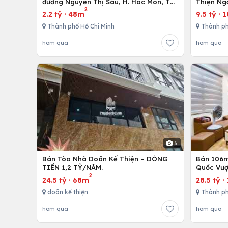
đường Nguyễn Thị Sáu, H. Hóc Môn, Tp.
Thiện Ng
2
Hồ Chí Minh
2.2 tỷ
·
48m
9.5 tỷ
·
1
Thành phố Hồ Chí Minh
Thành p
hôm qua
hôm qua
5
Bán Tòa Nhà Doãn Kế Thiện – DÒNG
Bán 106m 
TIỀN 1,2 TỶ/NĂM.
Quốc Vượ
2
24.5 tỷ
·
68m
28.5 tỷ
·
doãn kế thiện
Thành ph
hôm qua
hôm qua