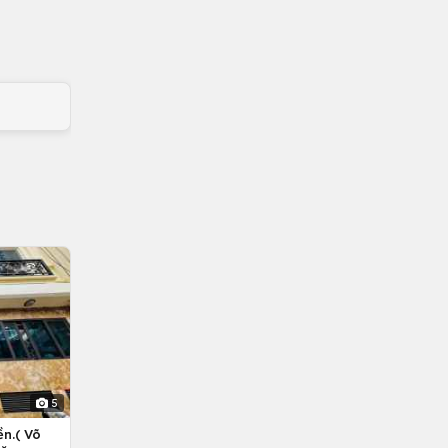
5
n.( Võ