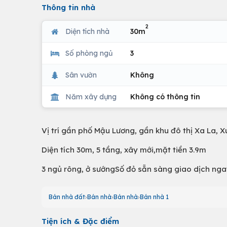
Thông tin nhà
2
Diện tích nhà
30m
Số phòng ngủ
3
Sân vườn
Không
Năm xây dựng
Không có thông tin
Vị trí gần phố Mậu Lương, gần khu đô thị Xa La, X
Diện tích 30m, 5 tầng, xây mới,mặt tiền 3.9m
3 ngủ rông, ở sướngSố đỏ sẵn sàng giao dịch nga
Bán nhà đất
Bán nhà
Bán nhà
Bán nhà 1
Tiện ích & Đặc điểm