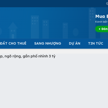
Mua 
Kênh bất 
+ Đăn
 ĐẤT CHO THUÊ
SANG NHƯỢNG
DỰ ÁN
TIN TỨC