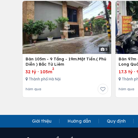
5
Bán 105m - 9 Tầng - 19m.Mặt Tiền.( Phú
Bán 97m -
Diễn ) Bắc Từ Liêm
Long Quâ
2
32 tỷ
·
105m
17.3 tỷ
·
Thành phố Hà Nội
Thành ph
hôm qua
hôm qua
Giới thiệu
Hướng dẫn
Quy định