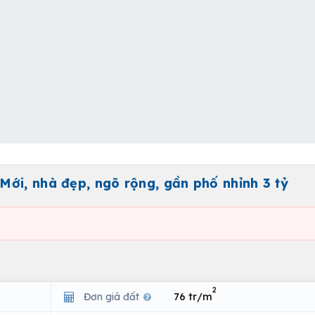
ới, nhà đẹp, ngõ rộng, gần phố nhỉnh 3 tỷ
2
Đơn giá đất
76 tr/m