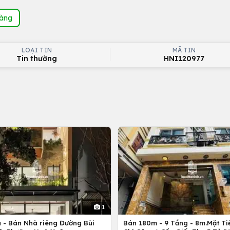
hàng
LOẠI TIN
MÃ TIN
Tin thường
HNI120977
1
ủ - Bán Nhà riêng Đường Bùi
Bán 180m - 9 Tầng - 8m.Mặt Tiề