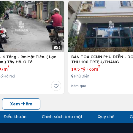
5
 4 Tầng - 9m.Mặt Tiền. ( Lạc
BÁN TOÀ CCMN PHÚ DIỄN - D
n ) Tây Hồ. Ô Tô
THU 100 TRIỆU/THÁNG
2
2
97m
19.5 tỷ
·
65m
ố Hà Nội
Phú Diễn
hôm qua
Xem thêm
Điều khoản
Chính sách bảo mật
Quy chế
G