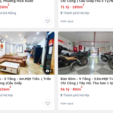
ộ, Phường Hoà Xuân
Chí Công ) Cầu Giấy.Thu 5 Tỷ/
2
2
00m
71 tỷ
·
180m
hố Đà Nẵng
Thành phố Hà Nội
hôm qua
5
- 5 Tầng - 6m.Mặt Tiền. ( Trần
Bán 80m - 9 Tầng - 5.5m.Mặt Ti
ng )Cầu Giấy
Chí Công ) Tây Hồ. Thu hơn 1 t
2
2
106m
36 tỷ
·
80m
ố Hà Nội
Thành phố Hà Nội
hôm qua