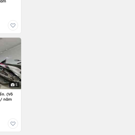
Năm
5
ền. (Võ
ỷ/ năm