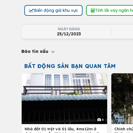
Biến động giá khu vực
Tính lãi vay ngân 
NGÀY ĐĂNG
25/12/2023
Báo tin xấu
BẤT ĐỘNG SẢN BẠN QUAN TÂM
6
Nhà đất 01 trệt và 01 lầu, 4mx12m ở
Chính ch