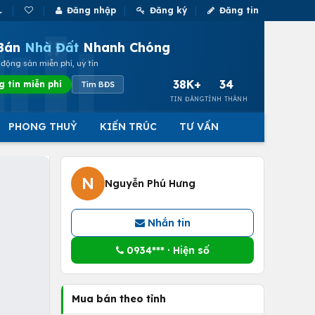
Đăng nhập
Đăng ký
Đăng tin
Bán
Nhà Đất
Nhanh Chóng
động sản miễn phí, uy tín
38K+
34
g tin miễn phí
Tìm BĐS
TIN ĐĂNG
TỈNH THÀNH
PHONG THUỶ
KIẾN TRÚC
TƯ VẤN
N
Nguyễn Phú Hưng
Nhắn tin
0934*** · Hiện số
Mua bán theo tỉnh