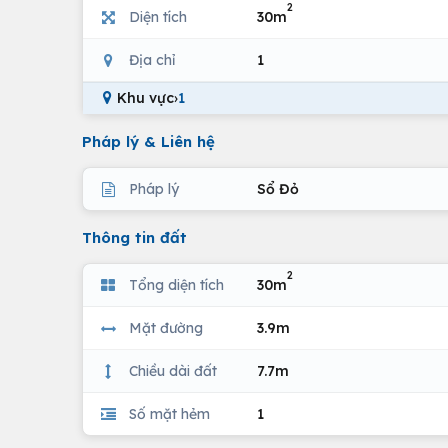
2
Diện tích
30m
Địa chỉ
1
Khu vực
›
1
Pháp lý & Liên hệ
Pháp lý
Sổ Đỏ
Thông tin đất
2
Tổng diện tích
30m
Mặt đường
3.9m
Chiều dài đất
7.7m
Số mặt hẻm
1