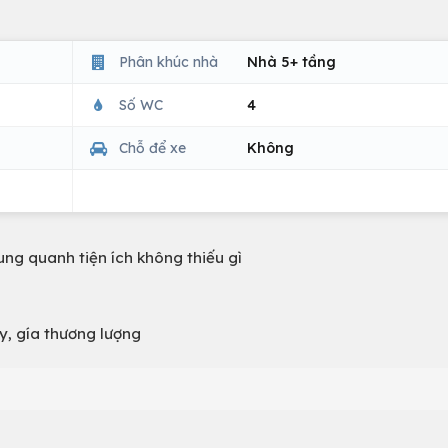
Phân khúc nhà
Nhà 5+ tầng
Số WC
4
Chỗ để xe
Không
ung quanh tiện ích không thiếu gì
y, gía thương lượng