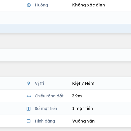
Hướng
Không xác định
Vị trí
Kiệt / Hẻm
Chiều rộng đất
3.9m
Số mặt tiền
1 mặt tiền
Hình dáng
Vuông vắn