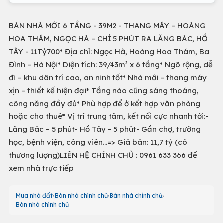
BÁN NHÀ MỚI 6 TẦNG - 39M2 - THANG MÁY – HOÀNG
HOA THÁM, NGỌC HÀ – CHỈ 5 PHÚT RA LĂNG BÁC, HỒ
TÂY - 11Tỷ700* Địa chỉ: Ngọc Hà, Hoàng Hoa Thám, Ba
Đình – Hà Nội* Diện tích: 39/43m² x 6 tầng* Ngõ rộng, dễ
đi – khu dân trí cao, an ninh tốt* Nhà mới – thang máy
xịn – thiết kế hiện đại* Tầng nào cũng sáng thoáng,
công năng đầy đủ* Phù hợp để ở kết hợp văn phòng
hoặc cho thuê* Vị trí trung tâm, kết nối cực nhanh tới:-
Lăng Bác – 5 phút- Hồ Tây – 5 phút- Gần chợ, trường
học, bệnh viện, công viên...=> Giá bán: 11,7 tỷ (có
thương lượng)LIÊN HỆ CHÍNH CHỦ : 0961 633 366 để
xem nhà trực tiếp
Mua nhà đất
Bán nhà chính chủ
Bán nhà chính chủ
Bán nhà chính chủ