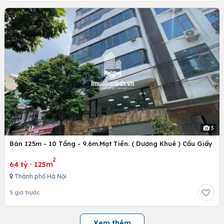
3
Bán 125m - 10 Tầng - 9.6m.Mạt Tiền. ( Dương Khuê ) Cầu Giấy
2
64 tỷ
·
125m
Thành phố Hà Nội
5 giờ trước
Xem thêm