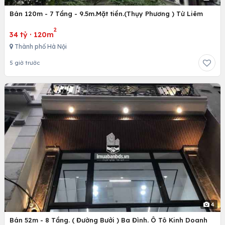
Bán 120m - 7 Tầng - 9.5m.Mặt tiền.(Thụy Phương ) Từ Liêm
2
34 tỷ
·
120m
Thành phố Hà Nội
5 giờ trước
4
Bán 52m - 8 Tầng. ( Đường Bưởi ) Ba Đình. Ô Tô Kinh Doanh