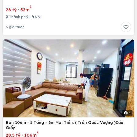
2
26 tỷ
·
52m
Thành phố Hà Nội
5 giờ trước
5
Bán 106m - 5 Tầng - 6m.Mặt Tiền. ( Trần Quốc Vượng )Cầu
Giấy
2
28.5 tỷ
·
106m