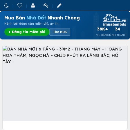
Mua Bán
Nhà Đất
Nhanh Chóng
Kênh bất động sản miễn phí, uy tín
38K+
34
+ Đăng tin miễn phí
Tìm BĐS
TIN ĐĂNG
TỈNH THÀNH