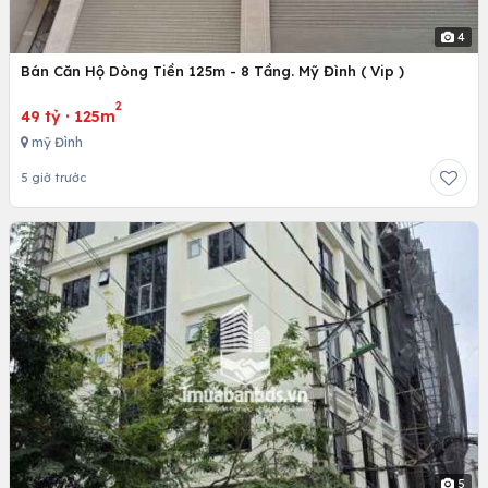
4
Bán Căn Hộ Dòng Tiền 125m - 8 Tầng. Mỹ Đình ( Vip )
2
49 tỷ
·
125m
mỹ Đình
5 giờ trước
5