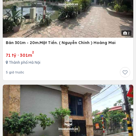
2
Bán 301m - 20m.Mặt Tiền. ( Nguyễn Chính ) Hoàng Mai
2
71 tỷ
·
301m
Thành phố Hà Nội
5 giờ trước