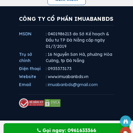
CÔNG TY CỔ PHẦN IMUABANBDS
MSDN
: 0401986213 do Sở Kế hoạch &
Đầu tư TP Đà Nẵng cấp ngày
01/7/2019
Trụ sở
: 16 Nguyễn Sơn Hà, phường Hòa
chính
Cường, tp Đà Nẵng
Điện thoại
: 0935373173
Website
: www.imuabanbds.vn
Email
:
imuabanbds@gmail.com
Gọi ngay: 0961633366