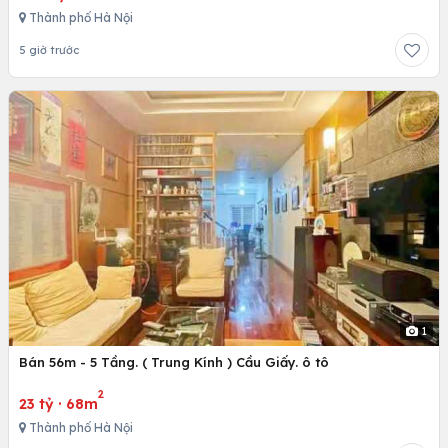
Thành phố Hà Nội
5 giờ trước
1
Bán 56m - 5 Tầng. ( Trung Kính ) Cầu Giấy. ô tô
2
23 tỷ
·
68m
Thành phố Hà Nội