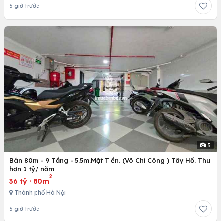
5 giờ trước
5
Bán 80m - 9 Tầng - 5.5m.Mặt Tiền. (Võ Chí Công ) Tây Hồ. Thu
hơn 1 tỷ/ năm
2
36 tỷ
·
80m
Thành phố Hà Nội
5 giờ trước