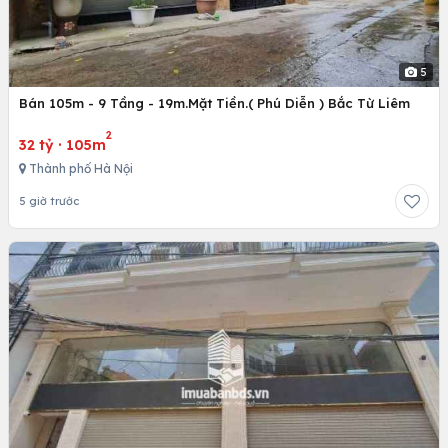
5
Bán 105m - 9 Tầng - 19m.Mặt Tiền.( Phú Diễn ) Bắc Từ Liêm
2
32 tỷ
·
105m
Thành phố Hà Nội
5 giờ trước