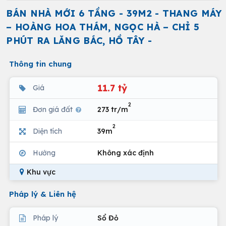
BÁN NHÀ MỚI 6 TẦNG - 39M2 - THANG MÁY
– HOÀNG HOA THÁM, NGỌC HÀ – CHỈ 5
PHÚT RA LĂNG BÁC, HỒ TÂY -
Thông tin chung
11.7 tỷ
Giá
2
Đơn giá đất
273 tr/m
2
Diện tích
39m
Hướng
Không xác định
Khu vực
Pháp lý & Liên hệ
Pháp lý
Sổ Đỏ