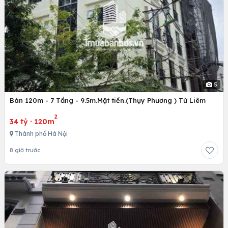
5
Bán 120m - 7 Tầng - 9.5m.Mặt tiền.(Thụy Phương ) Từ Liêm
2
34 tỷ
·
120m
Thành phố Hà Nội
8 giờ trước