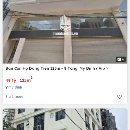
4
Bán Căn Hộ Dòng Tiền 125m - 8 Tầng. Mỹ Đình ( Vip )
2
49 tỷ
·
125m
mỹ Đình
8 giờ trước