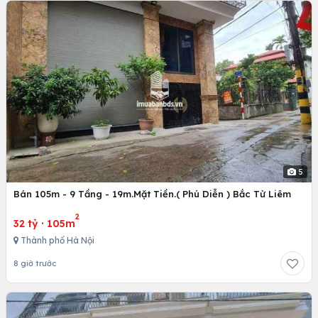
5
Bán 105m - 9 Tầng - 19m.Mặt Tiền.( Phú Diễn ) Bắc Từ Liêm
2
32 tỷ
·
105m
Thành phố Hà Nội
8 giờ trước