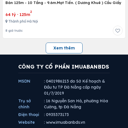
Bán 125m - 10 Tầng - 9.6m.Mạt Tiền. ( Dương Khuê ) Cầu Giấy
2
64 tỷ
·
125m
Thành phố Hà Nội
8 giờ trước
Xem thêm
CÔNG TY CỔ PHẦN IMUABANBDS
MSDN
: 0401986213 do Sở Kế hoạch &
Đầu tư TP Đà Nẵng cấp ngày
01/7/2019
Trụ sở
: 16 Nguyễn Sơn Hà, phường Hòa
chính
Cường, tp Đà Nẵng
Điện thoại
: 0935373173
Website
: www.imuabanbds.vn