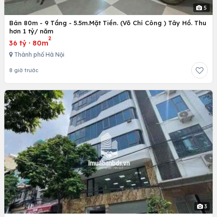
5
Bán 80m - 9 Tầng - 5.5m.Mặt Tiền. (Võ Chí Công ) Tây Hồ. Thu
hơn 1 tỷ/ năm
2
36 tỷ
·
80m
Thành phố Hà Nội
8 giờ trước
3