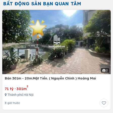
BẤT ĐỘNG SẢN BẠN QUAN TÂM
2
Bán 301m - 20m.Mặt Tiền. ( Nguyễn Chính ) Hoàng Mai
2
71 tỷ
·
301m
Thành phố Hà Nội
8 giờ trước