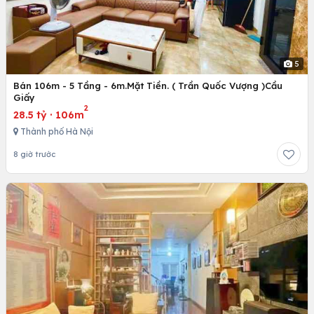
5
Bán 106m - 5 Tầng - 6m.Mặt Tiền. ( Trần Quốc Vượng )Cầu
Giấy
2
28.5 tỷ
·
106m
Thành phố Hà Nội
8 giờ trước