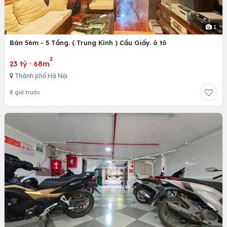
1
Bán 56m - 5 Tầng. ( Trung Kính ) Cầu Giấy. ô tô
2
23 tỷ
·
68m
Thành phố Hà Nội
8 giờ trước