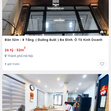
4
Bán 52m - 8 Tầng. ( Đường Bưởi ) Ba Đình. Ô Tô Kinh Doanh
2
26 tỷ
·
52m
Thành phố Hà Nội
8 giờ trước