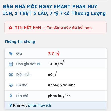
BÁN NHÀ MỚI NGAY EMART PHAN HUY
ÍCH, 1 TRỆT 3 LẦU, 7 tỷ 7 có Thương Lượng
TIN HẾT HẠN
— Tin đăng này đã hết hạn.
Thông tin chung
7.7 tỷ
Giá
2
Đơn giá đất
101 tr/m
2
Diện tích
60m
Hướng
Không xác định
Địa chỉ
phan huy ích
Khu vực
›
phan huy ích