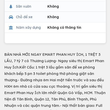
Sân vườn
Không
Chỗ để xe
Không
Năm xây dựng
Không có thông tin
BÁN NHÀ MỚI NGAY EMART PHAN HUY ÍCH, 1 TRỆT 3
LẦU, 7 tỷ 7 có Thương Lượng- Ngay siêu thị Emart Phan
Huy Ích.Kết Cấu: 1 trệt 3 lầu gồm sân để xe phòng
khách bếp 5 pn 3 toilet phòng thờ phòng giặt sân
thượng.- Đường nhựa 6m Hai mặt tiền trước và sau đều
HXH 6m nhà có cửa sau cực thoáng. Vị trí gần siêu thị
Emart Phan Huy Ích lớn nhất Quận Gò Vấp, HCM. Thuận
tiện đi Tân Bình, Quận 12, Tân Phú, Bình Thạnh, Phú
Nhuận và các quận trung tâm.- Nội thất bàn giao: Full