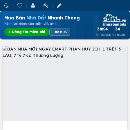
Mua Bán
Nhà Đất
Nhanh Chóng
Kênh bất động sản miễn phí, uy tín
38K+
34
+ Đăng tin miễn phí
Tìm BĐS
TIN ĐĂNG
TỈNH THÀNH