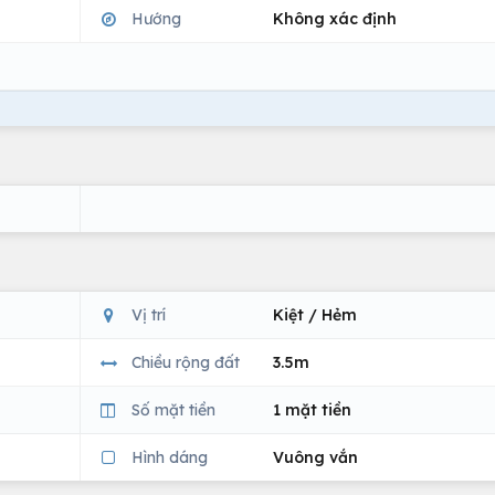
Hướng
Không xác định
Vị trí
Kiệt / Hẻm
Chiều rộng đất
3.5m
Số mặt tiền
1 mặt tiền
Hình dáng
Vuông vắn