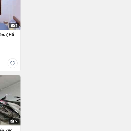
3
ền. ( Hồ
5
ền. (Võ