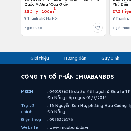
Quốc Vượng )Cầu Giấy
Phú Diễn 
2
28.5 tỷ
·
106m
27.3 triệ
Thành phố Hà Nội
Thành ph
7 giờ trước
7 giờ trước
Giới thiệu
Hướng dẫn
Quy định
CÔNG TY CỔ PHẦN IMUABANBDS
MSDN
: 0401986213 do Sở Kế hoạch & Đầu tư TP
Đà Nẵng cấp ngày 01/7/2019
Trụ sở
: 16 Nguyễn Sơn Hà, phường Hòa Cường, t
chính
Đà Nẵng
Điện thoại
: 0935373173
Website
: www.imuabanbds.vn