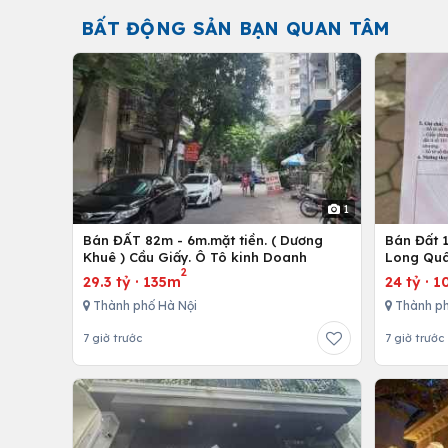
BẤT ĐỘNG SẢN BẠN QUAN TÂM
1
Bán ĐẤT 82m - 6m.mặt tiền. ( Dương
Bán Đất 1
Khuê ) Cầu Giấy. Ô Tô kinh Doanh
Long Quâ
2
29.3 tỷ
·
135m
24 tỷ
·
1
Thành phố Hà Nội
Thành ph
7 giờ trước
7 giờ trước