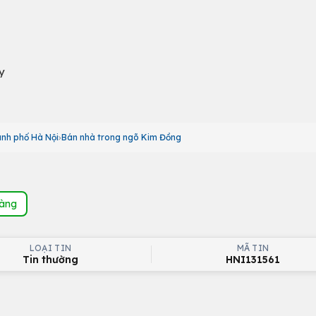
y
ành phố Hà Nội
Bán nhà trong ngõ Kim Đồng
hàng
LOẠI TIN
MÃ TIN
Tin thường
HNI131561