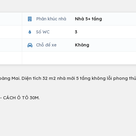
Phân khúc nhà
Nhà 5+ tầng
Số WC
3
Chỗ để xe
Không
g Mai. Diện tích 32 m2 nhà mới 5 tầng không lỗi phong thủ
- CÁCH Ô TÔ 30M.