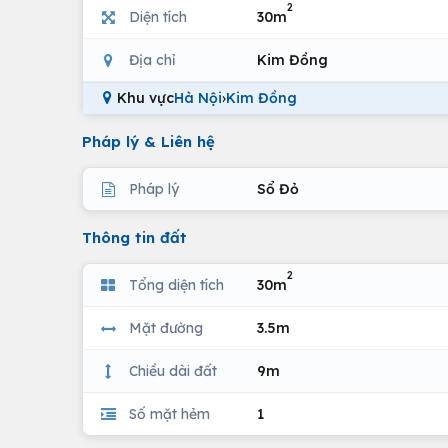
2
Diện tích
30m
Địa chỉ
Kim Đồng
Khu vực
Hà Nội
›
Kim Đồng
Pháp lý & Liên hệ
Pháp lý
Sổ Đỏ
Thông tin đất
2
Tổng diện tích
30m
Mặt đường
3.5m
Chiều dài đất
9m
Số mặt hẻm
1