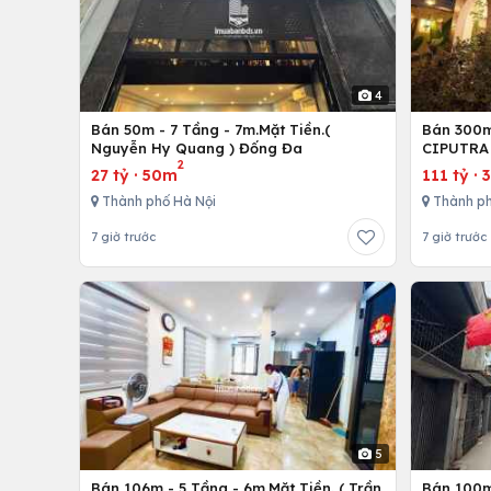
4
Bán 50m - 7 Tầng - 7m.Mặt Tiền.(
Bán 300m 
Nguyễn Hy Quang ) Đống Đa
CIPUTRA 
2
27 tỷ
·
50m
111 tỷ
·
Thành phố Hà Nội
Thành ph
7 giờ trước
7 giờ trước
5
Bán 106m - 5 Tầng - 6m.Mặt Tiền. ( Trần
Bán 100m 