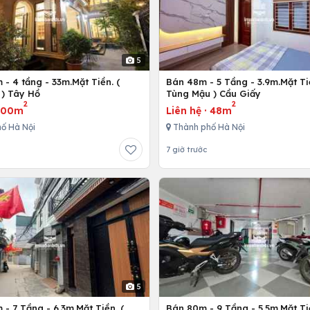
5
- 4 tầng - 33m.Mặt Tiền. (
Bán 48m - 5 Tầng - 3.9m.Mặt Ti
) Tây Hồ
Tùng Mậu ) Cầu Giấy
2
2
300m
Liên hệ
·
48m
ố Hà Nội
Thành phố Hà Nội
7 giờ trước
5
- 7 Tầng - 6.3m.Mặt Tiền. (
Bán 80m - 9 Tầng - 5.5m.Mặt Ti