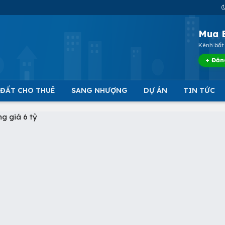
Mua 
Kênh bất 
+ Đăn
 ĐẤT CHO THUÊ
SANG NHƯỢNG
DỰ ÁN
TIN TỨC