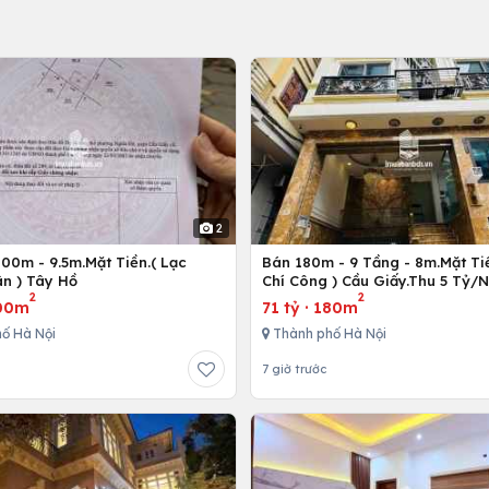
2
00m - 9.5m.Mặt Tiền.( Lạc
Bán 180m - 9 Tầng - 8m.Mặt Tiề
n ) Tây Hồ
Chí Công ) Cầu Giấy.Thu 5 Tỷ/
2
2
00m
71 tỷ
·
180m
ố Hà Nội
Thành phố Hà Nội
7 giờ trước