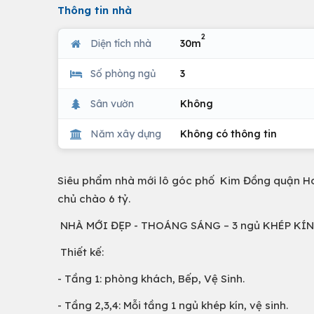
Thông tin nhà
2
Diện tích nhà
30m
Số phòng ngủ
3
Sân vườn
Không
Năm xây dựng
Không có thông tin
Siêu phẩm nhà mới lô góc phố Kim Đồng quận Hoàn
chủ chào 6 tỷ.
NHÀ MỚI ĐẸP - THOÁNG SÁNG – 3 ngủ KHÉP KÍN
Thiết kế:
- Tầng 1: phòng khách, Bếp, Vệ Sinh.
- Tầng 2,3,4: Mỗi tầng 1 ngủ khép kín, vệ sinh.