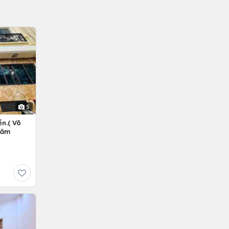
5
n.( Võ
Năm