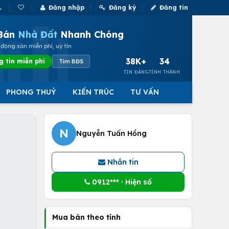
Đăng nhập
Đăng ký
Đăng tin
Bán
Nhà Đất
Nhanh Chóng
động sản miễn phí, uy tín
38K+
34
g tin miễn phí
Tìm BĐS
TIN ĐĂNG
TỈNH THÀNH
PHONG THUỶ
KIẾN TRÚC
TƯ VẤN
N
Nguyễn Tuấn Hồng
Nhắn tin
0912*** · Hiện số
Mua bán theo tỉnh