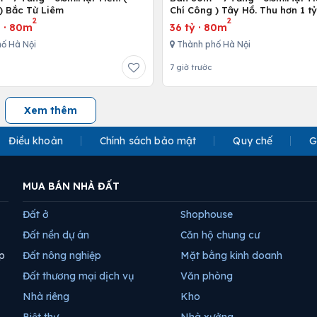
) Bắc Từ Liêm
Chí Công ) Tây Hồ. Thu hơn 1 t
2
2
u
·
80m
36 tỷ
·
80m
ố Hà Nội
Thành phố Hà Nội
7 giờ trước
Xem thêm
Điều khoản
Chính sách bảo mật
Quy chế
G
MUA BÁN NHÀ ĐẤT
Đất ở
Shophouse
Đất nền dự án
Căn hộ chung cư
p
Đất nông nghiệp
Mặt bằng kinh doanh
Đất thương mại dịch vụ
Văn phòng
Nhà riêng
Kho
Biệt thự
Nhà xưởng