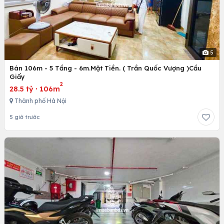
5
Bán 106m - 5 Tầng - 6m.Mặt Tiền. ( Trần Quốc Vượng )Cầu
Giấy
2
28.5 tỷ
·
106m
Thành phố Hà Nội
5 giờ trước