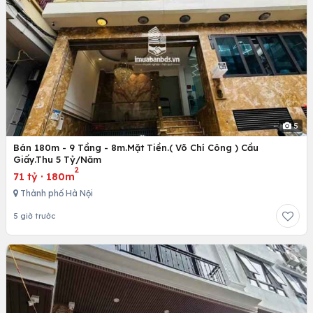
5
Bán 180m - 9 Tầng - 8m.Mặt Tiền.( Võ Chí Công ) Cầu
Giấy.Thu 5 Tỷ/Năm
2
71 tỷ
·
180m
Thành phố Hà Nội
5 giờ trước