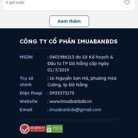
5 giờ trước
Xem thêm
CÔNG TY CỔ PHẦN IMUABANBDS
MSDN
: 0401986213 do Sở Kế hoạch &
Đầu tư TP Đà Nẵng cấp ngày
01/7/2019
Trụ sở
: 16 Nguyễn Sơn Hà, phường Hòa
chính
Cường, tp Đà Nẵng
Điện thoại
: 0935373173
Website
: www.imuabanbds.vn
Email
:
imuabanbds@gmail.com