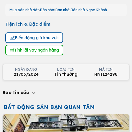
Mua bán nhà đất
Bán nhà
Bán nhà
Bán nhà Ngọc Khánh
Tiện ích & Đặc điểm
Biến động giá khu vực
Tính lãi vay ngân hàng
NGÀY ĐĂNG
LOẠI TIN
MÃ TIN
21/03/2024
Tin thường
HNI124298
Báo tin xấu
BẤT ĐỘNG SẢN BẠN QUAN TÂM