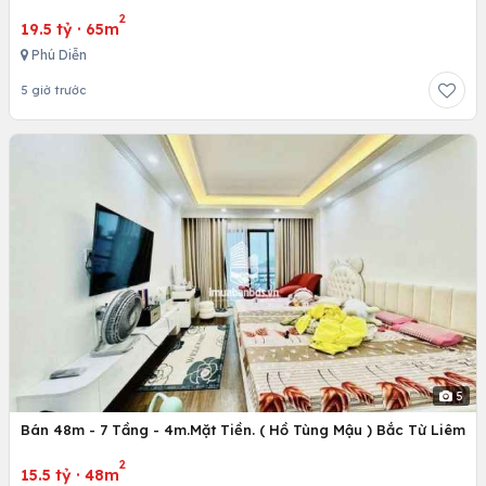
2
19.5 tỷ
·
65m
Phú Diễn
5 giờ trước
5
Bán 48m - 7 Tầng - 4m.Mặt Tiền. ( Hồ Tùng Mậu ) Bắc Từ Liêm
2
15.5 tỷ
·
48m