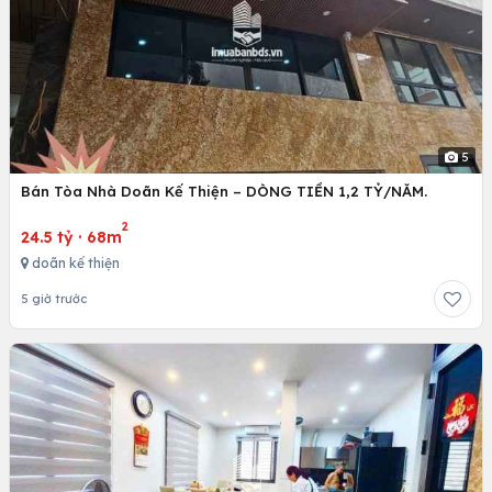
5
Bán Tòa Nhà Doãn Kế Thiện – DÒNG TIỀN 1,2 TỶ/NĂM.
2
24.5 tỷ
·
68m
doãn kế thiện
5 giờ trước