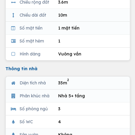
Chiều rộng đất
3.6m
Chiều dài đất
10m
Số mặt tiền
1 mặt tiền
Số mặt hẻm
1
Hình dáng
Vuông vắn
Thông tin nhà
2
Diện tích nhà
35m
Phân khúc nhà
Nhà 5+ tầng
Số phòng ngủ
3
Số WC
4
Sân vườn
Không