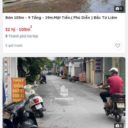
5
Bán 105m - 9 Tầng - 19m.Mặt Tiền.( Phú Diễn ) Bắc Từ Liêm
2
32 tỷ
·
105m
Thành phố Hà Nội
5 giờ trước
5