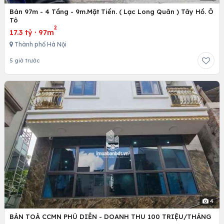
Bán 97m - 4 Tầng - 9m.Mặt Tiền. ( Lạc Long Quân ) Tây Hồ. Ô
Tô
2
17.3 tỷ
·
97m
Thành phố Hà Nội
5 giờ trước
4
BÁN TOÀ CCMN PHÚ DIỄN - DOANH THU 100 TRIỆU/THÁNG