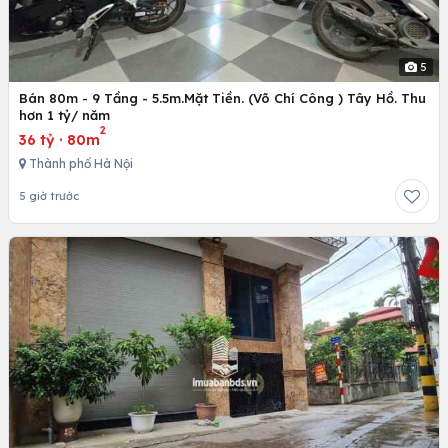
5
Bán 80m - 9 Tầng - 5.5m.Mặt Tiền. (Võ Chí Công ) Tây Hồ. Thu
hơn 1 tỷ/ năm
2
36 tỷ
·
80m
Thành phố Hà Nội
5 giờ trước