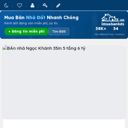
Mua Bán
Nhà Đất
Nhanh Chóng
Kênh bất động sản miễn phí, uy tín
38K+
34
+ Đăng tin miễn phí
Tìm BĐS
TIN ĐĂNG
TỈNH THÀNH