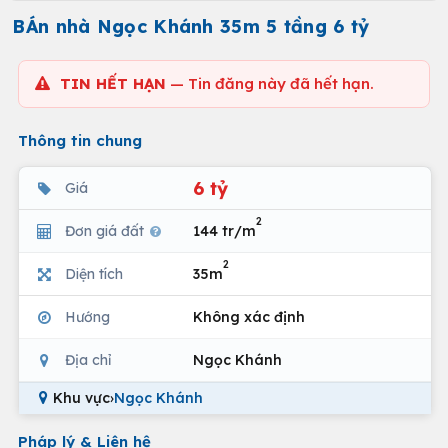
BÁn nhà Ngọc Khánh 35m 5 tầng 6 tỷ
TIN HẾT HẠN
— Tin đăng này đã hết hạn.
Thông tin chung
6 tỷ
Giá
2
Đơn giá đất
144 tr/m
2
Diện tích
35m
Hướng
Không xác định
Địa chỉ
Ngọc Khánh
Khu vực
›
Ngọc Khánh
Pháp lý & Liên hệ