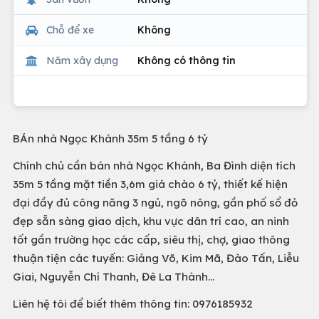
Chỗ để xe
Không
Năm xây dựng
Không có thông tin
BÁn nhà Ngọc Khánh 35m 5 tầng 6 tỷ
Chính chủ cần bán nhà Ngọc Khánh, Ba Đình diện tích
35m 5 tầng mặt tiền 3,6m giá chào 6 tỷ, thiết kế hiện
đại đầy đủ công năng 3 ngủ, ngõ nông, gần phố sổ đỏ
đẹp sẵn sàng giao dịch, khu vực dân trí cao, an ninh
tốt gần trường học các cấp, siêu thị, chợ, giao thông
thuận tiện các tuyến: Giảng Võ, Kim Mã, Đào Tấn, Liễu
Giai, Nguyễn Chí Thanh, Đê La Thành…
Liên hệ tôi để biết thêm thông tin: 0976185932