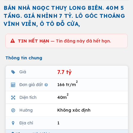
BÁN NHÀ NGỌC THUỴ LONG BIÊN. 40M 5
TẦNG. GIÁ NHỈNH 7 TỶ. LÔ GÓC THOÁNG
VĨNH VIỄN, Ô TÔ ĐỖ CỬA,
TIN HẾT HẠN
— Tin đăng này đã hết hạn.
Thông tin chung
7.7 tỷ
Giá
2
Đơn giá đất
166 tr/m
2
Diện tích
40m
Hướng
Không xác định
Địa chỉ
1