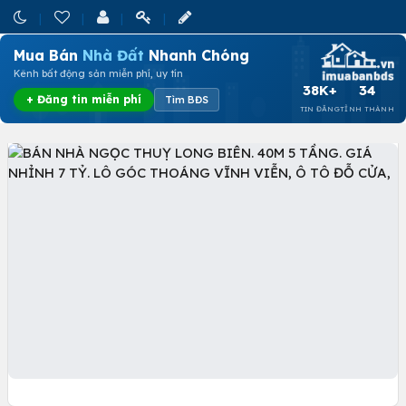
Mua Bán
Nhà Đất
Nhanh Chóng
Kênh bất động sản miễn phí, uy tín
38K+
34
+ Đăng tin miễn phí
Tìm BĐS
TIN ĐĂNG
TỈNH THÀNH