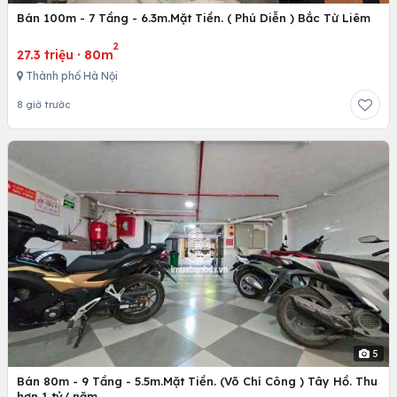
Bán 100m - 7 Tầng - 6.3m.Mặt Tiền. ( Phú Diễn ) Bắc Từ Liêm
2
27.3 triệu
·
80m
Thành phố Hà Nội
8 giờ trước
5
Bán 80m - 9 Tầng - 5.5m.Mặt Tiền. (Võ Chí Công ) Tây Hồ. Thu
hơn 1 tỷ/ năm