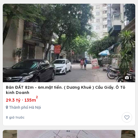
1
Bán ĐẤT 82m - 6m.mặt tiền. ( Dương Khuê ) Cầu Giấy. Ô Tô
kinh Doanh
2
29.3 tỷ
·
135m
Thành phố Hà Nội
8 giờ trước