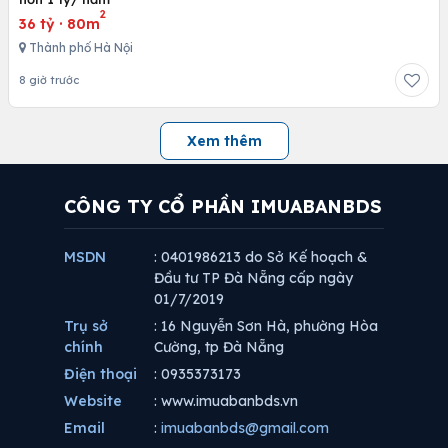
2
36 tỷ
·
80m
Thành phố Hà Nội
8 giờ trước
Xem thêm
CÔNG TY CỔ PHẦN IMUABANBDS
MSDN
: 0401986213 do Sở Kế hoạch &
Đầu tư TP Đà Nẵng cấp ngày
01/7/2019
Trụ sở
: 16 Nguyễn Sơn Hà, phường Hòa
chính
Cường, tp Đà Nẵng
Điện thoại
: 0935373173
Website
: www.imuabanbds.vn
Email
:
imuabanbds@gmail.com