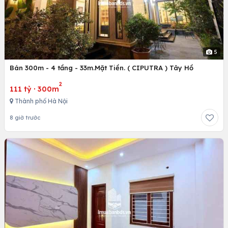
5
Bán 300m - 4 tầng - 33m.Mặt Tiền. ( CIPUTRA ) Tây Hồ
2
111 tỷ
·
300m
Thành phố Hà Nội
8 giờ trước