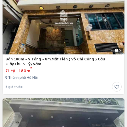
5
Bán 180m - 9 Tầng - 8m.Mặt Tiền.( Võ Chí Công ) Cầu
Giấy.Thu 5 Tỷ/Năm
2
71 tỷ
·
180m
Thành phố Hà Nội
8 giờ trước