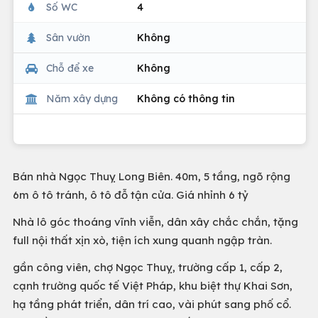
Số WC
4
Sân vườn
Không
Chỗ để xe
Không
Năm xây dựng
Không có thông tin
Bán nhà Ngọc Thuỵ Long Biên. 40m, 5 tầng, ngõ rộng
6m ô tô tránh, ô tô đỗ tận cửa. Giá nhỉnh 6 tỷ
Nhà lô góc thoáng vĩnh viễn, dân xây chắc chắn, tặng
full nội thất xịn xò, tiện ích xung quanh ngập tràn.
gần công viên, chợ Ngọc Thuỵ, trường cấp 1, cấp 2,
cạnh trường quốc tế Việt Pháp, khu biệt thự Khai Sơn,
hạ tầng phát triển, dân trí cao, vài phút sang phố cổ.