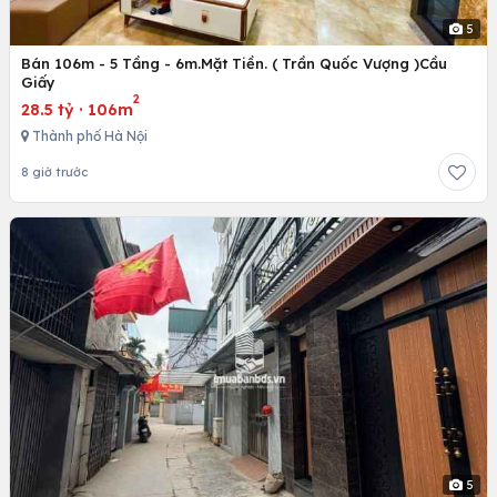
5
Bán 106m - 5 Tầng - 6m.Mặt Tiền. ( Trần Quốc Vượng )Cầu
Giấy
2
28.5 tỷ
·
106m
Thành phố Hà Nội
8 giờ trước
5