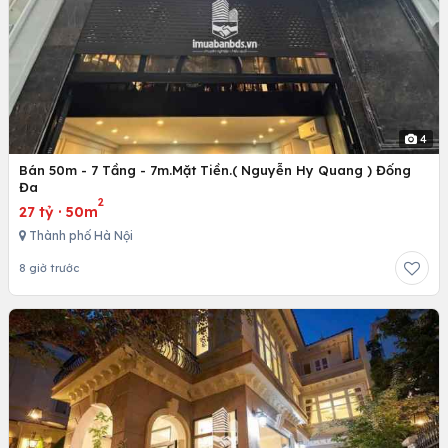
4
Bán 50m - 7 Tầng - 7m.Mặt Tiền.( Nguyễn Hy Quang ) Đống
Đa
2
27 tỷ
·
50m
Thành phố Hà Nội
8 giờ trước