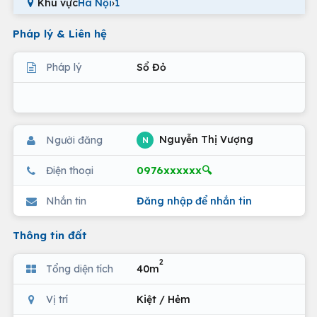
Khu vực
Hà Nội
›
1
Pháp lý & Liên hệ
Pháp lý
Sổ Đỏ
Nguyễn Thị Vượng
Người đăng
N
0976xxxxxx🔍
Điện thoại
Nhắn tin
Đăng nhập để nhắn tin
Thông tin đất
2
Tổng diện tích
40m
Vị trí
Kiệt / Hẻm