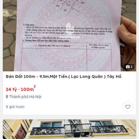
2
Bán Đất 100m - 9.5m.Mặt Tiền.( Lạc Long Quân ) Tây Hồ
2
24 tỷ
·
100m
Thành phố Hà Nội
8 giờ trước