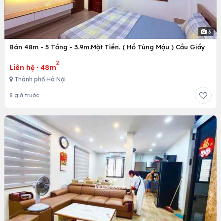
3
Bán 48m - 5 Tầng - 3.9m.Mặt Tiền. ( Hồ Tùng Mậu ) Cầu Giấy
2
Liên hệ
·
48m
Thành phố Hà Nội
8 giờ trước