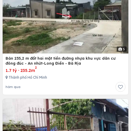
5
Bán 235,2 m đất hai mặt tiền đường nhựa khu vực dân cư
đông đúc - An nhứt-Long Điền - Bà Rịa
2
1.7 tỷ
·
235.2m
Thành phố Hồ Chí Minh
hôm qua