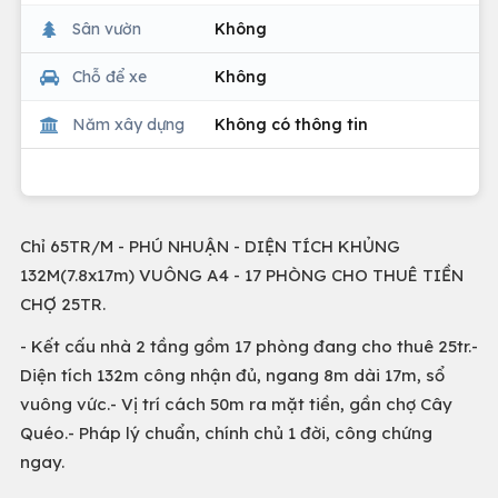
Sân vườn
Không
Chỗ để xe
Không
Năm xây dựng
Không có thông tin
Chỉ 65TR/M - PHÚ NHUẬN - DIỆN TÍCH KHỦNG
132M(7.8x17m) VUÔNG A4 - 17 PHÒNG CHO THUÊ TIỀN
CHỢ 25TR.
- Kết cấu nhà 2 tầng gồm 17 phòng đang cho thuê 25tr.-
Diện tích 132m công nhận đủ, ngang 8m dài 17m, sổ
vuông vức.- Vị trí cách 50m ra mặt tiền, gần chợ Cây
Quéo.- Pháp lý chuẩn, chính chủ 1 đời, công chứng
ngay.