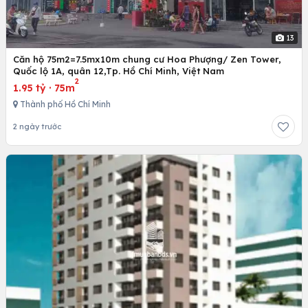
13
Căn hộ 75m2=7.5mx10m chung cư Hoa Phượng/ Zen Tower,
Quốc lộ 1A, quân 12,Tp. Hồ Chí Minh, Việt Nam
2
1.95 tỷ
·
75m
Thành phố Hồ Chí Minh
2 ngày trước