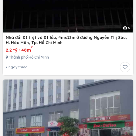
6
Nhà đất 01 trệt và 01 lầu, 4mx12m ở đường Nguyễn Thị Sáu,
H. Hóc Môn, Tp. Hồ Chí Minh
2
2.2 tỷ
·
48m
Thành phố Hồ Chí Minh
2 ngày trước