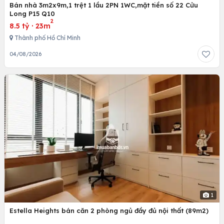
Bán nhà 3m2x9m,1 trệt 1 lầu 2PN 1WC,mặt tiền số 22 Cửu
Long P15 Q10
2
8.5 tỷ
·
23m
Thành phố Hồ Chí Minh
04/08/2026
1
Estella Heights bán căn 2 phòng ngủ đầy đủ nội thất (89m2)