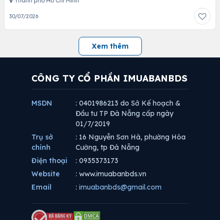
Thành phố Hồ Chí Minh
30/07/2026
Xem thêm
CÔNG TY CỔ PHẦN IMUABANBDS
MSDN
: 0401986213 do Sở Kế hoạch &
Đầu tư TP Đà Nẵng cấp ngày
01/7/2019
Trụ sở
: 16 Nguyễn Sơn Hà, phường Hòa
chính
Cường, tp Đà Nẵng
Điện thoại
: 0935373173
Website
: www.imuabanbds.vn
Email
:
imuabanbds@gmail.com