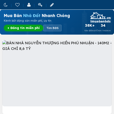
Mua Bán
Nhà Đất
Nhanh Chóng
Kênh bất động sản miễn phí, uy tín
38K+
34
+ Đăng tin miễn phí
Tìm BĐS
TIN ĐĂNG
TỈNH THÀNH