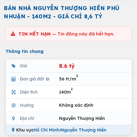
BÁN NHÀ NGUYỄN THƯỢNG HIỀN PHÚ
NHUẬN - 140M2 - GIÁ CHỈ 8,6 TỶ
TIN HẾT HẠN
— Tin đăng này đã hết hạn.
Thông tin chung
8.6 tỷ
Giá
2
Đơn giá đất
56 tr/m
2
Diện tích
140m
Hướng
Không xác định
Địa chỉ
Nguyễn Thượng Hiền
Khu vực
Hồ Chí Minh
›
Nguyễn Thượng Hiền