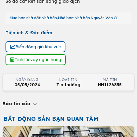
Sổ đỏ cất két sẵn sàng giao dịch
Mua bán nhà đất
Nhà bán
Nhà bán
Nhà bán Nguyễn Văn Cừ
Tiện ích & Đặc điểm
Biến động giá khu vực
Tính lãi vay ngân hàng
NGÀY ĐĂNG
LOẠI TIN
MÃ TIN
05/05/2024
Tin thường
HNI126835
Báo tin xấu
BẤT ĐỘNG SẢN BẠN QUAN TÂM