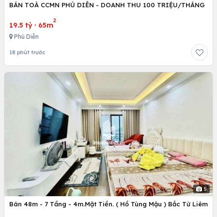
BÁN TOÀ CCMN PHÚ DIỄN - DOANH THU 100 TRIỆU/THÁNG
2
19.5 tỷ
·
65m
Phú Diễn
18 phút trước
5
Bán 48m - 7 Tầng - 4m.Mặt Tiền. ( Hồ Tùng Mậu ) Bắc Từ Liêm