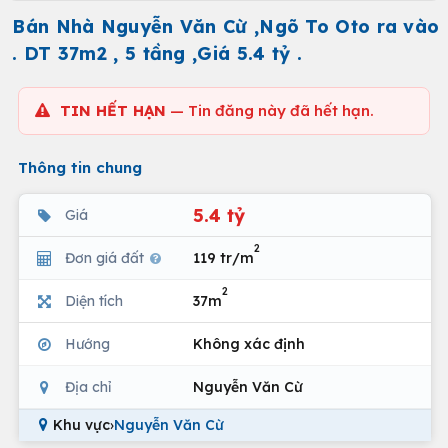
Bán Nhà Nguyễn Văn Cừ ,Ngõ To Oto ra vào
. DT 37m2 , 5 tầng ,Giá 5.4 tỷ .
TIN HẾT HẠN
— Tin đăng này đã hết hạn.
Thông tin chung
5.4 tỷ
Giá
2
Đơn giá đất
119 tr/m
2
Diện tích
37m
Hướng
Không xác định
Địa chỉ
Nguyễn Văn Cừ
Khu vực
›
Nguyễn Văn Cừ