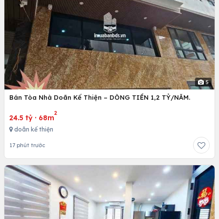
5
Bán Tòa Nhà Doãn Kế Thiện – DÒNG TIỀN 1,2 TỶ/NĂM.
2
24.5 tỷ
·
68m
doãn kế thiện
17 phút trước