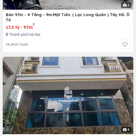
5
Bán 97m - 4 Tầng - 9m.Mặt Tiền. ( Lạc Long Quân ) Tây Hồ. Ô
Tô
2
17.3 tỷ
·
97m
Thành phố Hà Nội
18 phút trước
4