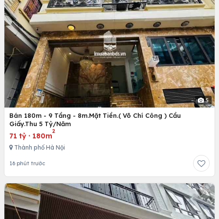
5
Bán 180m - 9 Tầng - 8m.Mặt Tiền.( Võ Chí Công ) Cầu
Giấy.Thu 5 Tỷ/Năm
2
71 tỷ
·
180m
Thành phố Hà Nội
16 phút trước