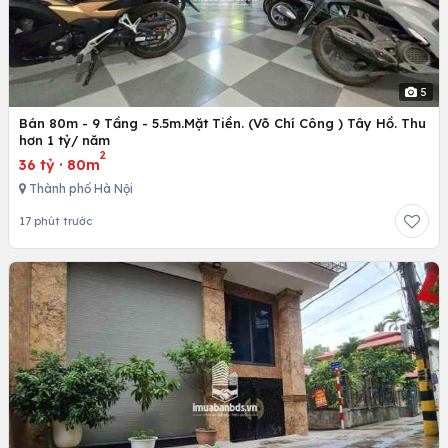
5
Bán 80m - 9 Tầng - 5.5m.Mặt Tiền. (Võ Chí Công ) Tây Hồ. Thu
hơn 1 tỷ/ năm
2
36 tỷ
·
80m
Thành phố Hà Nội
17 phút trước