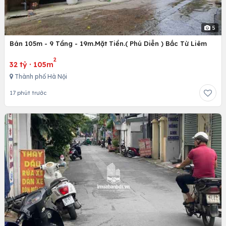
5
Bán 105m - 9 Tầng - 19m.Mặt Tiền.( Phú Diễn ) Bắc Từ Liêm
2
32 tỷ
·
105m
Thành phố Hà Nội
17 phút trước