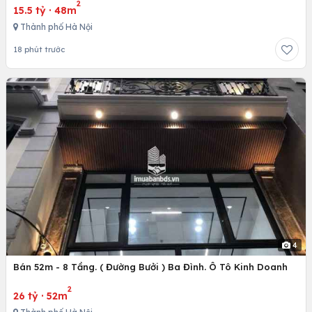
2
15.5 tỷ
·
48m
Thành phố Hà Nội
18 phút trước
4
Bán 52m - 8 Tầng. ( Đường Bưởi ) Ba Đình. Ô Tô Kinh Doanh
2
26 tỷ
·
52m