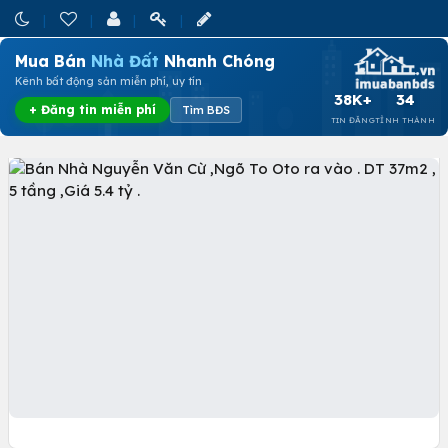
Mua Bán
Nhà Đất
Nhanh Chóng
Kênh bất động sản miễn phí, uy tín
38K+
34
+ Đăng tin miễn phí
Tìm BĐS
TIN ĐĂNG
TỈNH THÀNH