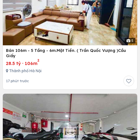
5
Bán 106m - 5 Tầng - 6m.Mặt Tiền. ( Trần Quốc Vượng )Cầu
Giấy
2
28.5 tỷ
·
106m
Thành phố Hà Nội
17 phút trước