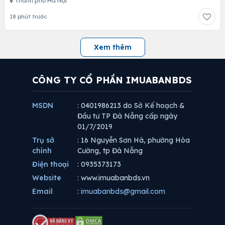
Thành phố Hà Nội
18 phút trước
Xem thêm
CÔNG TY CỔ PHẦN IMUABANBDS
MSDN
: 0401986213 do Sở Kế hoạch &
Đầu tư TP Đà Nẵng cấp ngày
01/7/2019
Trụ sở
: 16 Nguyễn Sơn Hà, phường Hòa
chính
Cường, tp Đà Nẵng
Điện thoại
: 0935373173
Website
: www.imuabanbds.vn
Email
:
imuabanbds@gmail.com