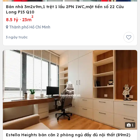
Bán nhà 3m2x9m,1 trệt 1 lầu 2PN 1WC,mặt tiền số 22 Cửu
Long P15 Q10
2
8.5 tỷ
·
23m
Thành phố Hồ Chí Minh
3 ngày trước
1
Estella Heights bán căn 2 phòng ngủ đầy đủ nội thất (89m2)