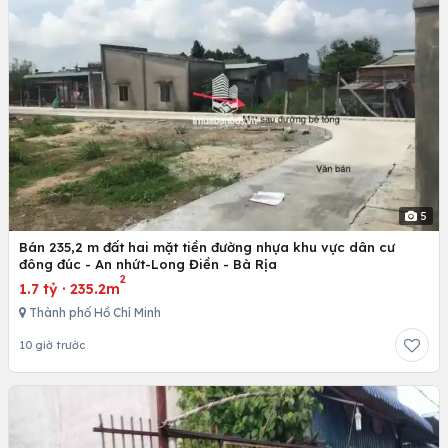
5
Bán 235,2 m đất hai mặt tiền đường nhựa khu vực dân cư
đông đúc - An nhứt-Long Điền - Bà Rịa
2
1.7 tỷ
·
235.2m
Thành phố Hồ Chí Minh
10 giờ trước