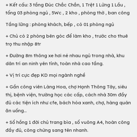
+ Kết cấu: 3 tầng Đúc Chắc Chắn, 1 Trệt 1 Lửng 1 Lầu ,
tổng 03 phòng ngủ , 5Wc , 2 kho , phòng thờ , ban công
Tầng lững : phòng khách, bếp , có 01 phòng ngủ
+ Chủ có 2 phòng bên góc để làm kho , trước cho thuê
trọ thu nhập 8tr
+ Đường 8m thông xe hơi né nhau ngủ trong nhà, khu
dân trí an ninh yên tỉnh, toàn nhà cao tầng.
+ Vị trí cực đẹp KD mọi ngành nghề
+ Gần công viên Làng Hoa, chợ Hạnh Thông Tây, siêu
thị, bệnh viện, trường học các cấp, cách nhà 30m đầy
đủ các tiện ích như cfe, bách hóa xanh, chợ, hàng quán
ăn uống…
+ Sổ hồng 1 đời chủ trang bìa , sổ vuông A4, hoàn công
đầy đủ, công chứng sang tên nhanh.