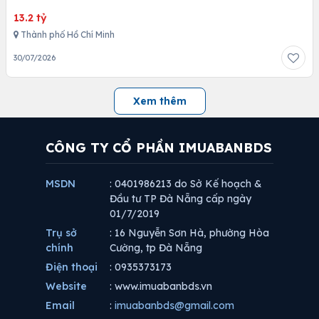
13.2 tỷ
Thành phố Hồ Chí Minh
30/07/2026
Xem thêm
CÔNG TY CỔ PHẦN IMUABANBDS
MSDN
: 0401986213 do Sở Kế hoạch &
Đầu tư TP Đà Nẵng cấp ngày
01/7/2019
Trụ sở
: 16 Nguyễn Sơn Hà, phường Hòa
chính
Cường, tp Đà Nẵng
Điện thoại
: 0935373173
Website
: www.imuabanbds.vn
Email
:
imuabanbds@gmail.com