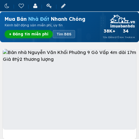
Mua Bán
Nhà Đất
Nhanh Chóng
Kênh bất động sản miễn phí, uy tín
38K+
34
+ Đăng tin miễn phí
Tìm BĐS
TIN ĐĂNG
TỈNH THÀNH