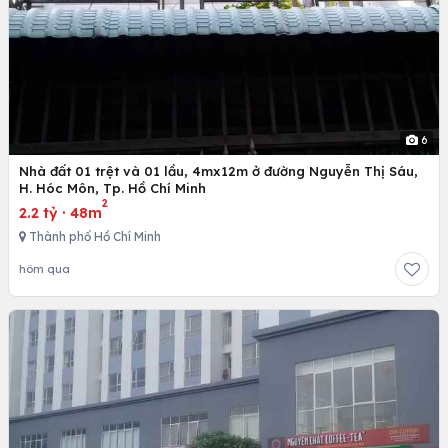
6
Nhà đất 01 trệt và 01 lầu, 4mx12m ở đường Nguyễn Thị Sáu,
H. Hóc Môn, Tp. Hồ Chí Minh
2
2.2 tỷ
·
48m
Thành phố Hồ Chí Minh
hôm qua