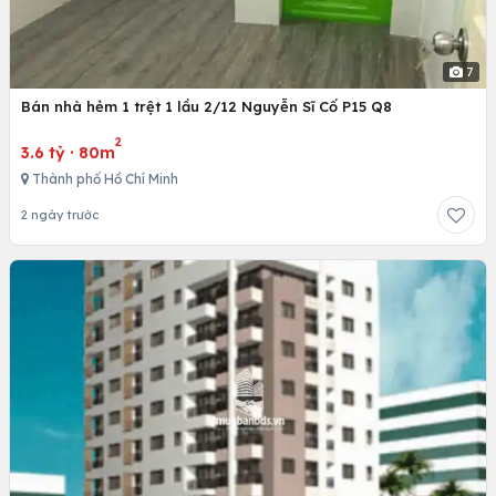
7
Bán nhà hẻm 1 trệt 1 lầu 2/12 Nguyễn Sĩ Cố P15 Q8
2
3.6 tỷ
·
80m
Thành phố Hồ Chí Minh
2 ngày trước