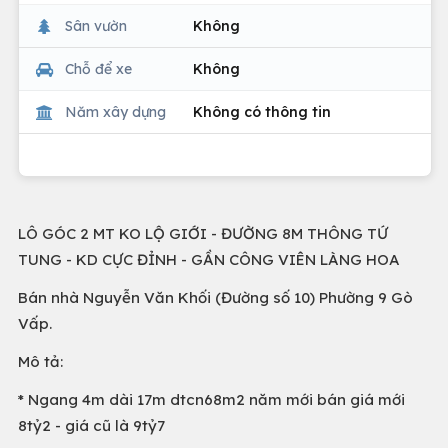
Sân vườn
Không
Chỗ để xe
Không
Năm xây dựng
Không có thông tin
LÔ GÓC 2 MT KO LỘ GIỚI - ĐƯỜNG 8M THÔNG TỨ
TUNG - KD CỰC ĐỈNH - GẦN CÔNG VIÊN LÀNG HOA
Bán nhà Nguyễn Văn Khối (Đường số 10) Phường 9 Gò
Vấp.
Mô tả:
* Ngang 4m dài 17m dtcn68m2 năm mới bán giá mới
8tỷ2 - giá cũ là 9tỷ7