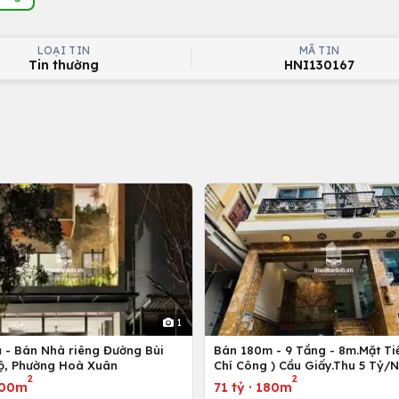
LOẠI TIN
MÃ TIN
Tin thường
HNI130167
1
ủ - Bán Nhà riêng Đường Bùi
Bán 180m - 9 Tầng - 8m.Mặt Tiề
ộ, Phường Hoà Xuân
Chí Công ) Cầu Giấy.Thu 5 Tỷ/
2
2
00m
71 tỷ
·
180m