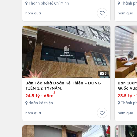
Thành phố Hồ Chí Minh
Thành p
hôm qua
hôm qua
5
Bán Tòa Nhà Doãn Kế Thiện – DÒNG
Bán 106m 
TIỀN 1,2 TỶ/NĂM.
Quốc Vượ
2
24.5 tỷ
·
68m
28.5 tỷ
·
doãn kế thiện
Thành ph
hôm qua
hôm qua