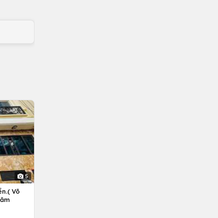
5
n.( Võ
Năm