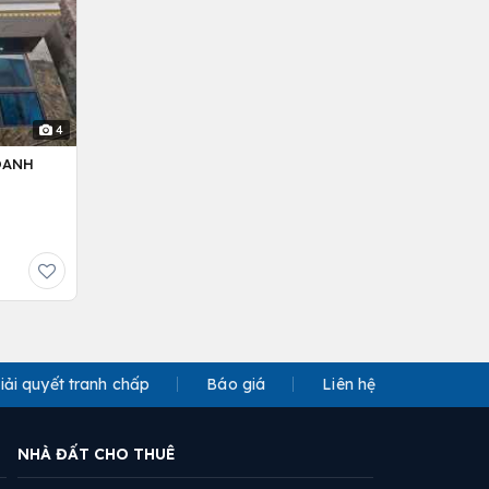
4
OANH
iải quyết tranh chấp
Báo giá
Liên hệ
NHÀ ĐẤT CHO THUÊ