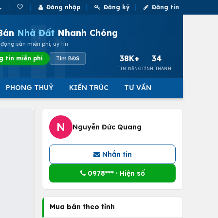
Đăng nhập
Đăng ký
Đăng tin
Bán
Nhà Đất
Nhanh Chóng
động sản miễn phí, uy tín
38K+
34
g tin miễn phí
Tìm BĐS
TIN ĐĂNG
TỈNH THÀNH
PHONG THUỶ
KIẾN TRÚC
TƯ VẤN
N
Nguyễn Đức Quang
Nhắn tin
0978*** · Hiện số
Mua bán theo tỉnh