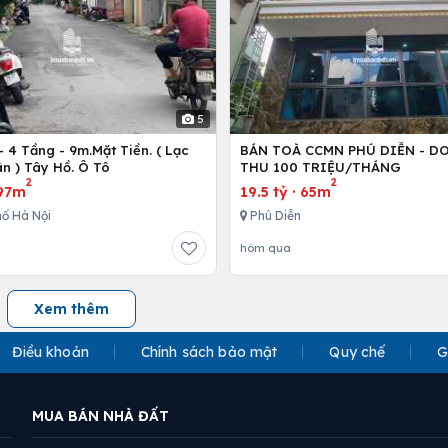
5
 4 Tầng - 9m.Mặt Tiền. ( Lạc
BÁN TOÀ CCMN PHÚ DIỄN - D
n ) Tây Hồ. Ô Tô
THU 100 TRIỆU/THÁNG
2
2
97m
19.5 tỷ
·
65m
ố Hà Nội
Phú Diễn
hôm qua
Xem thêm
Điều khoản
Chính sách bảo mật
Quy chế
G
MUA BÁN NHÀ ĐẤT