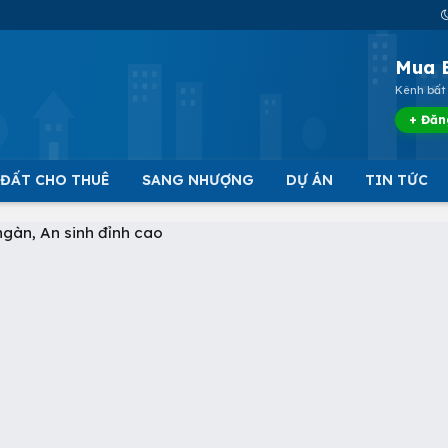
Mua 
Kênh bất 
+ Đăn
 ĐẤT CHO THUÊ
SANG NHƯỢNG
DỰ ÁN
TIN TỨC