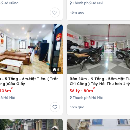
hố Đà Nẵng
Thành phố Hà Nội
hôm qua
5
- 5 Tầng - 6m.Mặt Tiền. ( Trần
Bán 80m - 9 Tầng - 5.5m.Mặt Ti
ng )Cầu Giấy
Chí Công ) Tây Hồ. Thu hơn 1 t
2
2
106m
36 tỷ
·
80m
ố Hà Nội
Thành phố Hà Nội
hôm qua