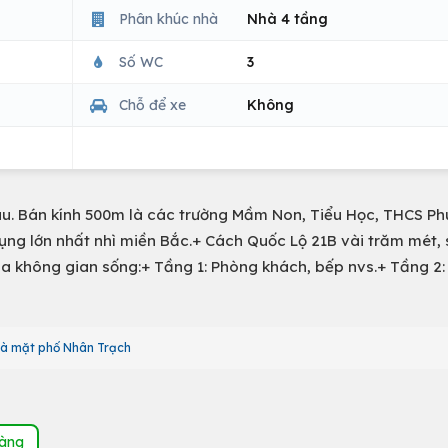
Phân khúc nhà
Nhà 4 tầng
Số WC
3
Chỗ để xe
Không
 nhau. Bán kính 500m là các trường Mầm Non, Tiểu Học, THCS P
dụng lớn nhất nhì miền Bắc.+ Cách Quốc Lộ 21B vài trăm mét,
 hóa không gian sống:+ Tầng 1: Phòng khách, bếp nvs.+ Tầng 2
à mặt phố Nhân Trạch
hàng