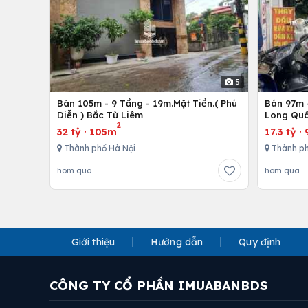
5
Bán 105m - 9 Tầng - 19m.Mặt Tiền.( Phú
Bán 97m -
Diễn ) Bắc Từ Liêm
Long Quâ
2
32 tỷ
·
105m
17.3 tỷ
·
Thành phố Hà Nội
Thành ph
hôm qua
hôm qua
Giới thiệu
Hướng dẫn
Quy định
CÔNG TY CỔ PHẦN IMUABANBDS