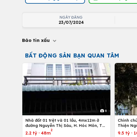
NGÀY ĐĂNG
23/07/2024
Báo tin xấu
BẤT ĐỘNG SẢN BẠN QUAN TÂM
6
Nhà đất 01 trệt và 01 lầu, 4mx12m ở
Chính ch
đường Nguyễn Thị Sáu, H. Hóc Môn, Tp.
Thiện Ng
2
Hồ Chí Minh
2.2 tỷ
·
48m
9.5 tỷ
·
1