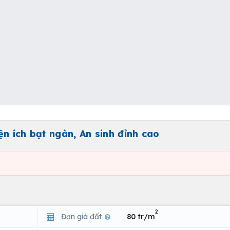
n ích bạt ngàn, An sinh đỉnh cao
2
Đơn giá đất
80 tr/m