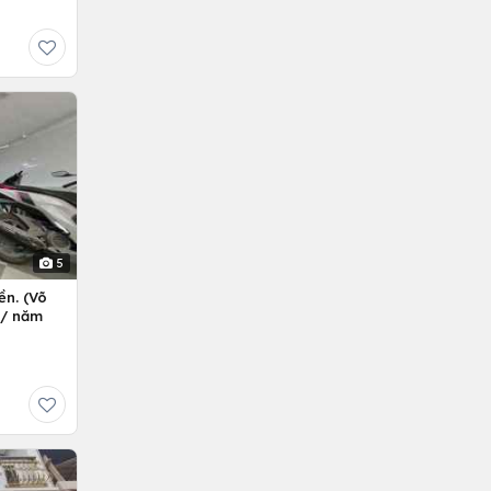
5
ền. (Võ
ỷ/ năm