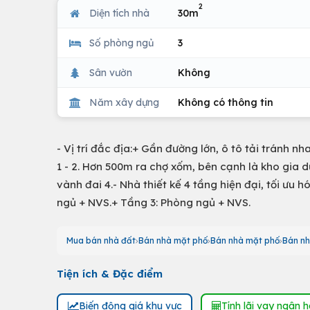
2
Diện tích nhà
30m
Số phòng ngủ
3
Sân vườn
Không
Năm xây dựng
Không có thông tin
- Vị trí đắc địa:+ Gần đường lớn, ô tô tải tránh
1 - 2. Hơn 500m ra chợ xốm, bên cạnh là kho gia 
vành đai 4.- Nhà thiết kế 4 tầng hiện đại, tối ưu
ngủ + NVS.+ Tầng 3: Phòng ngủ + NVS.
Mua bán nhà đất
Bán nhà mặt phố
Bán nhà mặt phố
Bán nh
Tiện ích & Đặc điểm
Biến động giá khu vực
Tính lãi vay ngân 