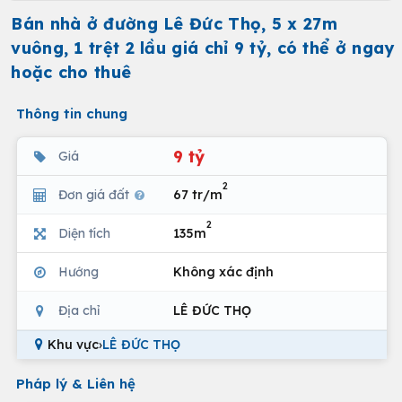
Bán nhà ở đường Lê Đức Thọ, 5 x 27m
vuông, 1 trệt 2 lầu giá chỉ 9 tỷ, có thể ở ngay
hoặc cho thuê
Thông tin chung
9 tỷ
Giá
2
Đơn giá đất
67 tr/m
2
Diện tích
135m
Hướng
Không xác định
Địa chỉ
LÊ ĐỨC THỌ
Khu vực
›
LÊ ĐỨC THỌ
Pháp lý & Liên hệ