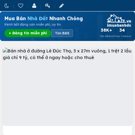
Mua Bán
Nhà Đất
Nhanh Chóng
Kênh bất động sản miễn phí, uy tín
38K+
34
+ Đăng tin miễn phí
Tìm BĐS
TIN ĐĂNG
TỈNH THÀNH