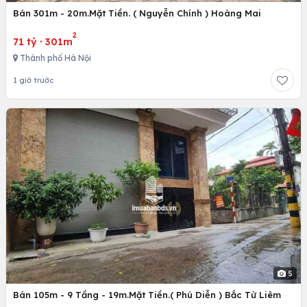
Bán 301m - 20m.Mặt Tiền. ( Nguyễn Chính ) Hoàng Mai
2
71 tỷ
·
301m
Thành phố Hà Nội
1 giờ trước
5
Bán 105m - 9 Tầng - 19m.Mặt Tiền.( Phú Diễn ) Bắc Từ Liêm