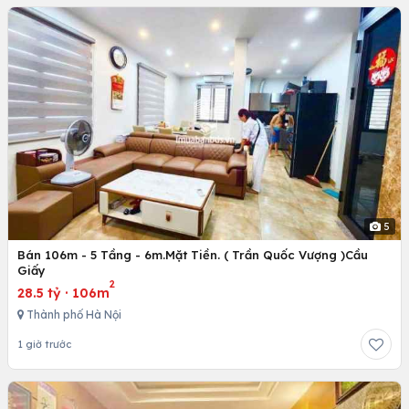
5
Bán 106m - 5 Tầng - 6m.Mặt Tiền. ( Trần Quốc Vượng )Cầu
Giấy
2
28.5 tỷ
·
106m
Thành phố Hà Nội
1 giờ trước