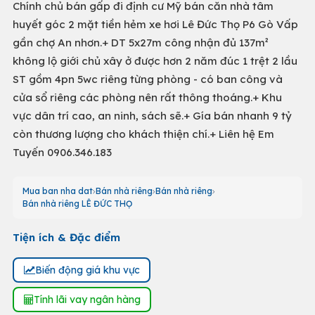
Chính chủ bán gấp đi định cư Mỹ bán căn nhà tâm
huyết góc 2 mặt tiền hẻm xe hơi Lê Đức Thọ P6 Gò Vấp
gần chợ An nhơn.+ DT 5x27m công nhận đủ 137m²
không lộ giới chủ xây ở được hơn 2 năm đúc 1 trệt 2 lầu
ST gồm 4pn 5wc riêng từng phòng - có ban công và
cửa sổ riêng các phòng nên rất thông thoáng.+ Khu
vực dân trí cao, an ninh, sách sẽ.+ Gía bán nhanh 9 tỷ
còn thương lượng cho khách thiện chí.+ Liên hệ Em
Tuyến 0906.346.183
Mua ban nha dat
Bán nhà riêng
Bán nhà riêng
Bán nhà riêng LÊ ĐỨC THỌ
Tiện ích & Đặc điểm
Biến động giá khu vực
Tính lãi vay ngân hàng