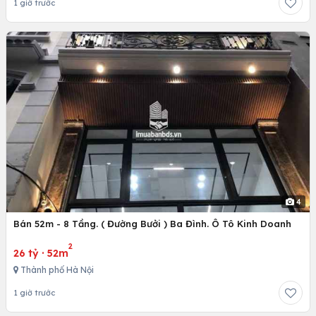
1 giờ trước
4
Bán 52m - 8 Tầng. ( Đường Bưởi ) Ba Đình. Ô Tô Kinh Doanh
2
26 tỷ
·
52m
Thành phố Hà Nội
1 giờ trước