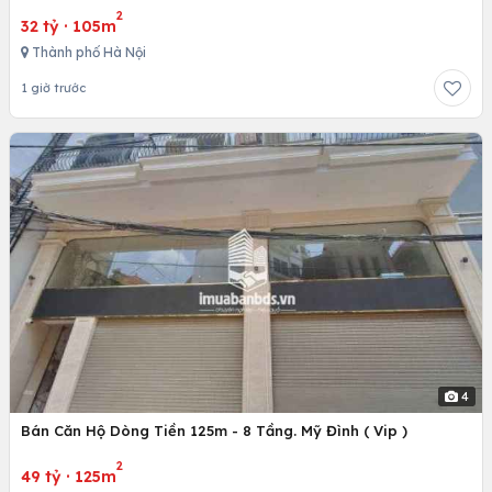
2
32 tỷ
·
105m
Thành phố Hà Nội
1 giờ trước
4
Bán Căn Hộ Dòng Tiền 125m - 8 Tầng. Mỹ Đình ( Vip )
2
49 tỷ
·
125m