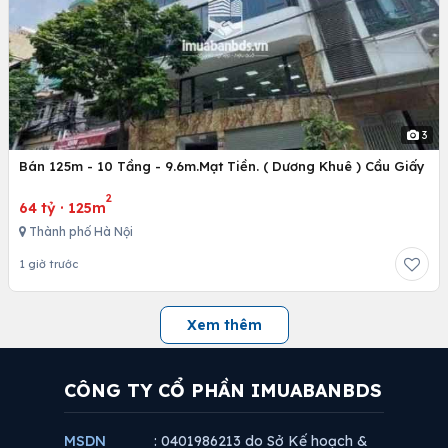
3
Bán 125m - 10 Tầng - 9.6m.Mạt Tiền. ( Dương Khuê ) Cầu Giấy
2
64 tỷ
·
125m
Thành phố Hà Nội
1 giờ trước
Xem thêm
CÔNG TY CỔ PHẦN IMUABANBDS
MSDN
: 0401986213 do Sở Kế hoạch &