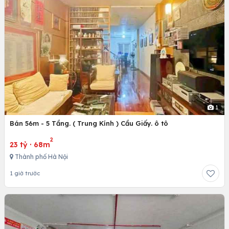
1
Bán 56m - 5 Tầng. ( Trung Kính ) Cầu Giấy. ô tô
2
23 tỷ
·
68m
Thành phố Hà Nội
1 giờ trước