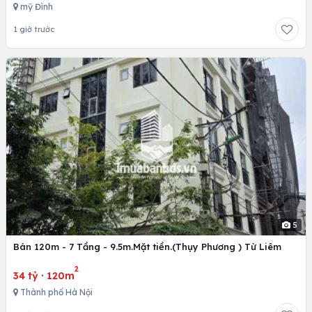
mỹ Đình
1 giờ trước
5
Bán 120m - 7 Tầng - 9.5m.Mặt tiền.(Thụy Phương ) Từ Liêm
2
34 tỷ
·
120m
Thành phố Hà Nội