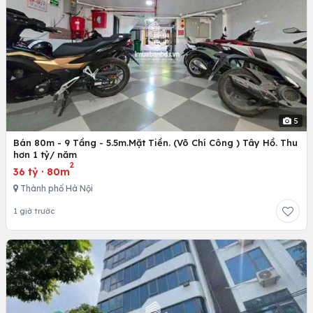
5
Bán 80m - 9 Tầng - 5.5m.Mặt Tiền. (Võ Chí Công ) Tây Hồ. Thu
hơn 1 tỷ/ năm
2
36 tỷ
·
80m
Thành phố Hà Nội
1 giờ trước