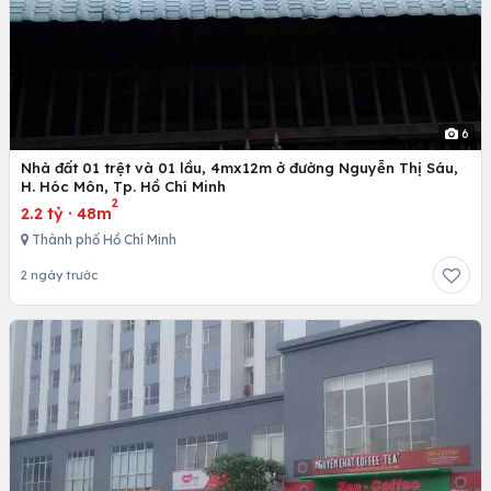
6
Nhà đất 01 trệt và 01 lầu, 4mx12m ở đường Nguyễn Thị Sáu,
H. Hóc Môn, Tp. Hồ Chí Minh
2
2.2 tỷ
·
48m
Thành phố Hồ Chí Minh
2 ngày trước