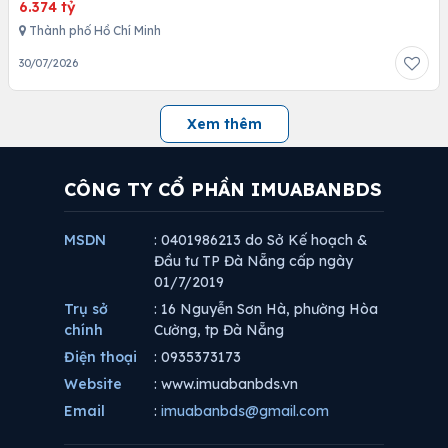
6.374 tỷ
Thành phố Hồ Chí Minh
30/07/2026
Xem thêm
CÔNG TY CỔ PHẦN IMUABANBDS
MSDN
: 0401986213 do Sở Kế hoạch &
Đầu tư TP Đà Nẵng cấp ngày
01/7/2019
Trụ sở
: 16 Nguyễn Sơn Hà, phường Hòa
chính
Cường, tp Đà Nẵng
Điện thoại
: 0935373173
Website
: www.imuabanbds.vn
Email
:
imuabanbds@gmail.com