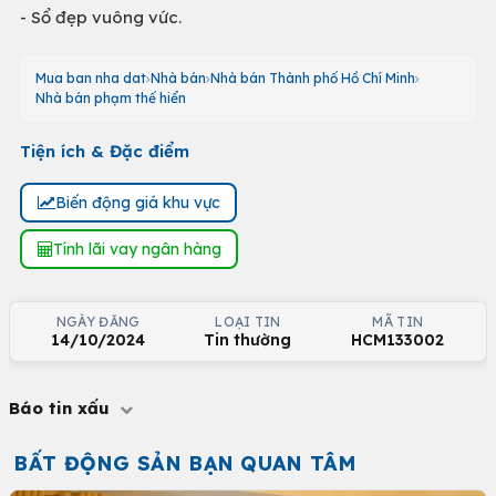
- Sổ đẹp vuông vức.
Mua ban nha dat
Nhà bán
Nhà bán Thành phố Hồ Chí Minh
Nhà bán phạm thế hiển
Tiện ích & Đặc điểm
Biến động giá khu vực
Tính lãi vay ngân hàng
NGÀY ĐĂNG
LOẠI TIN
MÃ TIN
14/10/2024
Tin thường
HCM133002
Báo tin xấu
BẤT ĐỘNG SẢN BẠN QUAN TÂM