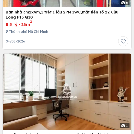
6
Bán nhà 3m2x9m,1 trệt 1 lầu 2PN 1WC,mặt tiền số 22 Cửu
Long P15 Q10
2
8.5 tỷ
·
23m
Thành phố Hồ Chí Minh
04/08/2026
1