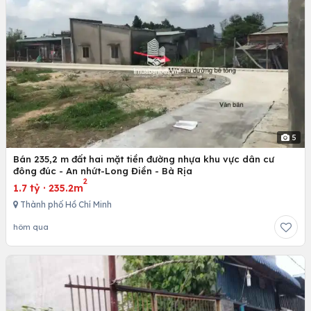
5
Bán 235,2 m đất hai mặt tiền đường nhựa khu vực dân cư
đông đúc - An nhứt-Long Điền - Bà Rịa
2
1.7 tỷ
·
235.2m
Thành phố Hồ Chí Minh
hôm qua