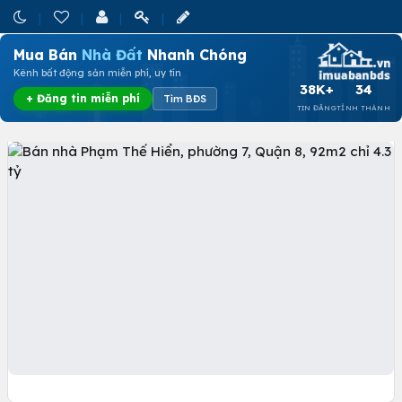
Mua Bán
Nhà Đất
Nhanh Chóng
Kênh bất động sản miễn phí, uy tín
38K+
34
+ Đăng tin miễn phí
Tìm BĐS
TIN ĐĂNG
TỈNH THÀNH