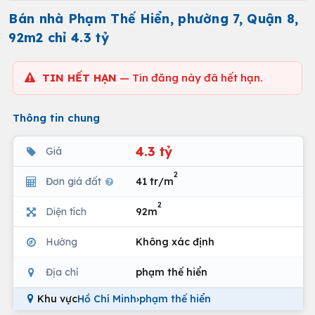
Bán nhà Phạm Thế Hiển, phường 7, Quận 8,
92m2 chỉ 4.3 tỷ
TIN HẾT HẠN
— Tin đăng này đã hết hạn.
Thông tin chung
4.3 tỷ
Giá
2
Đơn giá đất
41 tr/m
2
Diện tích
92m
Hướng
Không xác định
Địa chỉ
phạm thế hiển
Khu vực
Hồ Chí Minh
›
phạm thế hiển