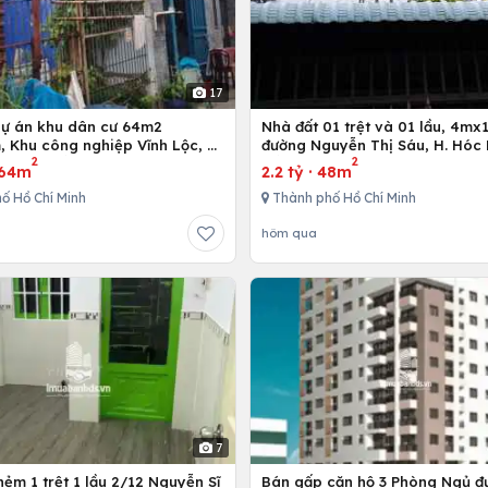
17
dự án khu dân cư 64m2
Nhà đất 01 trệt và 01 lầu, 4mx12m ở
 Khu công nghiệp Vĩnh Lộc, H.
đường Nguyễn Thị Sáu, H. Hóc 
2
2
h, Tp. Hồ Chí Minh
Hồ Chí Minh
64m
2.2 tỷ
·
48m
ố Hồ Chí Minh
Thành phố Hồ Chí Minh
hôm qua
7
ẻm 1 trệt 1 lầu 2/12 Nguyễn Sĩ
Bán gấp căn hộ 3 Phòng Ngủ đ