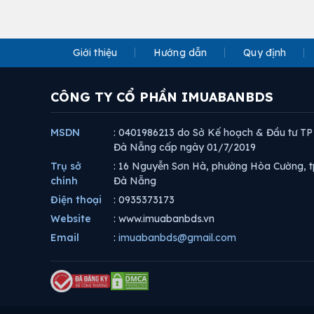
Giới thiệu
Hướng dẫn
Quy định
CÔNG TY CỔ PHẦN IMUABANBDS
MSDN
: 0401986213 do Sở Kế hoạch & Đầu tư TP
Đà Nẵng cấp ngày 01/7/2019
Trụ sở
: 16 Nguyễn Sơn Hà, phường Hòa Cường, t
chính
Đà Nẵng
Điện thoại
: 0935373173
Website
: www.imuabanbds.vn
Email
:
imuabanbds@gmail.com