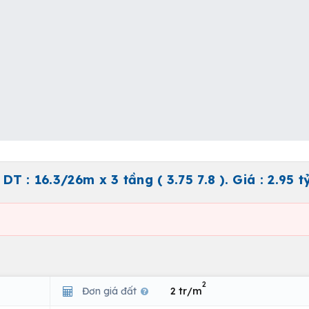
T : 16.3/26m x 3 tầng ( 3.75 7.8 ). Giá : 2.95 t
2
Đơn giá đất
2 tr/m