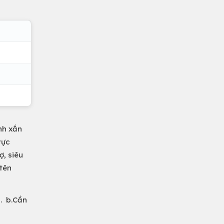
inh xắn
vực
ợ, siêu
tên
. b.Cần