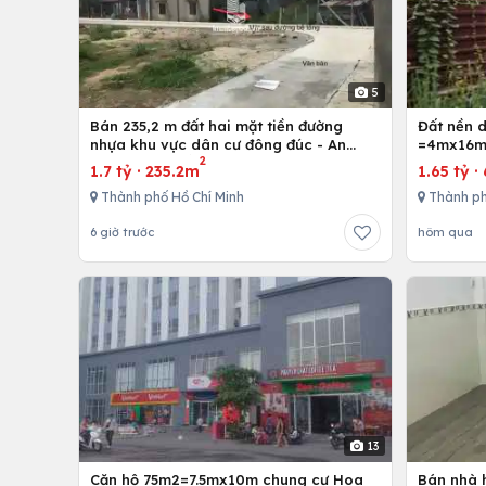
5
Bán 235,2 m đất hai mặt tiền đường
Đất nền 
nhựa khu vực dân cư đông đúc - An
=4mx16m,
2
nhứt-Long Điền - Bà Rịa
Bình Chán
1.7 tỷ
·
235.2m
1.65 tỷ
·
Thành phố Hồ Chí Minh
Thành ph
6 giờ trước
hôm qua
13
Căn hộ 75m2=7.5mx10m chung cư Hoa
Bán nhà h