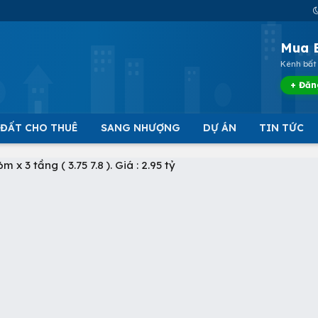
Mua 
Kênh bất 
+ Đăn
 ĐẤT CHO THUÊ
SANG NHƯỢNG
DỰ ÁN
TIN TỨC