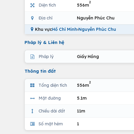
2
Diện tích
556m
Địa chỉ
Nguyễn Phúc Chu
Khu vực
Hồ Chí Minh
›
Nguyễn Phúc Chu
Pháp lý & Liên hệ
Pháp lý
Giấy Hồng
Thông tin đất
2
Tổng diện tích
556m
Mặt đường
5.1m
Chiều dài đất
11m
Số mặt hẻm
1