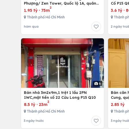
Phượng/ Zen Tower, Quốc lộ 1A, quân
Cố P15 Q
2
12,Tp. Hồ Chí Minh, Việt Nam
1.95 tỷ
·
75m
3.6 tỷ
·
Thành phố Hồ Chí Minh
Thành ph
hôm qua
2 ngày trư
6
Bán nhà 3m2x9m,1 trệt 1 lầu 2PN
Bán căn h
1WC,mặt tiền số 22 Cửu Long P15 Q10
Cung, qu
2
8.5 tỷ
·
23m
2.85 tỷ
Thành phố Hồ Chí Minh
Thành ph
3 ngày trước
3 ngày trư