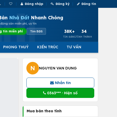
Đăng nhập
Đăng ký
Đăng tin
Bán
Nhà Đất
Nhanh Chóng
động sản miễn phí, uy tín
38K+
34
g tin miễn phí
Tìm BĐS
TIN ĐĂNG
TỈNH THÀNH
PHONG THUỶ
KIẾN TRÚC
TƯ VẤN
N
NGUYEN VAN DUNG
Nhắn tin
0363*** · Hiện số
Mua bán theo tỉnh