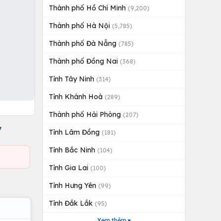
Thành phố Hồ Chí Minh
(9,200)
Thành phố Hà Nội
(5,785)
Thành phố Đà Nẵng
(785)
Thành phố Đồng Nai
(368)
Tỉnh Tây Ninh
(314)
Tỉnh Khánh Hoà
(289)
Thành phố Hải Phòng
(207)
ỷ
Tỉnh Lâm Đồng
(181)
Tỉnh Bắc Ninh
(104)
Tỉnh Gia Lai
(100)
Tỉnh Hưng Yên
(99)
Tỉnh Đắk Lắk
(95)
Xem thêm ▾