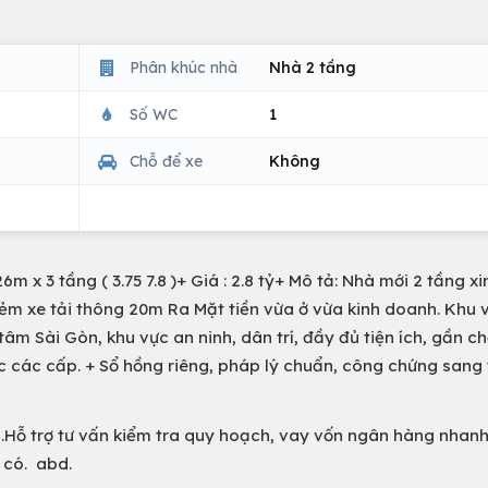
Phân khúc nhà
Nhà 2 tầng
Số WC
1
Chỗ để xe
Không
m x 3 tầng ( 3.75 7.8 )+ Giá : 2.8 tỷ+ Mô tả: Nhà mới 2 tầng x
m xe tải thông 20m Ra Mặt tiền vừa ở vừa kinh doanh. Khu 
âm Sài Gòn, khu vực an ninh, dân trí, đầy đủ tiện ích, gần ch
c các cấp. + Sổ hồng riêng, pháp lý chuẩn, công chứng sang 
Hỗ trợ tư vấn kiểm tra quy hoạch, vay vốn ngân hàng nhanh
 có. abd.