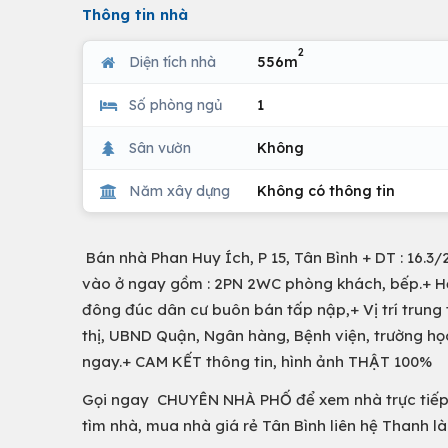
Thông tin nhà
2
Diện tích nhà
556m
Số phòng ngủ
1
Sân vườn
Không
Năm xây dựng
Không có thông tin
Bán nhà Phan Huy Ích, P 15, Tân Bình + DT : 16.3/26
vào ở ngay gồm : 2PN 2WC phòng khách, bếp.+ Hẻ
đông đúc dân cư buôn bán tấp nập,+ Vị trí trung t
thị, UBND Quận, Ngân hàng, Bệnh viện, trường họ
ngay.+ CAM KẾT thông tin, hình ảnh THẬT 100%
Gọi ngay CHUYÊN NHÀ PHỐ để xem nhà trực tiếp.
tìm nhà, mua nhà giá rẻ Tân Bình liên hệ Thanh là