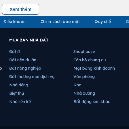
Xem thêm
Điều khoản
Chính sách bảo mật
Quy chế
G
MUA BÁN NHÀ ĐẤT
Đất ở
Shophouse
Đất nền dự án
Căn hộ chung cư
p
Đất nông nghiệp
Mặt bằng kinh doanh
Đất thương mại dịch vụ
Văn phòng
Nhà riêng
Kho
Biệt thự
Nhà xưởng
Nhà liền kề
Bất động sản khác