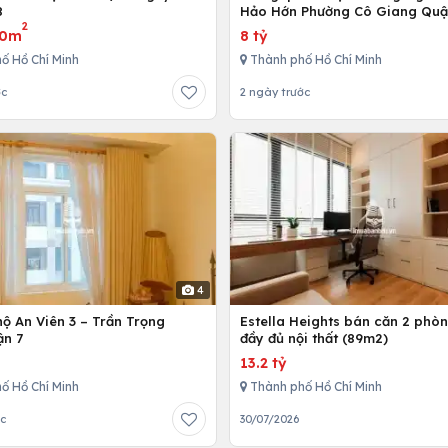
8
Hảo Hớn Phường Cô Giang Quậ
2
80m
8 tỷ
ố Hồ Chí Minh
Thành phố Hồ Chí Minh
ớc
2 ngày trước
4
ộ An Viên 3 – Trần Trọng
Estella Heights bán căn 2 phò
ận 7
đầy đủ nội thất (89m2)
13.2 tỷ
ố Hồ Chí Minh
Thành phố Hồ Chí Minh
ớc
30/07/2026