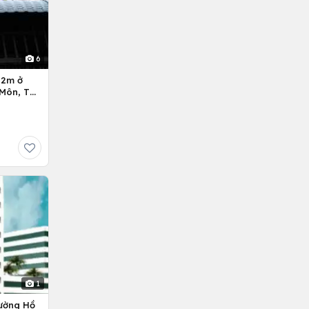
6
Môn, Tp.
1
ường Hồ