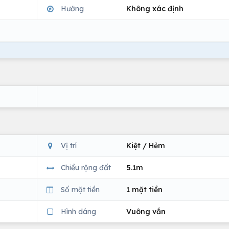
Hướng
Không xác định
Vị trí
Kiệt / Hẻm
Chiều rộng đất
5.1m
Số mặt tiền
1 mặt tiền
Hình dáng
Vuông vắn