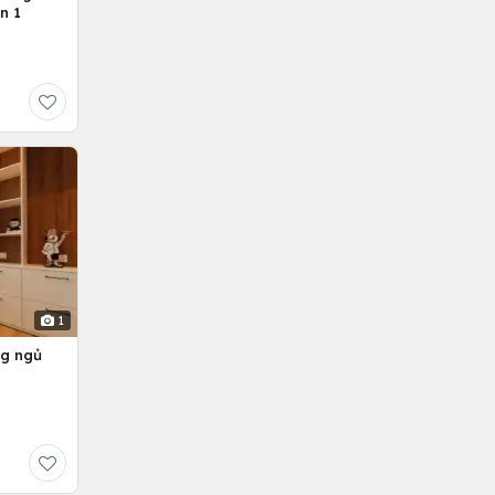
n 1
1
ng ngủ