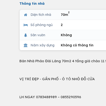
Thông tin nhà
2
Diện tích nhà
70m
Số phòng ngủ
2
Sân vườn
Không
Năm xây dựng
Không có thông tin
Bán Nhà Pháo Đài Láng 70m2 4 tầng giá chào 11 
VỊ TRÍ ĐẸP - GẦN PHỐ - Ô TÔ NHỎ ĐỖ CỬA
LH NGAY 0783488989 – 0855290596