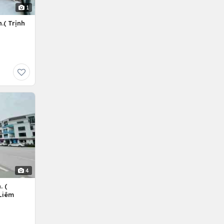
1
.( Trịnh
4
. (
Liêm