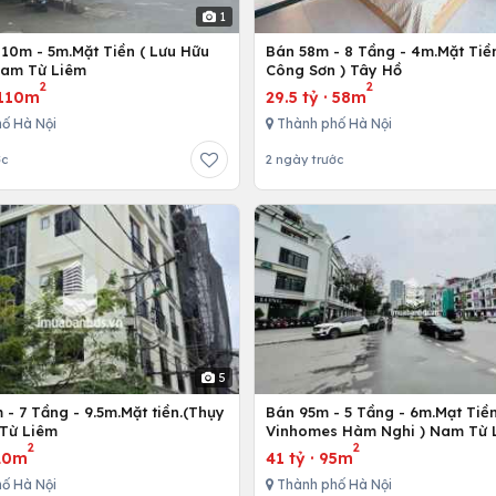
1
110m - 5m.Mặt Tiền ( Lưu Hữu
Bán 58m - 8 Tầng - 4m.Mặt Tiền
Nam Từ Liêm
Công Sơn ) Tây Hồ
2
2
110m
29.5 tỷ
·
58m
ố Hà Nội
Thành phố Hà Nội
ớc
2 ngày trước
5
- 7 Tầng - 9.5m.Mặt tiền.(Thụy
Bán 95m - 5 Tầng - 6m.Mạt Tiền
 Từ Liêm
Vinhomes Hàm Nghi ) Nam Từ 
2
2
20m
41 tỷ
·
95m
ố Hà Nội
Thành phố Hà Nội