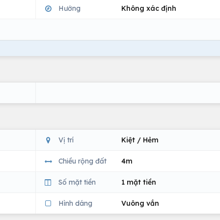
Hướng
Không xác định
Vị trí
Kiệt / Hẻm
Chiều rộng đất
4m
Số mặt tiền
1 mặt tiền
Hình dáng
Vuông vắn