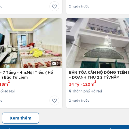
ớc
2 ngày trước
5
 7 Tầng - 4m.Mặt Tiền. ( Hồ
BÁN TÒA CĂN HỘ DÒNG TIỀN 
 ) Bắc Từ Liêm
- DOANH THU 2.2 TỶ/NĂM.
2
2
48m
34 tỷ
·
120m
ố Hà Nội
Thành phố Hà Nội
ớc
2 ngày trước
Xem thêm