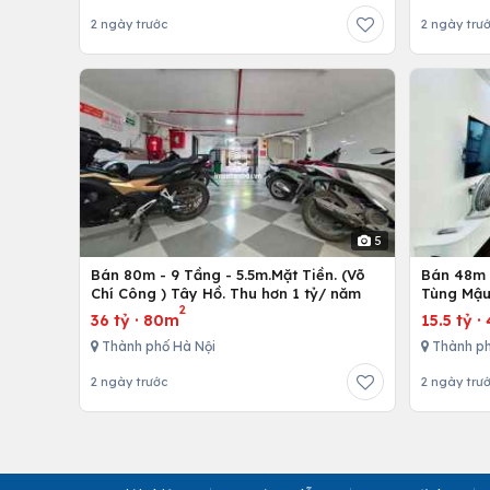
2 ngày trước
2 ngày trư
5
Bán 80m - 9 Tầng - 5.5m.Mặt Tiền. (Võ
Bán 48m -
Chí Công ) Tây Hồ. Thu hơn 1 tỷ/ năm
Tùng Mậu
2
36 tỷ
·
80m
15.5 tỷ
·
Thành phố Hà Nội
Thành ph
2 ngày trước
2 ngày trư