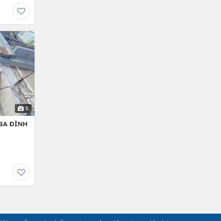
5
BA ĐÌNH