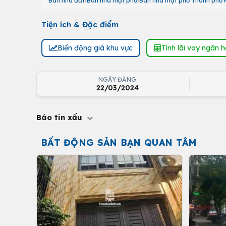
Bán nhà đất
Bán nhà mặt phố
Bán nhà mặt phố Thành phố 
Tiện ích & Đặc điểm
Biến động giá khu vực
Tính lãi vay ngân 
NGÀY ĐĂNG
22/03/2024
Báo tin xấu
BẤT ĐỘNG SẢN BẠN QUAN TÂM