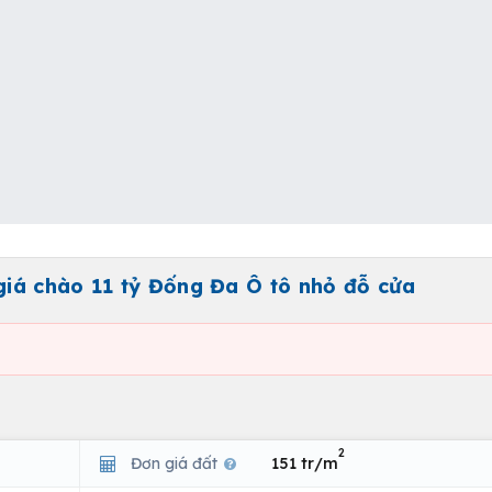
iá chào 11 tỷ Đống Đa Ô tô nhỏ đỗ cửa
2
Đơn giá đất
151 tr/m