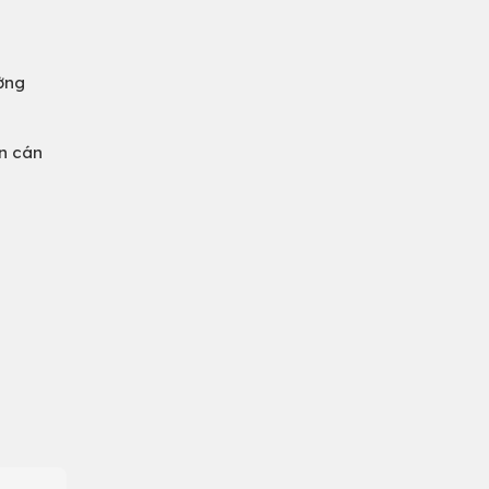
ường
àn cán