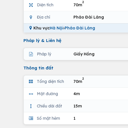
2
Diện tích
70m
Địa chỉ
Pháo Đài Láng
Khu vực
Hà Nội
›
Pháo Đài Láng
Pháp lý & Liên hệ
Pháp lý
Giấy Hồng
Thông tin đất
2
Tổng diện tích
70m
Mặt đường
4m
Chiều dài đất
15m
Số mặt hẻm
1