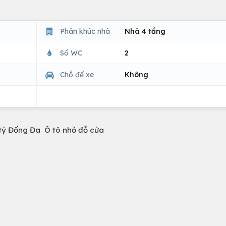
Phân khúc nhà
Nhà 4 tầng
Số WC
2
Chỗ để xe
Không
tỷ Đống Đa Ô tô nhỏ đỗ cửa