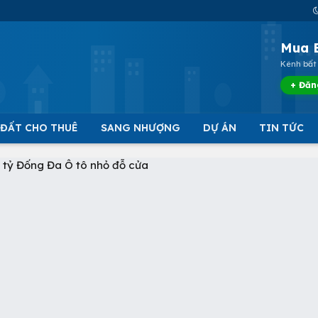
Mua 
Kênh bất 
+ Đăn
 ĐẤT CHO THUÊ
SANG NHƯỢNG
DỰ ÁN
TIN TỨC