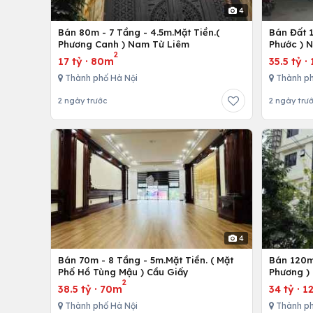
4
Bán 80m - 7 Tầng - 4.5m.Mặt Tiền.(
Bán Đất 
Phương Canh ) Nam Từ Liêm
Phước ) 
2
17 tỷ
·
80m
35.5 tỷ
·
Thành phố Hà Nội
Thành ph
2 ngày trước
2 ngày trư
4
Bán 70m - 8 Tầng - 5m.Mặt Tiền. ( Mặt
Bán 120m 
Phố Hồ Tùng Mậu ) Cầu Giấy
Phương )
2
38.5 tỷ
·
70m
34 tỷ
·
1
Thành phố Hà Nội
Thành ph