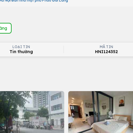
Hà Nội
Bán nhà mặt phố Pháo Đài Láng
hàng
LOẠI TIN
MÃ TIN
Tin thường
HNI124352