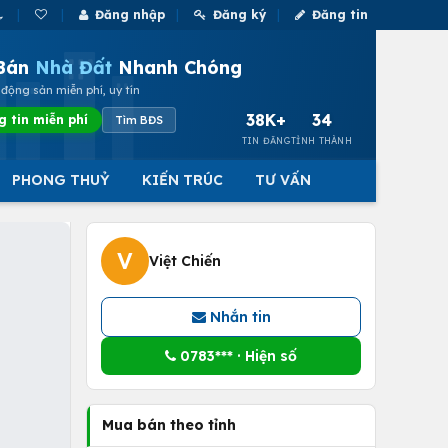
Đăng nhập
Đăng ký
Đăng tin
Bán
Nhà Đất
Nhanh Chóng
động sản miễn phí, uy tín
38K+
34
g tin miễn phí
Tìm BĐS
TIN ĐĂNG
TỈNH THÀNH
PHONG THUỶ
KIẾN TRÚC
TƯ VẤN
V
Việt Chiến
Nhắn tin
0783*** · Hiện số
Mua bán theo tỉnh