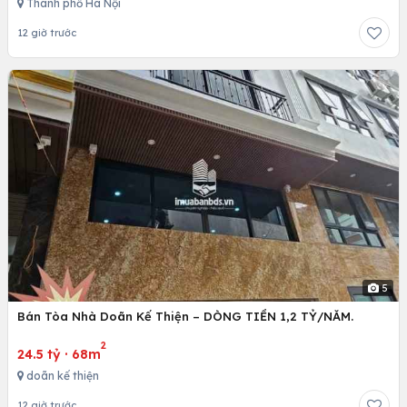
Thành phố Hà Nội
12 giờ trước
5
Bán Tòa Nhà Doãn Kế Thiện – DÒNG TIỀN 1,2 TỶ/NĂM.
2
24.5 tỷ
·
68m
doãn kế thiện
12 giờ trước