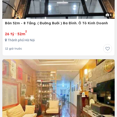
4
Bán 52m - 8 Tầng. ( Đường Bưởi ) Ba Đình. Ô Tô Kinh Doanh
2
26 tỷ
·
52m
Thành phố Hà Nội
12 giờ trước