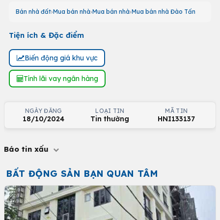
Bán nhà đất
Mua bán nhà
Mua bán nhà
Mua bán nhà Đào Tấn
Tiện ích & Đặc điểm
Biến động giá khu vực
Tính lãi vay ngân hàng
NGÀY ĐĂNG
LOẠI TIN
MÃ TIN
18/10/2024
Tin thường
HNI133137
Báo tin xấu
BẤT ĐỘNG SẢN BẠN QUAN TÂM