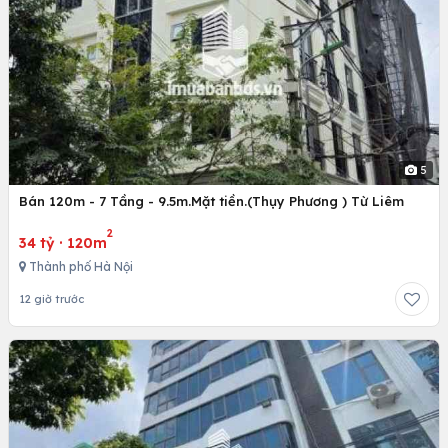
5
Bán 120m - 7 Tầng - 9.5m.Mặt tiền.(Thụy Phương ) Từ Liêm
2
34 tỷ
·
120m
Thành phố Hà Nội
12 giờ trước