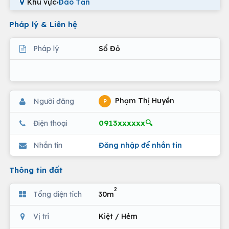
Khu vực
›
Đào Tấn
Pháp lý & Liên hệ
Pháp lý
Sổ Đỏ
Phạm Thị Huyền
Người đăng
P
0913xxxxxx🔍
Điện thoại
Nhắn tin
Đăng nhập để nhắn tin
Thông tin đất
2
Tổng diện tích
30m
Vị trí
Kiệt / Hẻm