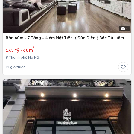
4
Bán 60m - 7 Tầng - 4.6m.Mặt Tiền. ( Đức Diễn ) Bắc Từ Liêm
2
17.5 tỷ
·
60m
Thành phố Hà Nội
12 giờ trước