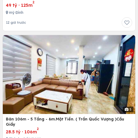
2
49 tỷ
·
125m
mỹ Đình
12 giờ trước
5
Bán 106m - 5 Tầng - 6m.Mặt Tiền. ( Trần Quốc Vượng )Cầu
Giấy
2
28.5 tỷ
·
106m