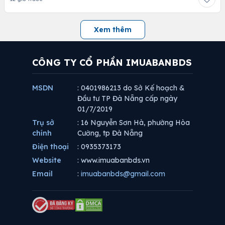
Xem thêm
CÔNG TY CỔ PHẦN IMUABANBDS
MSDN
: 0401986213 do Sở Kế hoạch &
Đầu tư TP Đà Nẵng cấp ngày
01/7/2019
Trụ sở
: 16 Nguyễn Sơn Hà, phường Hòa
chính
Cường, tp Đà Nẵng
Điện thoại
: 0935373173
Website
: www.imuabanbds.vn
Email
:
imuabanbds@gmail.com