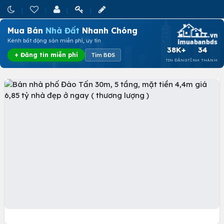
Mua Bán
Nhà Đất
Nhanh Chóng
Kênh bất động sản miễn phí, uy tín
38K+
34
+ Đăng tin miễn phí
Tìm BĐS
TIN ĐĂNG
TỈNH THÀNH