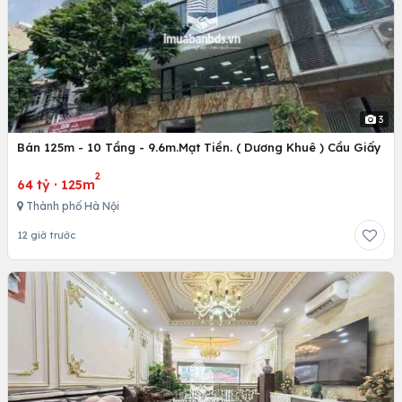
3
Bán 125m - 10 Tầng - 9.6m.Mạt Tiền. ( Dương Khuê ) Cầu Giấy
2
64 tỷ
·
125m
Thành phố Hà Nội
12 giờ trước