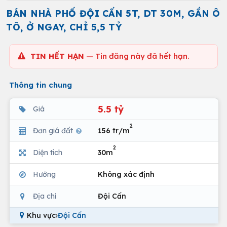
BÁN NHÀ PHỐ ĐỘI CẤN 5T, DT 30M, GẦN Ô
TÔ, Ở NGAY, CHỈ 5,5 TỶ
TIN HẾT HẠN
— Tin đăng này đã hết hạn.
Thông tin chung
5.5 tỷ
Giá
2
Đơn giá đất
156 tr/m
2
Diện tích
30m
Hướng
Không xác định
Địa chỉ
Đội Cấn
Khu vực
›
Đội Cấn