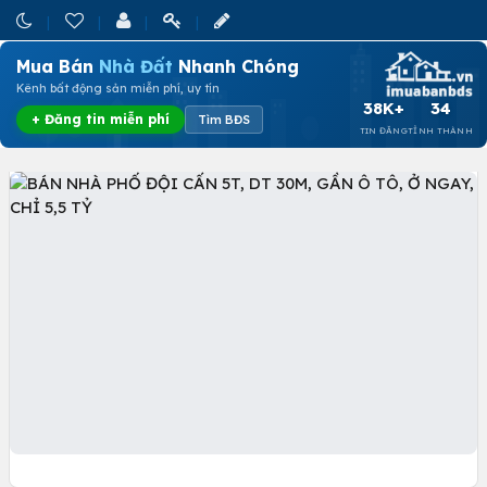
Mua Bán
Nhà Đất
Nhanh Chóng
Kênh bất động sản miễn phí, uy tín
38K+
34
+ Đăng tin miễn phí
Tìm BĐS
TIN ĐĂNG
TỈNH THÀNH