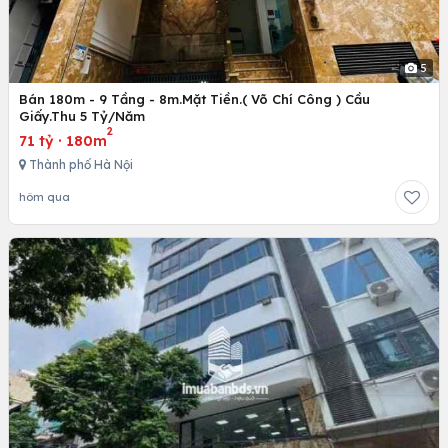
5
Bán 180m - 9 Tầng - 8m.Mặt Tiền.( Võ Chí Công ) Cầu
Giấy.Thu 5 Tỷ/Năm
2
71 tỷ
·
180m
Thành phố Hà Nội
hôm qua