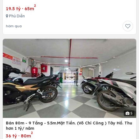
2
19.5 tỷ
·
65m
Phú Diễn
hôm qua
5
Bán 80m - 9 Tầng - 5.5m.Mặt Tiền. (Võ Chí Công ) Tây Hồ. Thu
hơn 1 tỷ/ năm
2
36 tỷ
·
80m