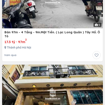
5
Bán 97m - 4 Tầng - 9m.Mặt Tiền. ( Lạc Long Quân ) Tây Hồ. Ô
Tô
2
17.3 tỷ
·
97m
Thành phố Hà Nội
hôm qua