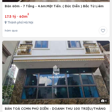
Bán 60m - 7 Tầng - 4.6m.Mặt Tiền. ( Đức Diễn ) Bắc Từ Liêm
2
17.5 tỷ
·
60m
Thành phố Hà Nội
hôm qua
4
BÁN TOÀ CCMN PHÚ DIỄN - DOANH THU 100 TRIỆU/THÁNG