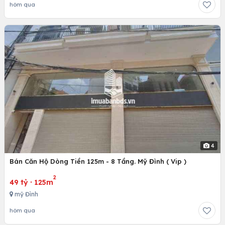
hôm qua
4
Bán Căn Hộ Dòng Tiền 125m - 8 Tầng. Mỹ Đình ( Vip )
2
49 tỷ
·
125m
mỹ Đình
hôm qua