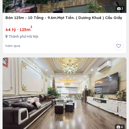
3
Bán 125m - 10 Tầng - 9.6m.Mạt Tiền. ( Dương Khuê ) Cầu Giấy
2
64 tỷ
·
125m
Thành phố Hà Nội
hôm qua
4