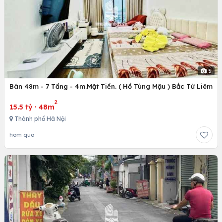
5
Bán 48m - 7 Tầng - 4m.Mặt Tiền. ( Hồ Tùng Mậu ) Bắc Từ Liêm
2
15.5 tỷ
·
48m
Thành phố Hà Nội
hôm qua