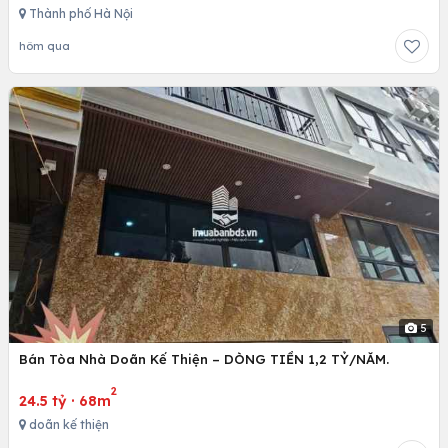
Thành phố Hà Nội
hôm qua
5
Bán Tòa Nhà Doãn Kế Thiện – DÒNG TIỀN 1,2 TỶ/NĂM.
2
24.5 tỷ
·
68m
doãn kế thiện