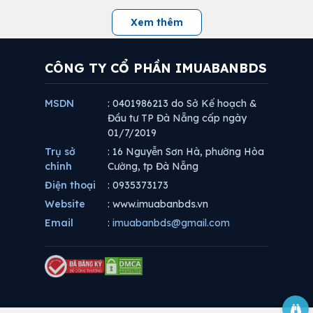
Xem thêm
CÔNG TY CỔ PHẦN IMUABANBDS
MSDN
: 0401986213 do Sở Kế hoạch &
Đầu tư TP Đà Nẵng cấp ngày
01/7/2019
Trụ sở
: 16 Nguyễn Sơn Hà, phường Hòa
chính
Cường, tp Đà Nẵng
Điện thoại
: 0935373173
Website
: www.imuabanbds.vn
Email
:
imuabanbds@gmail.com