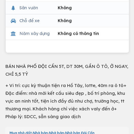
Sân vườn
Không
Chỗ để xe
Không
Năm xây dựng
Không có thông tin
BÁN NHÀ PHỐ ĐỘI CẤN 5T, DT 30M, GẦN Ô TÔ, Ở NGAY,
CHỈ 5,5 TỶ
+ Vi trí: cực kỳ thuận tiện ra Hồ Tây, lotte, 40m ra ô tô+
Đặc điểm: nhà mới kết cấu siêu đẹp , bố trí phòng, khu
vực an ninh tốt, tiện ích đầy đủ như chợ, trường học, tt
thương mại. Khách hàng chỉ việc xách valy đến ở+
Pháp lý: SDCC, sẵn sàng giao dịch
Mua nhà đất
Nhà bán
Nhà bán
Nhà bán Đội Cấn