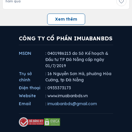
hôm qua
Xem thêm
CÔNG TY CỔ PHẦN IMUABANBDS
MSDN
: 0401986213 do Sở Kế hoạch &
Đầu tư TP Đà Nẵng cấp ngày
01/7/2019
Trụ sở
: 16 Nguyễn Sơn Hà, phường Hòa
chính
Cường, tp Đà Nẵng
Điện thoại
: 0935373173
Website
: www.imuabanbds.vn
Email
:
imuabanbds@gmail.com