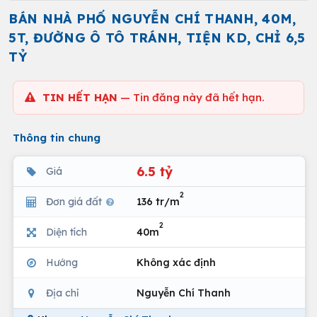
BÁN NHÀ PHỐ NGUYỄN CHÍ THANH, 40M,
5T, ĐƯỜNG Ô TÔ TRÁNH, TIỆN KD, CHỈ 6,5
TỶ
TIN HẾT HẠN
— Tin đăng này đã hết hạn.
Thông tin chung
6.5 tỷ
Giá
2
Đơn giá đất
136 tr/m
2
Diện tích
40m
Hướng
Không xác định
Địa chỉ
Nguyễn Chí Thanh