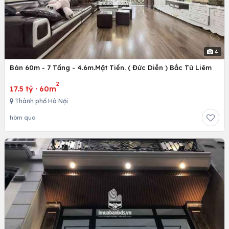
4
Bán 60m - 7 Tầng - 4.6m.Mặt Tiền. ( Đức Diễn ) Bắc Từ Liêm
2
17.5 tỷ
·
60m
Thành phố Hà Nội
hôm qua