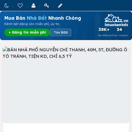
Mua Bán
Nhà Đất
Nhanh Chóng
Kênh bất động sản miễn phí, uy tín
38K+
34
+ Đăng tin miễn phí
Tìm BĐS
TIN ĐĂNG
TỈNH THÀNH