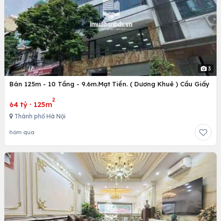
3
Bán 125m - 10 Tầng - 9.6m.Mạt Tiền. ( Dương Khuê ) Cầu Giấy
2
64 tỷ
·
125m
Thành phố Hà Nội
hôm qua