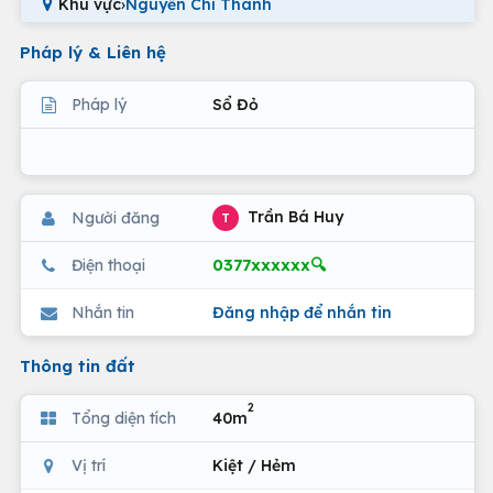
Khu vực
›
Nguyễn Chí Thanh
Pháp lý & Liên hệ
Pháp lý
Sổ Đỏ
Trần Bá Huy
Người đăng
T
0377xxxxxx🔍
Điện thoại
Nhắn tin
Đăng nhập để nhắn tin
Thông tin đất
2
Tổng diện tích
40m
Vị trí
Kiệt / Hẻm