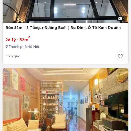
4
Bán 52m - 8 Tầng. ( Đường Bưởi ) Ba Đình. Ô Tô Kinh Doanh
2
26 tỷ
·
52m
Thành phố Hà Nội
hôm qua