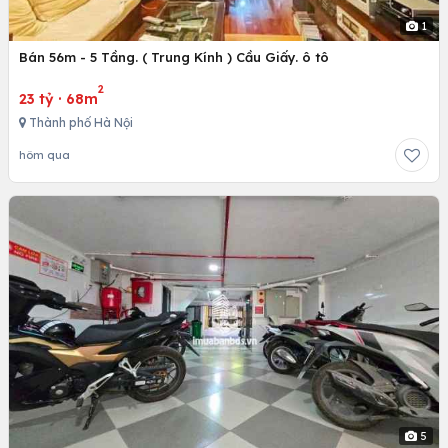
1
Bán 56m - 5 Tầng. ( Trung Kính ) Cầu Giấy. ô tô
2
23 tỷ
·
68m
Thành phố Hà Nội
hôm qua
5