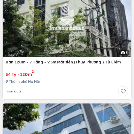
5
Bán 120m - 7 Tầng - 9.5m.Mặt tiền.(Thụy Phương ) Từ Liêm
2
34 tỷ
·
120m
Thành phố Hà Nội
hôm qua