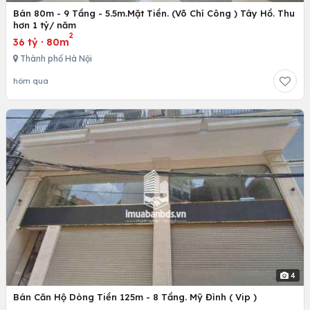
Bán 80m - 9 Tầng - 5.5m.Mặt Tiền. (Võ Chí Công ) Tây Hồ. Thu
hơn 1 tỷ/ năm
2
36 tỷ
·
80m
Thành phố Hà Nội
hôm qua
4
Bán Căn Hộ Dòng Tiền 125m - 8 Tầng. Mỹ Đình ( Vip )