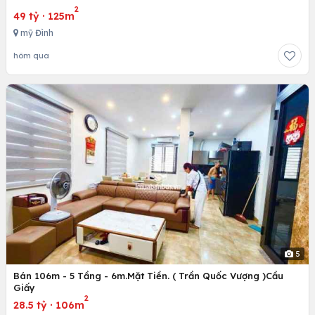
2
49 tỷ
·
125m
mỹ Đình
hôm qua
5
Bán 106m - 5 Tầng - 6m.Mặt Tiền. ( Trần Quốc Vượng )Cầu
Giấy
2
28.5 tỷ
·
106m