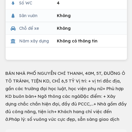
Số WC
4
Sân vườn
Không
Chỗ để xe
Không
Năm xây dựng
Không có thông tin
BÁN NHÀ PHỐ NGUYỄN CHÍ THANH, 40M, 5T, ĐƯỜNG Ô
TÔ TRÁNH, TIỆN KD, CHỈ 6,5 TỶ Vị trí: + vị trí đắc địa,
gần các trường đại học luật, học viện phụ nữ+ Phù hợp
KD buôn bán+ Ngõ thông các ngảĐặc điểm: + Xây
dựng chắc chắn hiện đại, đầy đủ PCCC,…+ Nhà gồm đầy
đủ công năng, tiện ích+ Khách hang chỉ việc đến
ở.Pháp lý: sổ vuông vức cực đẹp, sẵn sàng giao dịch