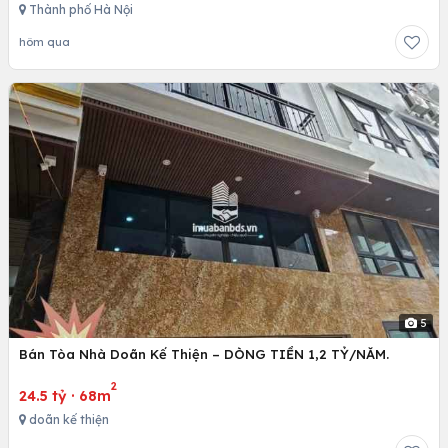
Thành phố Hà Nội
hôm qua
5
Bán Tòa Nhà Doãn Kế Thiện – DÒNG TIỀN 1,2 TỶ/NĂM.
2
24.5 tỷ
·
68m
doãn kế thiện