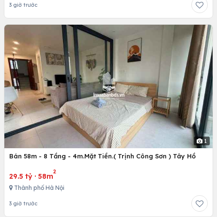
3 giờ trước
1
Bán 58m - 8 Tầng - 4m.Mặt Tiền.( Trịnh Công Sơn ) Tây Hồ
2
29.5 tỷ
·
58m
Thành phố Hà Nội
3 giờ trước