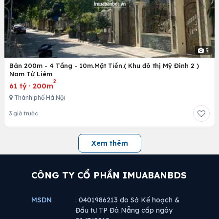
5
Bán 200m - 4 Tầng - 10m.Mặt Tiền.( Khu đô thị Mỹ Đình 2 )
Nam Từ Liêm
2
61 tỷ
·
200m
Thành phố Hà Nội
3 giờ trước
Xem thêm
CÔNG TY CỔ PHẦN IMUABANBDS
MSDN
: 0401986213 do Sở Kế hoạch &
Đầu tư TP Đà Nẵng cấp ngày