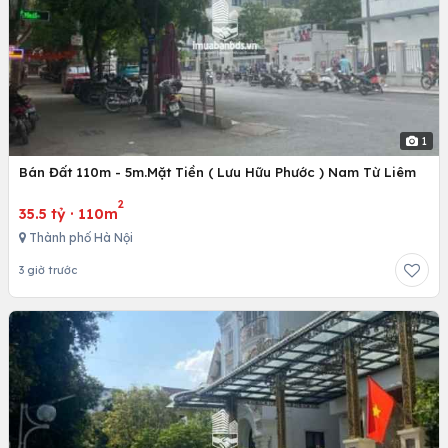
1
Bán Đất 110m - 5m.Mặt Tiền ( Lưu Hữu Phước ) Nam Từ Liêm
2
35.5 tỷ
·
110m
Thành phố Hà Nội
3 giờ trước