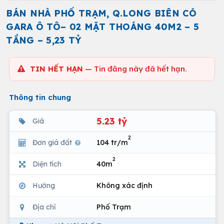
BÁN NHÀ PHỐ TRẠM, Q.LONG BIÊN CÓ
GARA Ô TÔ– 02 MẶT THOÁNG 40M2 – 5
TẦNG – 5,23 TỶ
TIN HẾT HẠN
— Tin đăng này đã hết hạn.
Thông tin chung
5.23 tỷ
Giá
2
Đơn giá đất
104 tr/m
2
Diện tích
40m
Hướng
Không xác định
Địa chỉ
Phố Trạm