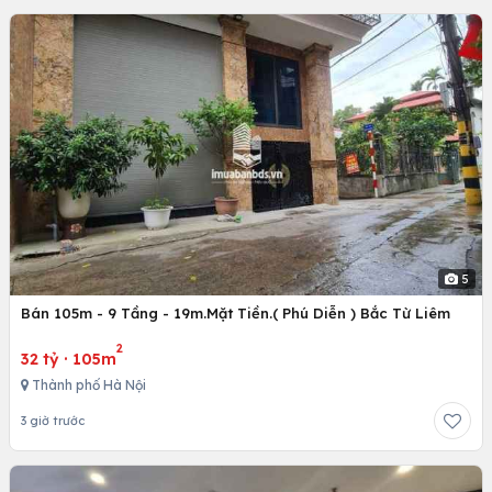
5
Bán 105m - 9 Tầng - 19m.Mặt Tiền.( Phú Diễn ) Bắc Từ Liêm
2
32 tỷ
·
105m
Thành phố Hà Nội
3 giờ trước