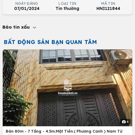
NGÀY ĐĂNG
LOẠI TIN
MÃ TIN
07/01/2024
Tin thường
HNI121844
Báo tin xấu
BẤT ĐỘNG SẢN BẠN QUAN TÂM
4
Bán 80m - 7 Tầng - 4.5m.Mặt Tiền.( Phương Canh ) Nam Từ