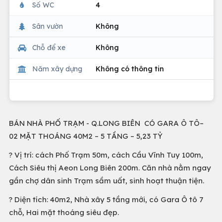
Số WC
4
Sân vườn
Không
Chỗ để xe
Không
Năm xây dựng
Không có thông tin
BÁN NHÀ PHỐ TRẠM - Q.LONG BIÊN CÓ GARA Ô TÔ–
02 MẶT THOÁNG 40M2 – 5 TẦNG – 5,23 TỶ
? Vị trí: cách Phố Trạm 50m, cách Cầu Vĩnh Tuy 100m,
Cách Siêu thị Aeon Long Biên 200m. Căn nhà nằm ngay
gần chợ dân sinh Trạm sầm uất, sinh hoạt thuận tiện.
? Diện tích: 40m2, Nhà xây 5 tầng mới, có Gara Ô tô 7
chỗ, Hai mặt thoáng siêu đẹp.