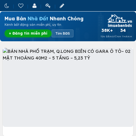
Mua Bán
Nhà Đất
Nhanh Chóng
Kênh bất động sản miễn phí, uy tín
38K+
34
+ Đăng tin miễn phí
Tìm BĐS
TIN ĐĂNG
TỈNH THÀNH