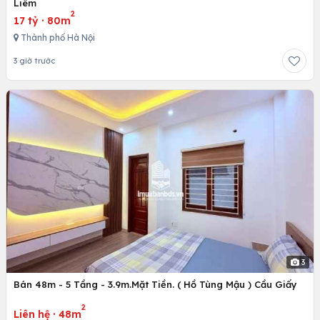
Liêm
2
17 tỷ
·
80m
Thành phố Hà Nội
3 giờ trước
3
Bán 48m - 5 Tầng - 3.9m.Mặt Tiền. ( Hồ Tùng Mậu ) Cầu Giấy
2
Liên hệ
·
48m