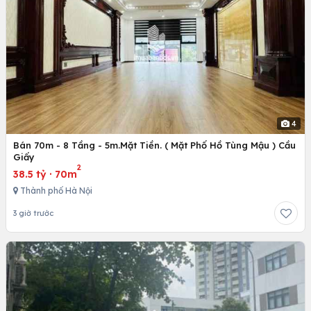
4
Bán 70m - 8 Tầng - 5m.Mặt Tiền. ( Mặt Phố Hồ Tùng Mậu ) Cầu
Giấy
2
38.5 tỷ
·
70m
Thành phố Hà Nội
3 giờ trước