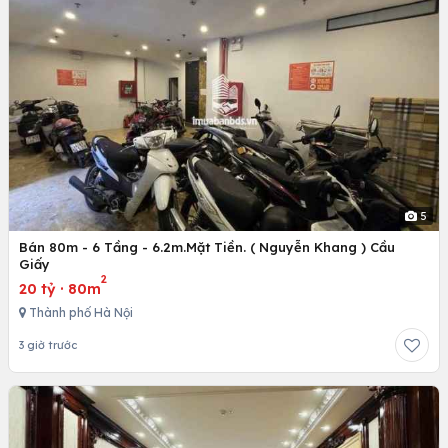
5
Bán 80m - 6 Tầng - 6.2m.Mặt Tiền. ( Nguyễn Khang ) Cầu
Giấy
2
20 tỷ
·
80m
Thành phố Hà Nội
3 giờ trước