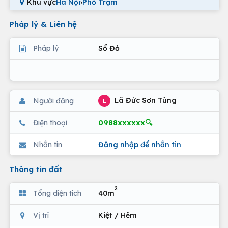
Khu vực
Hà Nội
›
Phố Trạm
Pháp lý & Liên hệ
Pháp lý
Sổ Đỏ
Lã Đức Sơn Tùng
Người đăng
L
0988xxxxxx🔍
Điện thoại
Nhắn tin
Đăng nhập để nhắn tin
Thông tin đất
2
Tổng diện tích
40m
Vị trí
Kiệt / Hẻm