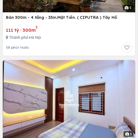
5
Bán 300m - 4 tầng - 33m.Mặt Tiền. ( CIPUTRA ) Tây Hồ
2
111 tỷ
·
300m
Thành phố Hà Nội
58 phút trước
3