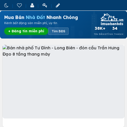
Mua Bán
Nhà Đất
Nhanh Chóng
Kênh bất động sản miễn phí, uy tín
38K+
34
+ Đăng tin miễn phí
Tìm BĐS
TIN ĐĂNG
TỈNH THÀNH