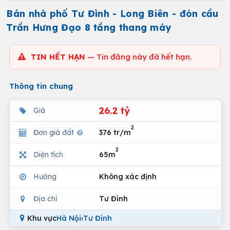
Bán nhà phố Tư Đình - Long Biên - đón cầu
Trần Hưng Đạo 8 tầng thang máy
TIN HẾT HẠN
— Tin đăng này đã hết hạn.
Thông tin chung
26.2 tỷ
Giá
2
Đơn giá đất
376 tr/m
2
Diện tích
65m
Hướng
Không xác định
Địa chỉ
Tư Đình
Khu vực
Hà Nội
›
Tư Đình