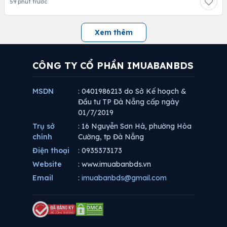
59 phút trước
Xem thêm
CÔNG TY CỔ PHẦN IMUABANBDS
MSDN
: 0401986213 do Sở Kế hoạch &
Đầu tư TP Đà Nẵng cấp ngày
01/7/2019
Trụ sở
: 16 Nguyễn Sơn Hà, phường Hòa
chính
Cường, tp Đà Nẵng
Điện thoại
: 0935373173
Website
: www.imuabanbds.vn
Email
:
imuabanbds@gmail.com