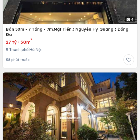
4
Bán 50m - 7 Tầng - 7m.Mặt Tiền.( Nguyễn Hy Quang ) Đống
Đa
2
27 tỷ
·
50m
Thành phố Hà Nội
58 phút trước