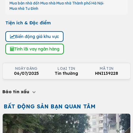
Mua bán nhà đất
Mua nhà
Mua nhà Thành phố Hà Nội
Mua nhà Tư Đình
Tiện ích & Đặc điểm
Biến động giá khu vực
Tính lãi vay ngân hàng
NGÀY ĐĂNG
LOẠI TIN
MÃ TIN
06/07/2025
Tin thường
HNI139228
Báo tin xấu
BẤT ĐỘNG SẢN BẠN QUAN TÂM