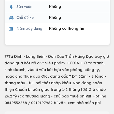
Sân vườn
Không
Chỗ để xe
Không
Năm xây dựng
Không có thông tin
??Tư Đình - Long Biên - Đón Cầu Trần Hưng Đạo bây giờ
đang quá hót rồi ạ.?? Siêu phẩm TƯ ĐÌNH. Ô tô tránh,
kinh doanh, vừa ở vừa kết hợp văn phòng, công ty,
hoặc cho thuê quá OK , đẳng cấp.? DT 62m² - 8 tầng -
thang máy - full nội thất nhập khẩu. Nhà đang hoàn
thiện Chuẩn bị bàn giao trong 1-2 tháng tới? Giá chào
26.2 tỷ (có thương lượng - chủ bao thuế phí)☎ Hotline
0849532268 / 0919197982 tư vấn, xem nhà miễn phí