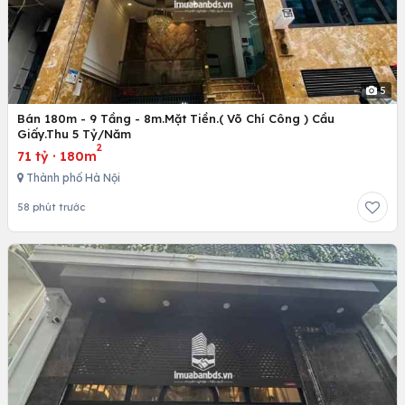
5
Bán 180m - 9 Tầng - 8m.Mặt Tiền.( Võ Chí Công ) Cầu
Giấy.Thu 5 Tỷ/Năm
2
71 tỷ
·
180m
Thành phố Hà Nội
58 phút trước