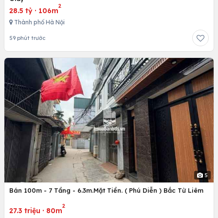
2
28.5 tỷ
·
106m
Thành phố Hà Nội
59 phút trước
5
Bán 100m - 7 Tầng - 6.3m.Mặt Tiền. ( Phú Diễn ) Bắc Từ Liêm
2
27.3 triệu
·
80m