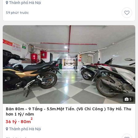
Thành phố Hà Nội
59 phút trước
5
Bán 80m - 9 Tầng - 5.5m.Mặt Tiền. (Võ Chí Công ) Tây Hồ. Thu
hơn 1 tỷ/ năm
2
36 tỷ
·
80m
Thành phố Hà Nội