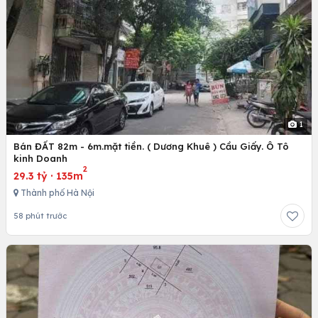
1
Bán ĐẤT 82m - 6m.mặt tiền. ( Dương Khuê ) Cầu Giấy. Ô Tô
kinh Doanh
2
29.3 tỷ
·
135m
Thành phố Hà Nội
58 phút trước