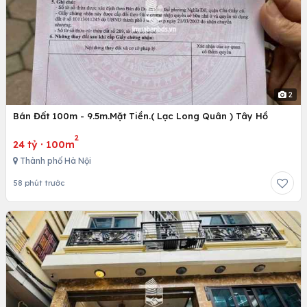
2
Bán Đất 100m - 9.5m.Mặt Tiền.( Lạc Long Quân ) Tây Hồ
2
24 tỷ
·
100m
Thành phố Hà Nội
58 phút trước