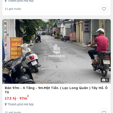
Thành phố Hà Nội
11 giờ trước
5
Bán 97m - 4 Tầng - 9m.Mặt Tiền. ( Lạc Long Quân ) Tây Hồ. Ô
Tô
2
17.3 tỷ
·
97m
Thành phố Hà Nội
11 giờ trước