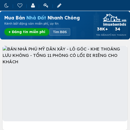
Mua Bán
Nhà Đất
Nhanh Chóng
Kênh bất động sản miễn phí, uy tín
38K+
34
+ Đăng tin miễn phí
Tìm BĐS
TIN ĐĂNG
TỈNH THÀNH