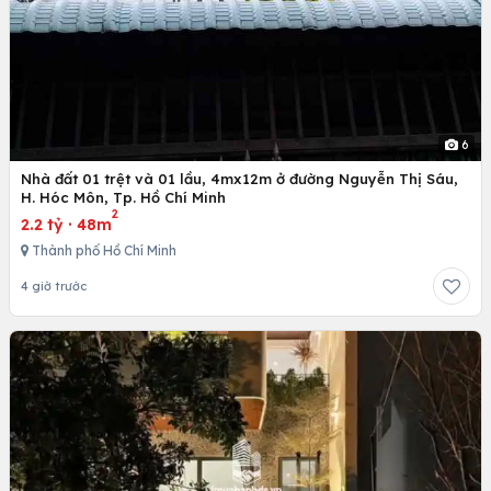
6
Nhà đất 01 trệt và 01 lầu, 4mx12m ở đường Nguyễn Thị Sáu,
H. Hóc Môn, Tp. Hồ Chí Minh
2
2.2 tỷ
·
48m
Thành phố Hồ Chí Minh
4 giờ trước