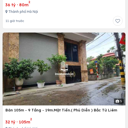
2
36 tỷ
·
80m
Thành phố Hà Nội
11 giờ trước
5
Bán 105m - 9 Tầng - 19m.Mặt Tiền.( Phú Diễn ) Bắc Từ Liêm
2
32 tỷ
·
105m