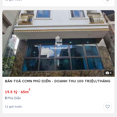
4
BÁN TOÀ CCMN PHÚ DIỄN - DOANH THU 100 TRIỆU/THÁNG
2
19.5 tỷ
·
65m
Phú Diễn
11 giờ trước