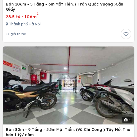
Bán 106m - 5 Tầng - 6m.Mặt Tiền. ( Trần Quốc Vượng )Cầu
Giấy
2
28.5 tỷ
·
106m
Thành phố Hà Nội
11 giờ trước
5
Bán 80m - 9 Tầng - 5.5m.Mặt Tiền. (Võ Chí Công ) Tây Hồ. Thu
hơn 1 tỷ/ năm