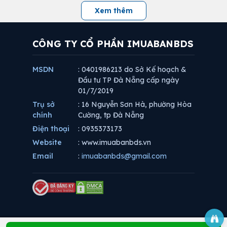
Xem thêm
CÔNG TY CỔ PHẦN IMUABANBDS
MSDN
: 0401986213 do Sở Kế hoạch &
Đầu tư TP Đà Nẵng cấp ngày
01/7/2019
Trụ sở
: 16 Nguyễn Sơn Hà, phường Hòa
chính
Cường, tp Đà Nẵng
Điện thoại
: 0935373173
Website
: www.imuabanbds.vn
Email
:
imuabanbds@gmail.com