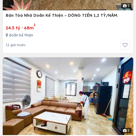
5
Bán Tòa Nhà Doãn Kế Thiện – DÒNG TIỀN 1,2 TỶ/NĂM.
2
24.5 tỷ
·
68m
doãn kế thiện
11 giờ trước
5