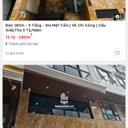
5
Bán 180m - 9 Tầng - 8m.Mặt Tiền.( Võ Chí Công ) Cầu
Giấy.Thu 5 Tỷ/Năm
2
71 tỷ
·
180m
Thành phố Hà Nội
11 giờ trước