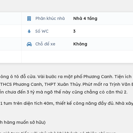
Phân khúc nhà
Nhà 4 tầng
Số WC
3
Chỗ để xe
Không
ông ô tô đỗ cửa. Vài bước ra mặt phố Phương Canh. Tiện ích
 THCS Phương Canh, THPT Xuân Thủy. Phút mốt ra Trịnh Văn 
iền chưa đến 3 tỷ mà ngõ thế này cũng chẳng có căn thứ 2.
 1 tum trên diện tích 40m, thiết kế công năng đầy đủ. Nhà xâ
ch hàng muốn sở hữu)