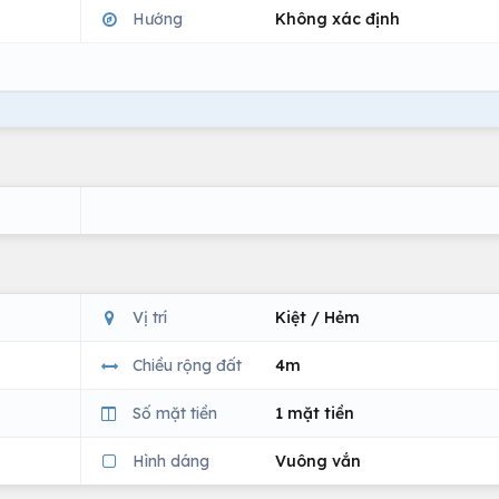
Hướng
Không xác định
Vị trí
Kiệt / Hẻm
Chiều rộng đất
4m
Số mặt tiền
1 mặt tiền
Hình dáng
Vuông vắn