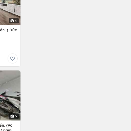
4
ền. ( Đức
5
ền. (Võ
ỷ/ năm