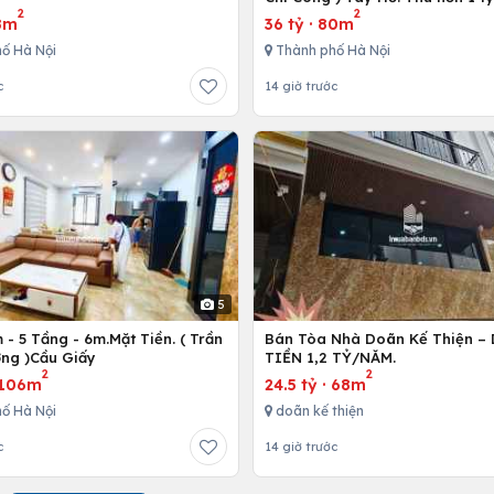
2
2
8m
36 tỷ
·
80m
ố Hà Nội
Thành phố Hà Nội
c
14 giờ trước
5
- 5 Tầng - 6m.Mặt Tiền. ( Trần
Bán Tòa Nhà Doãn Kế Thiện 
ng )Cầu Giấy
TIỀN 1,2 TỶ/NĂM.
2
2
106m
24.5 tỷ
·
68m
ố Hà Nội
doãn kế thiện
c
14 giờ trước