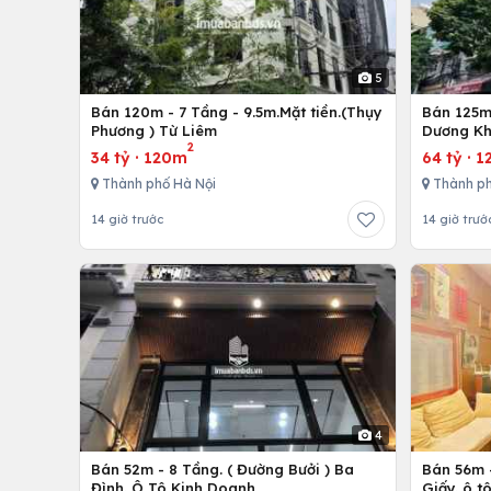
5
Bán 120m - 7 Tầng - 9.5m.Mặt tiền.(Thụy
Bán 125m 
Phương ) Từ Liêm
Dương Kh
2
34 tỷ
·
120m
64 tỷ
·
1
Thành phố Hà Nội
Thành ph
14 giờ trước
14 giờ trướ
4
Bán 52m - 8 Tầng. ( Đường Bưởi ) Ba
Bán 56m -
Đình. Ô Tô Kinh Doanh
Giấy. ô t