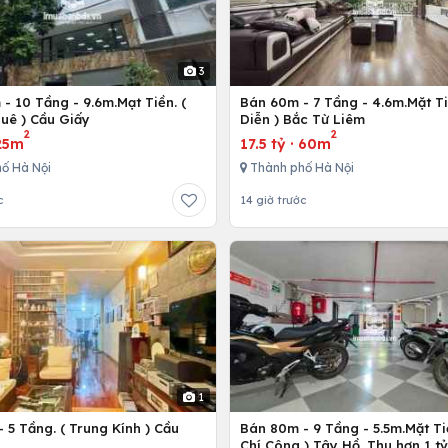
3
- 10 Tầng - 9.6m.Mạt Tiền. (
Bán 60m - 7 Tầng - 4.6m.Mặt Ti
uê ) Cầu Giấy
Diễn ) Bắc Từ Liêm
2
2
25m
17.5 tỷ
·
60m
ố Hà Nội
Thành phố Hà Nội
c
14 giờ trước
1
 5 Tầng. ( Trung Kính ) Cầu
Bán 80m - 9 Tầng - 5.5m.Mặt Ti
ô
Chí Công ) Tây Hồ. Thu hơn 1 t