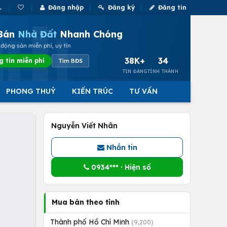
Đăng nhập
Đăng ký
Đăng tin
Bán
Nhà Đất
Nhanh Chóng
động sản miễn phí, uy tín
38K+
34
g tin miễn phí
Tìm BĐS
TIN ĐĂNG
TỈNH THÀNH
PHONG THUỶ
KIẾN TRÚC
TƯ VẤN
Nguyễn Viết Nhân
Nhắn tin
0934*** · Hiện số
Mua bán theo tỉnh
Thành phố Hồ Chí Minh
(9,200)