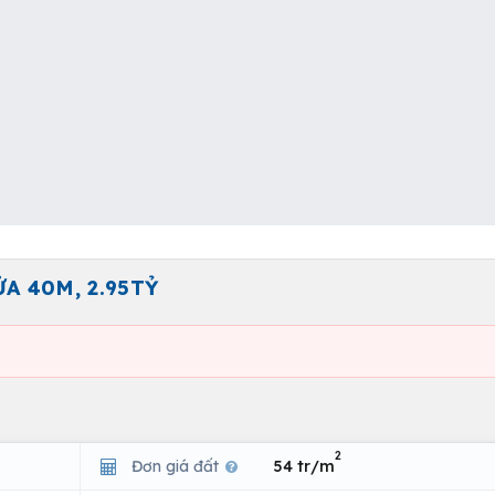
A 40M, 2.95TỶ
2
Đơn giá đất
54 tr/m