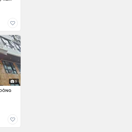
5
– DÒNG