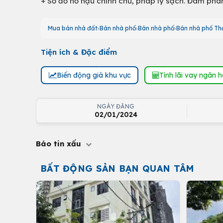
+ Sổ đỏ nở hậu chính chủ, pháp lý sạch. Đàm phán 
Mua bán nhà đất
Bán nhà phố
Bán nhà phố
Bán nhà phố Th
Tiện ích & Đặc điểm
Biến động giá khu vực
Tính lãi vay ngân 
NGÀY ĐĂNG
02/01/2024
Báo tin xấu
BẤT ĐỘNG SẢN BẠN QUAN TÂM