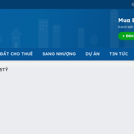
Mua 
Kênh bất 
+ Đăn
 ĐẤT CHO THUÊ
SANG NHƯỢNG
DỰ ÁN
TIN TỨC