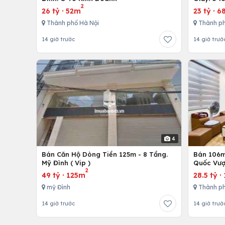
2
26 tỷ
·
52m
23 tỷ
·
6
Thành phố Hà Nội
Thành ph
14 giờ trước
14 giờ trướ
4
Bán Căn Hộ Dòng Tiền 125m - 8 Tầng.
Bán 106m 
Mỹ Đình ( Vip )
Quốc Vượ
2
49 tỷ
·
125m
28.5 tỷ
·
mỹ Đình
Thành ph
14 giờ trước
14 giờ trướ