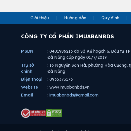
Giới thiệu
Hướng dẫn
Quy định
CÔNG TY CỔ PHẦN IMUABANBDS
MSDN
: 0401986213 do Sở Kế hoạch & Đầu tư TP
Đà Nẵng cấp ngày 01/7/2019
Trụ sở
: 16 Nguyễn Sơn Hà, phường Hòa Cường, t
chính
Đà Nẵng
Điện thoại
: 0935373173
Website
: www.imuabanbds.vn
Email
:
imuabanbds@gmail.com