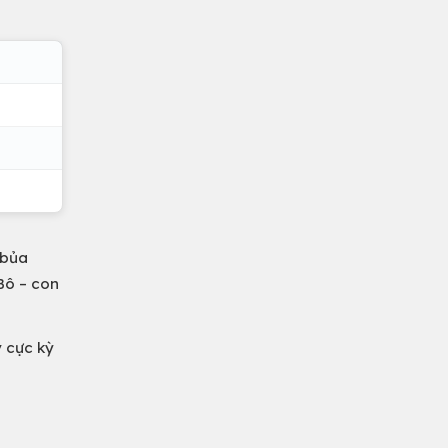
 bủa
Bô – con
y cực kỳ