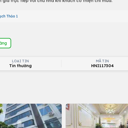
giá trực tiếp với chủ nhà khi khách có thiện chí mua.
ạch Thảo 1
hàng
LOẠI TIN
MÃ TIN
Tin thường
HNI117304