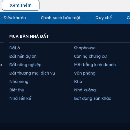
Xem thêm
Điều khoản
Chính sách bảo mật
Quy chế
G
MUA BÁN NHÀ ĐẤT
Đất ở
Shophouse
Đất nền dự án
Căn hộ chung cư
p
Đất nông nghiệp
Mặt bằng kinh doanh
Đất thương mại dịch vụ
Văn phòng
Nhà riêng
Kho
Biệt thự
Nhà xưởng
Nhà liền kề
Bất động sản khác