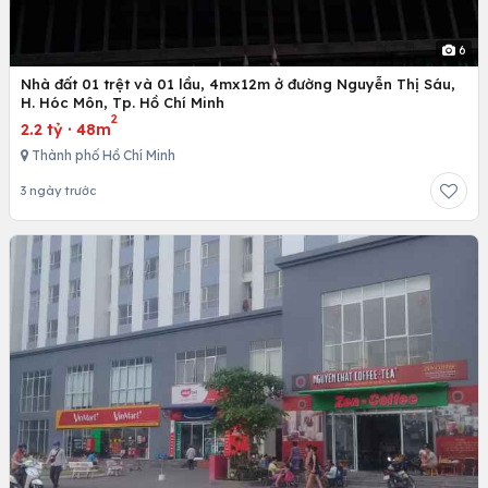
6
Nhà đất 01 trệt và 01 lầu, 4mx12m ở đường Nguyễn Thị Sáu,
H. Hóc Môn, Tp. Hồ Chí Minh
2
2.2 tỷ
·
48m
Thành phố Hồ Chí Minh
3 ngày trước