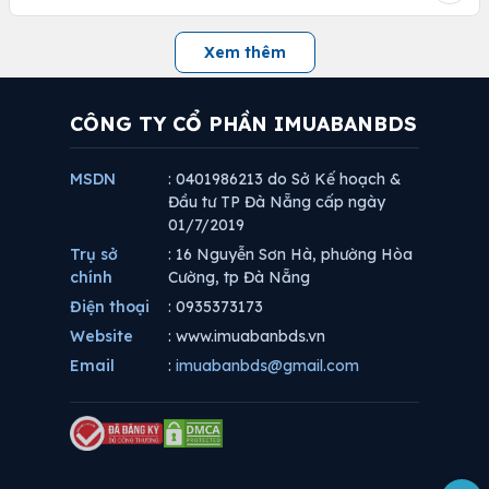
Xem thêm
CÔNG TY CỔ PHẦN IMUABANBDS
MSDN
: 0401986213 do Sở Kế hoạch &
Đầu tư TP Đà Nẵng cấp ngày
01/7/2019
Trụ sở
: 16 Nguyễn Sơn Hà, phường Hòa
chính
Cường, tp Đà Nẵng
Điện thoại
: 0935373173
Website
: www.imuabanbds.vn
Email
:
imuabanbds@gmail.com