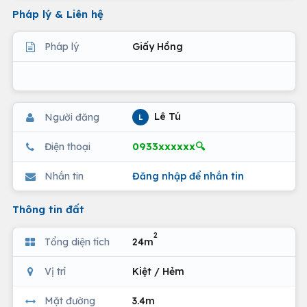
Pháp lý & Liên hệ
Pháp lý
Giấy Hồng
Lê Tú
Người đăng
L
0933xxxxxx🔍
Điện thoại
Nhắn tin
Đăng nhập để nhắn tin
Thông tin đất
2
Tổng diện tích
24m
Vị trí
Kiệt / Hẻm
Mặt đường
3.4m