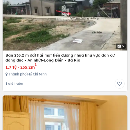
5
Bán 235,2 m đất hai mặt tiền đường nhựa khu vực dân cư
đông đúc - An nhứt-Long Điền - Bà Rịa
2
1.7 tỷ
·
235.2m
Thành phố Hồ Chí Minh
1 giờ trước