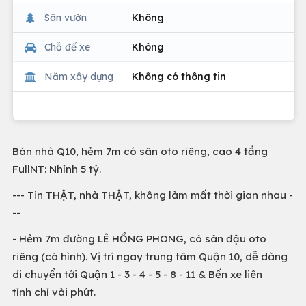
Sân vườn
Không
Chỗ để xe
Không
Năm xây dựng
Không có thông tin
Bán nhà Q10, hẻm 7m có sân oto riêng, cao 4 tầng
FullNT: Nhỉnh 5 tỷ.
--- Tin THẬT, nhà THẬT, không làm mất thời gian nhau -
--
- Hẻm 7m đường LÊ HỒNG PHONG, có sân đậu oto
riêng (có hình). Vị trí ngay trung tâm Quận 10, dễ dàng
di chuyển tới Quận 1 - 3 - 4 - 5 - 8 - 11 & Bến xe liên
tỉnh chỉ vài phút.