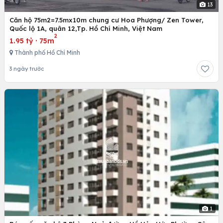
13
Căn hộ 75m2=7.5mx10m chung cư Hoa Phượng/ Zen Tower,
Quốc lộ 1A, quân 12,Tp. Hồ Chí Minh, Việt Nam
2
1.95 tỷ
·
75m
Thành phố Hồ Chí Minh
3 ngày trước
1