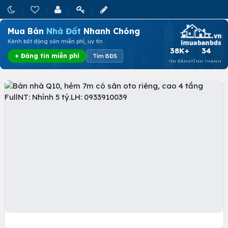
Mua Bán
Nhà Đất
Nhanh Chóng
Kênh bất động sản miễn phí, uy tín
38K+
34
+ Đăng tin miễn phí
Tìm BĐS
TIN ĐĂNG
TỈNH THÀNH