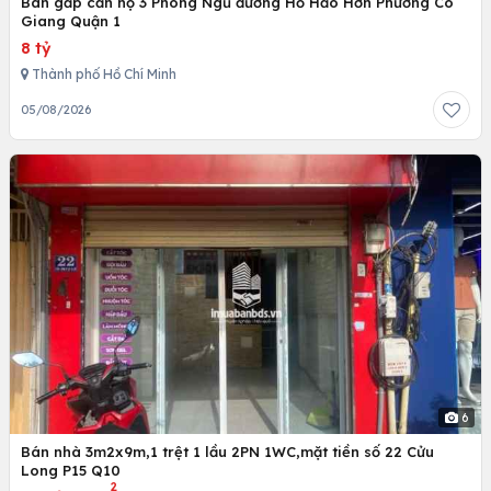
Bán gấp căn hộ 3 Phòng Ngủ đường Hồ Hảo Hớn Phường Cô
Giang Quận 1
8 tỷ
Thành phố Hồ Chí Minh
05/08/2026
6
Bán nhà 3m2x9m,1 trệt 1 lầu 2PN 1WC,mặt tiền số 22 Cửu
Long P15 Q10
2