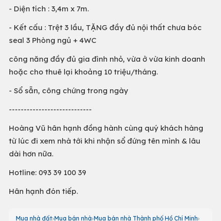
- Diện tích : 3,4m x 7m.
- Kết cấu : Trệt 3 lầu, TẶNG đầy đủ nội thất chưa bóc
seal 3 Phòng ngủ + 4WC
công năng đầy đủ gia đình nhỏ, vừa ở vừa kinh doanh
hoặc cho thuê lại khoảng 10 triệu/tháng.
- Sổ sẵn, công chứng trong ngày
----------------------------
Hoàng Vũ hân hạnh đồng hành cùng quý khách hàng
từ lúc đi xem nhà tới khi nhận sổ đứng tên mình & lâu
dài hơn nữa.
Hotline: 093 39 100 39
Hân hạnh đón tiếp.
Mua nhà đất
Mua bán nhà
Mua bán nhà Thành phố Hồ Chí Minh