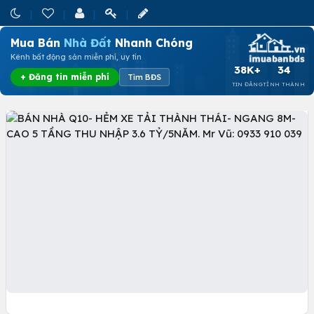
Mua Bán
Nhà Đất
Nhanh Chóng
Kênh bất động sản miễn phí, uy tín
38K+
34
+ Đăng tin miễn phí
Tìm BĐS
TIN ĐĂNG
TỈNH THÀNH