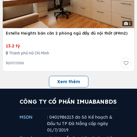
1
Estella Heights bán căn 2 phòng ngủ đầy đủ nội thất (89m2)
13.2 tỷ
Thành phố Hồ Chí Minh
30/07/2026
Xem thêm
CÔNG TY CỔ PHẦN IMUABANBDS
MSDN
: 0401986213 do Sở Kế hoạch &
Đầu tư TP Đà Nẵng cấp ngày
01/7/2019