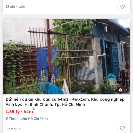
13 giờ trước
17
Đất nền dự án khu dân cư 64m2 =4mx16m, Khu công nghiệp
Vĩnh Lộc, H. Bình Chánh, Tp. Hồ Chí Minh
2
1.65 tỷ
·
64m
Thành phố Hồ Chí Minh
hôm qua