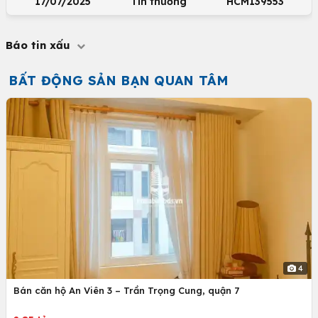
17/07/2025
Tin thường
HCM139553
Báo tin xấu
BẤT ĐỘNG SẢN BẠN QUAN TÂM
4
Bán căn hộ An Viên 3 – Trần Trọng Cung, quận 7