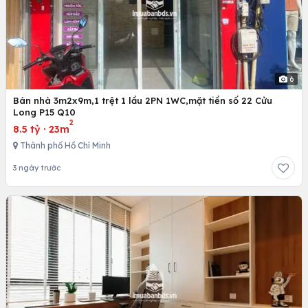
6
Bán nhà 3m2x9m,1 trệt 1 lầu 2PN 1WC,mặt tiền số 22 Cửu
Long P15 Q10
2
8.5 tỷ
·
23m
Thành phố Hồ Chí Minh
3 ngày trước