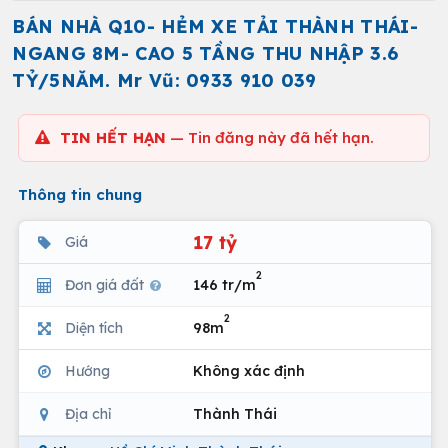
BÁN NHÀ Q10- HẺM XE TẢI THÀNH THÁI-
NGANG 8M- CAO 5 TẦNG THU NHẬP 3.6
TỶ/5NĂM. Mr Vũ: 0933 910 039
TIN HẾT HẠN
— Tin đăng này đã hết hạn.
Thông tin chung
17 tỷ
Giá
2
Đơn giá đất
146 tr/m
2
Diện tích
98m
Hướng
Không xác định
Địa chỉ
Thành Thái