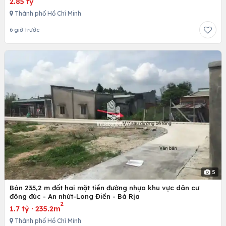
2.85 tỷ
Thành phố Hồ Chí Minh
6 giờ trước
5
Bán 235,2 m đất hai mặt tiền đường nhựa khu vực dân cư
đông đúc - An nhứt-Long Điền - Bà Rịa
2
1.7 tỷ
·
235.2m
Thành phố Hồ Chí Minh