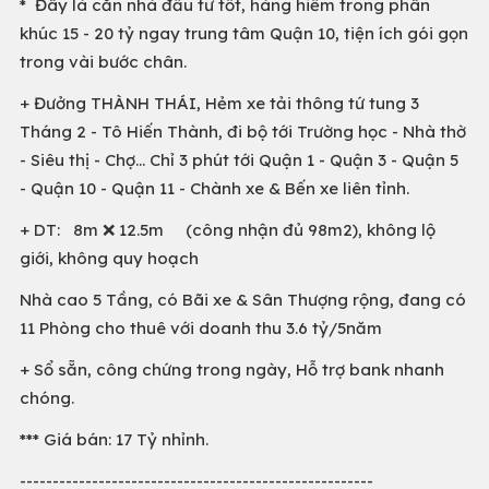
* Đây là căn nhà đầu tư tốt, hàng hiếm trong phân
khúc 15 - 20 tỷ ngay trung tâm Quận 10, tiện ích gói gọn
trong vài bước chân.
+ Đưởng THÀNH THÁI, Hẻm xe tải thông tứ tung 3
Tháng 2 - Tô Hiến Thành, đi bộ tới Trường học - Nhà thờ
- Siêu thị - Chợ... Chỉ 3 phút tới Quận 1 - Quận 3 - Quận 5
- Quận 10 - Quận 11 - Chành xe & Bến xe liên tỉnh.
+ DT: 8m ❌ 12.5m (công nhận đủ 98m2), không lộ
giới, không quy hoạch
Nhà cao 5 Tầng, có Bãi xe & Sân Thượng rộng, đang có
11 Phòng cho thuê với doanh thu 3.6 tỷ/5năm
+ Sổ sẵn, công chứng trong ngày, Hỗ trợ bank nhanh
chóng.
*** Giá bán: 17 Tỷ nhỉnh.
------------------------------------------------------