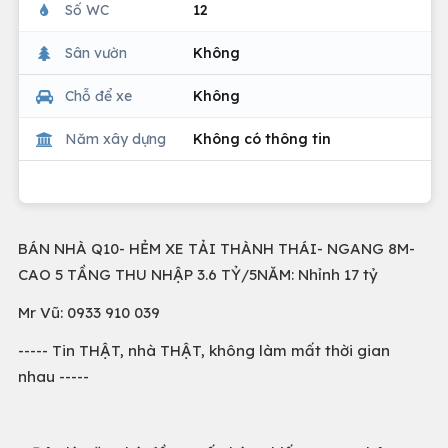
Số WC
12
Sân vườn
Không
Chỗ để xe
Không
Năm xây dựng
Không có thông tin
BÁN NHÀ Q10- HẺM XE TẢI THÀNH THÁI- NGANG 8M-
CAO 5 TẦNG THU NHẬP 3.6 TỶ/5NĂM: Nhỉnh 17 tỷ
Mr Vũ: 0933 910 039
----- Tin THẬT, nhà THẬT, không làm mất thời gian
nhau -----