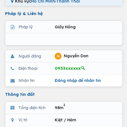
Khu vực
Hồ Chí Minh
›
Thành Thái
Pháp lý & Liên hệ
Pháp lý
Giấy Hồng
Nguyễn Don
Người đăng
N
0933xxxxxx🔍
Điện thoại
Nhắn tin
Đăng nhập để nhắn tin
Thông tin đất
2
Tổng diện tích
98m
Vị trí
Kiệt / Hẻm