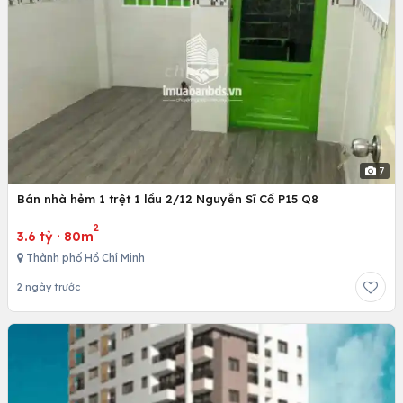
7
Bán nhà hẻm 1 trệt 1 lầu 2/12 Nguyễn Sĩ Cố P15 Q8
2
3.6 tỷ
·
80m
Thành phố Hồ Chí Minh
2 ngày trước