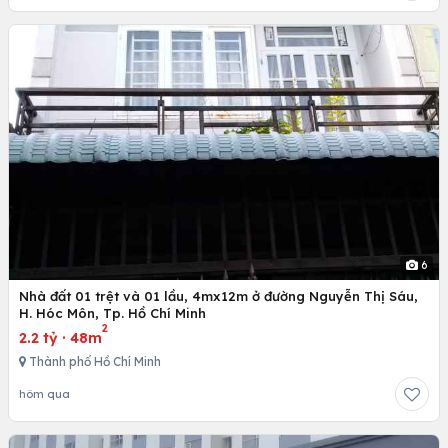
6
Nhà đất 01 trệt và 01 lầu, 4mx12m ở đường Nguyễn Thị Sáu,
H. Hóc Môn, Tp. Hồ Chí Minh
2
2.2 tỷ
·
48m
Thành phố Hồ Chí Minh
hôm qua