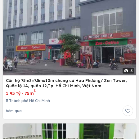
13
Căn hộ 75m2=7.5mx10m chung cư Hoa Phượng/ Zen Tower,
Quốc lộ 1A, quân 12,Tp. Hồ Chí Minh, Việt Nam
2
1.95 tỷ
·
75m
Thành phố Hồ Chí Minh
hôm qua