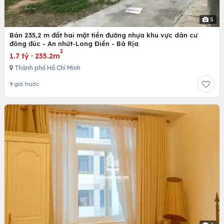
5
Bán 235,2 m đất hai mặt tiền đường nhựa khu vực dân cư
đông đúc - An nhứt-Long Điền - Bà Rịa
2
1.7 tỷ
·
235.2m
Thành phố Hồ Chí Minh
9 giờ trước