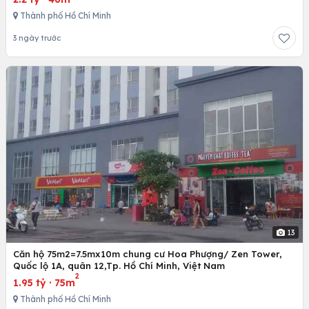
Thành phố Hồ Chí Minh
3 ngày trước
13
Căn hộ 75m2=7.5mx10m chung cư Hoa Phượng/ Zen Tower,
Quốc lộ 1A, quân 12,Tp. Hồ Chí Minh, Việt Nam
2
1.95 tỷ
·
75m
Thành phố Hồ Chí Minh