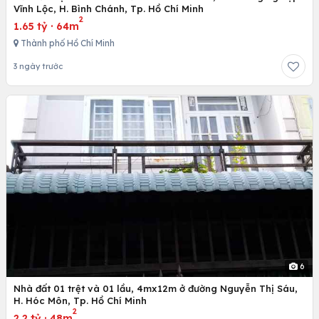
Vĩnh Lộc, H. Bình Chánh, Tp. Hồ Chí Minh
2
1.65 tỷ
·
64m
Thành phố Hồ Chí Minh
3 ngày trước
6
Nhà đất 01 trệt và 01 lầu, 4mx12m ở đường Nguyễn Thị Sáu,
H. Hóc Môn, Tp. Hồ Chí Minh
2
2.2 tỷ
·
48m