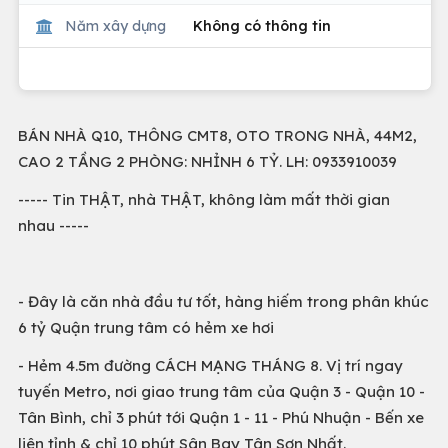
Năm xây dựng
Không có thông tin
BÁN NHÀ Q10, THÔNG CMT8, OTO TRONG NHÀ, 44M2,
CAO 2 TẦNG 2 PHÒNG: NHỈNH 6 TỶ. LH: 0933910039
----- Tin THẬT, nhà THẬT, không làm mất thời gian
nhau -----
- Đây là căn nhà đầu tư tốt, hàng hiếm trong phân khúc
6 tỷ Quận trung tâm có hẻm xe hơi
- Hẻm 4.5m đường CÁCH MẠNG THÁNG 8. Vị trí ngay
tuyến Metro, nơi giao trung tâm của Quận 3 - Quận 10 -
Tân Bình, chỉ 3 phút tới Quận 1 - 11 - Phú Nhuận - Bến xe
liên tỉnh & chỉ 10 phút Sân Bay Tân Sơn Nhất.