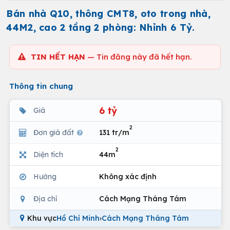
Bán nhà Q10, thông CMT8, oto trong nhà,
44M2, cao 2 tầng 2 phòng: Nhỉnh 6 Tỷ.
TIN HẾT HẠN
— Tin đăng này đã hết hạn.
Thông tin chung
6 tỷ
Giá
2
Đơn giá đất
131 tr/m
2
Diện tích
44m
Hướng
Không xác định
Địa chỉ
Cách Mạng Tháng Tám
Khu vực
Hồ Chí Minh
›
Cách Mạng Tháng Tám