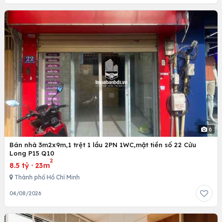
6
Bán nhà 3m2x9m,1 trệt 1 lầu 2PN 1WC,mặt tiền số 22 Cửu
Long P15 Q10
2
8.5 tỷ
·
23m
Thành phố Hồ Chí Minh
04/08/2026