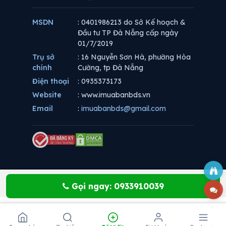
MSDN
: 0401986213 do Sở Kế hoạch &
Đầu tư TP Đà Nẵng cấp ngày
01/7/2019
Trụ sở
: 16 Nguyễn Sơn Hà, phường Hòa
chính
Cường, tp Đà Nẵng
Điện thoại
: 0935373173
Website
: www.imuabanbds.vn
Email
:
imuabanbds@gmail.com
Gọi ngay: 0933910039