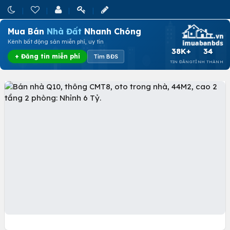
Mua Bán
Nhà Đất
Nhanh Chóng
Kênh bất động sản miễn phí, uy tín
38K+
34
+ Đăng tin miễn phí
Tìm BĐS
TIN ĐĂNG
TỈNH THÀNH