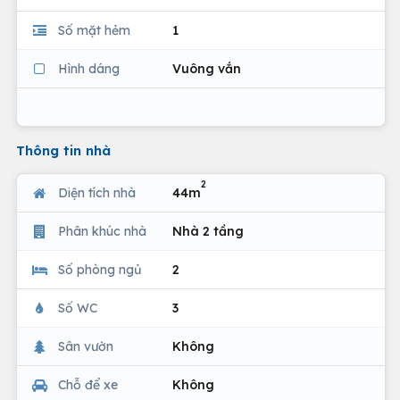
Số mặt hẻm
1
Hình dáng
Vuông vắn
Thông tin nhà
2
Diện tích nhà
44m
Phân khúc nhà
Nhà 2 tầng
Số phòng ngủ
2
Số WC
3
Sân vườn
Không
Chỗ để xe
Không