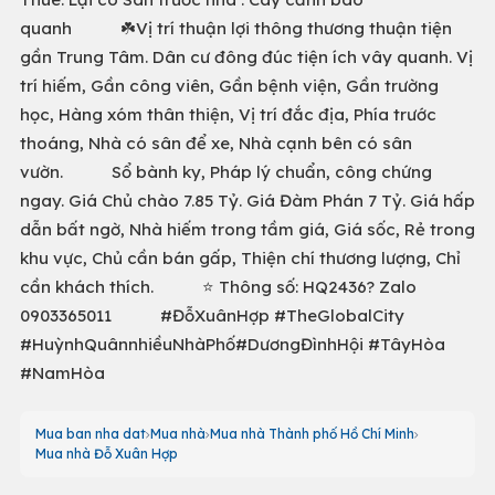
quanh ☘️Vị trí thuận lợi thông thương thuận tiện
gần Trung Tâm. Dân cư đông đúc tiện ích vây quanh. Vị
trí hiếm, Gần công viên, Gần bệnh viện, Gần trường
học, Hàng xóm thân thiện, Vị trí đắc địa, Phía trước
thoáng, Nhà có sân để xe, Nhà cạnh bên có sân
vườn. Sổ bành ky, Pháp lý chuẩn, công chứng
ngay. Giá Chủ chào 7.85 Tỷ. Giá Đàm Phán 7 Tỷ. Giá hấp
dẫn bất ngờ, Nhà hiếm trong tầm giá, Giá sốc, Rẻ trong
khu vực, Chủ cần bán gấp, Thiện chí thương lượng, Chỉ
cần khách thích. ⭐ Thông số: HQ2436? Zalo
0903365011 #ĐỗXuânHợp #TheGlobalCity
#HuỳnhQuânnhiềuNhàPhố#DươngĐìnhHội #TâyHòa
#NamHòa
Mua ban nha dat
Mua nhà
Mua nhà Thành phố Hồ Chí Minh
Mua nhà Đỗ Xuân Hợp