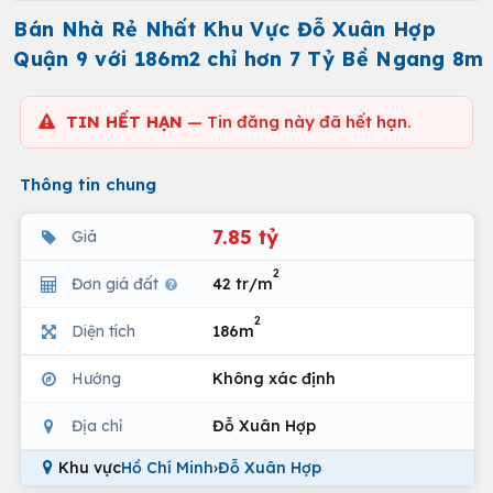
Bán Nhà Rẻ Nhất Khu Vực Đỗ Xuân Hợp
Quận 9 với 186m2 chỉ hơn 7 Tỷ Bề Ngang 8m
TIN HẾT HẠN
— Tin đăng này đã hết hạn.
Thông tin chung
7.85 tỷ
Giá
2
Đơn giá đất
42 tr/m
2
Diện tích
186m
Hướng
Không xác định
Địa chỉ
Đỗ Xuân Hợp
Khu vực
Hồ Chí Minh
›
Đỗ Xuân Hợp