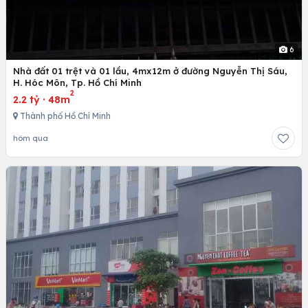
6
Nhà đất 01 trệt và 01 lầu, 4mx12m ở đường Nguyễn Thị Sáu,
H. Hóc Môn, Tp. Hồ Chí Minh
2
2.2 tỷ
·
48m
Thành phố Hồ Chí Minh
hôm qua