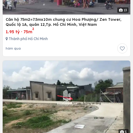
13
Căn hộ 75m2=7.5mx10m chung cư Hoa Phượng/ Zen Tower,
Quốc lộ 1A, quân 12,Tp. Hồ Chí Minh, Việt Nam
2
1.95 tỷ
·
75m
Thành phố Hồ Chí Minh
hôm qua
5