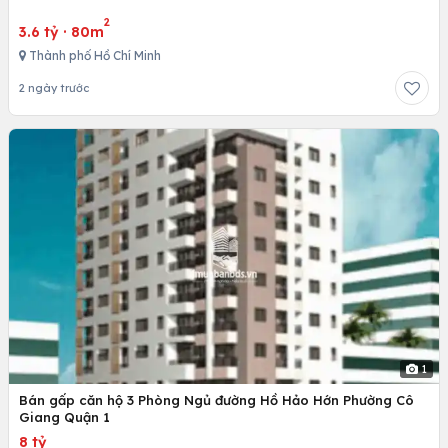
2
3.6 tỷ
·
80m
Thành phố Hồ Chí Minh
2 ngày trước
1
Bán gấp căn hộ 3 Phòng Ngủ đường Hồ Hảo Hớn Phường Cô
Giang Quận 1
8 tỷ