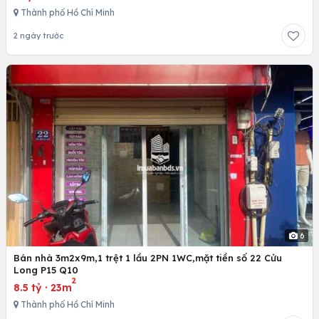
Thành phố Hồ Chí Minh
2 ngày trước
6
Bán nhà 3m2x9m,1 trệt 1 lầu 2PN 1WC,mặt tiền số 22 Cửu
Long P15 Q10
2
8.5 tỷ
·
23m
Thành phố Hồ Chí Minh