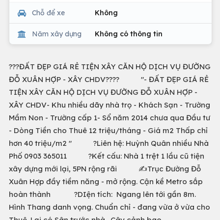
Chỗ để xe
Không
Năm xây dựng
Không có thông tin
???ĐẤT ĐẸP GIÁ RẺ TIỆN XÂY CĂN HỘ DỊCH VỤ ĐƯỜNG
ĐỖ XUÂN HỢP - XÂY CHDV???? "- ĐẤT ĐẸP GIÁ RẺ
TIỆN XÂY CĂN HỘ DỊCH VỤ ĐƯỜNG ĐỖ XUÂN HỢP -
XÂY CHDV- Khu nhiều dãy nhà trọ - Khách Sạn - Trường
Mầm Non - Trường cấp 1- Sổ năm 2014 chưa qua Đầu tư
- Dòng Tiền cho Thuê 12 triệu/tháng - Giá m2 Thấp chỉ
hơn 40 triệu/m2 " ?Liên hệ: Huỳnh Quân nhiều Nhà
Phố 0903 365011 ?Kết cấu: Nhà 1 trệt 1 lầu cũ tiện
xây dựng mới lại, 5PN rộng rãi ✍️Trục Đường Đỗ
Xuân Hợp đầy tiềm năng - mở rộng. Cận kề Metro sắp
hoàn thành ?DIện tích: Ngang lên tới gần 8m.
Hình Thang danh vọng. Chuẩn chỉ - đang vừa ở vừa cho
Thuê. Lại có Sân trước nhà . Cây cảnh bao