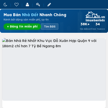
Mua Bán
Nhà Đất
Nhanh Chóng
Kênh bất động sản miễn phí, uy tín
38K+
34
+ Đăng tin miễn phí
Tìm BĐS
TIN ĐĂNG
TỈNH THÀNH