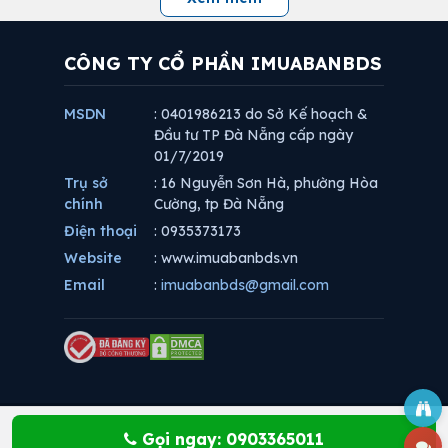
CÔNG TY CỔ PHẦN IMUABANBDS
MSDN
: 0401986213 do Sở Kế hoạch &
Đầu tư TP Đà Nẵng cấp ngày
01/7/2019
Trụ sở
: 16 Nguyễn Sơn Hà, phường Hòa
chính
Cường, tp Đà Nẵng
Điện thoại
: 0935373173
Website
: www.imuabanbds.vn
Email
:
imuabanbds@gmail.com
Gọi ngay: 0903365011