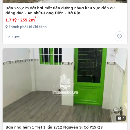
Bán 235,2 m đất hai mặt tiền đường nhựa khu vực dân cư
đông đúc - An nhứt-Long Điền - Bà Rịa
2
1.7 tỷ
·
235.2m
Thành phố Hồ Chí Minh
hôm qua
7
Bán nhà hẻm 1 trệt 1 lầu 2/12 Nguyễn Sĩ Cố P15 Q8