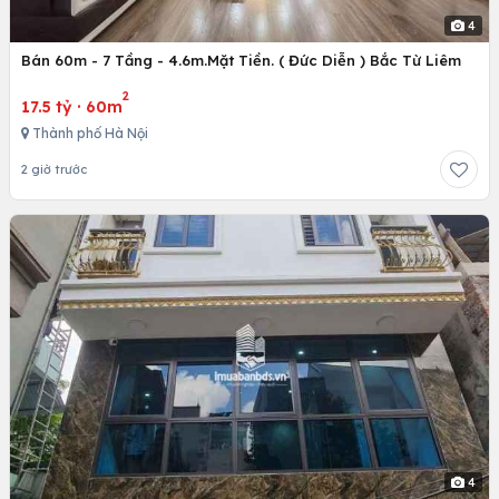
4
Bán 60m - 7 Tầng - 4.6m.Mặt Tiền. ( Đức Diễn ) Bắc Từ Liêm
2
17.5 tỷ
·
60m
Thành phố Hà Nội
2 giờ trước
4