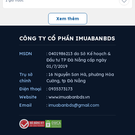
2 giờ trước
Xem thêm
CÔNG TY CỔ PHẦN IMUABANBDS
MSDN
: 0401986213 do Sở Kế hoạch &
Đầu tư TP Đà Nẵng cấp ngày
01/7/2019
Trụ sở
: 16 Nguyễn Sơn Hà, phường Hòa
chính
Cường, tp Đà Nẵng
Điện thoại
: 0935373173
Website
: www.imuabanbds.vn
Email
:
imuabanbds@gmail.com