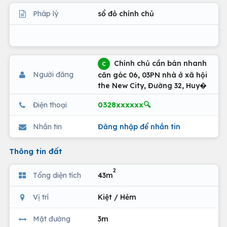
Pháp lý
sổ đỏ chính chủ
Chính chủ cần bán nhanh
C
Người đăng
căn góc 06, 03PN nhà ở xã hội
the New City, Đường 32, Huy�
0328xxxxxx🔍
Điện thoại
Nhắn tin
Đăng nhập để nhắn tin
Thông tin đất
2
Tổng diện tích
43m
Vị trí
Kiệt / Hẻm
Mặt đường
3m