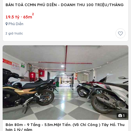
BÁN TOÀ CCMN PHÚ DIỄN - DOANH THU 100 TRIỆU/THÁNG
2
19.5 tỷ
·
65m
Phú Diễn
2 giờ trước
5
Bán 80m - 9 Tầng - 5.5m.Mặt Tiền. (Võ Chí Công ) Tây Hồ. Thu
hơn 1 tỷ/ năm