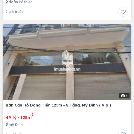
doãn kế thiện
2 giờ trước
4
Bán Căn Hộ Dòng Tiền 125m - 8 Tầng. Mỹ Đình ( Vip )
2
49 tỷ
·
125m
mỹ Đình