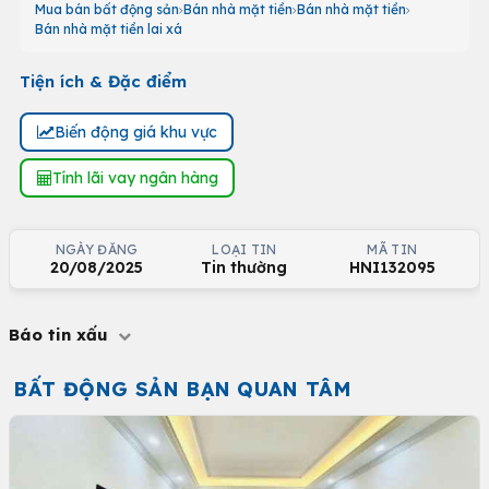
Mua bán bất động sản
Bán nhà mặt tiền
Bán nhà mặt tiền
Bán nhà mặt tiền lai xá
Tiện ích & Đặc điểm
Biến động giá khu vực
Tính lãi vay ngân hàng
NGÀY ĐĂNG
LOẠI TIN
MÃ TIN
20/08/2025
Tin thường
HNI132095
Báo tin xấu
BẤT ĐỘNG SẢN BẠN QUAN TÂM