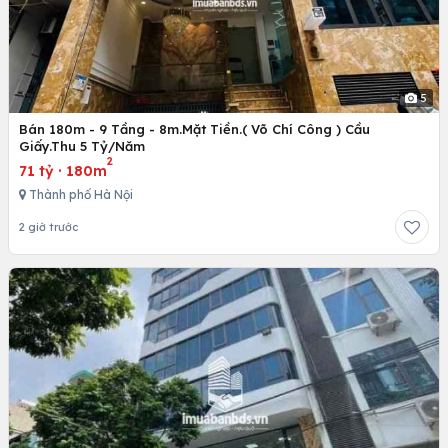
5
Bán 180m - 9 Tầng - 8m.Mặt Tiền.( Võ Chí Công ) Cầu
Giấy.Thu 5 Tỷ/Năm
2
71 tỷ
·
180m
Thành phố Hà Nội
2 giờ trước