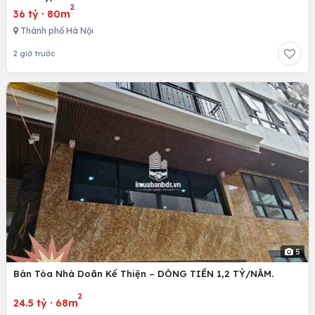
2
36 tỷ
·
80m
Thành phố Hà Nội
2 giờ trước
5
Bán Tòa Nhà Doãn Kế Thiện – DÒNG TIỀN 1,2 TỶ/NĂM.
2
24.5 tỷ
·
68m