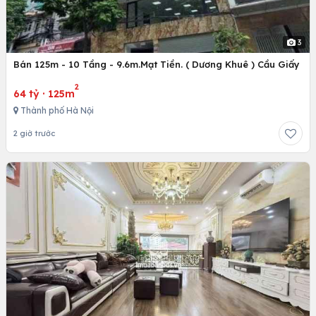
3
Bán 125m - 10 Tầng - 9.6m.Mạt Tiền. ( Dương Khuê ) Cầu Giấy
2
64 tỷ
·
125m
Thành phố Hà Nội
2 giờ trước