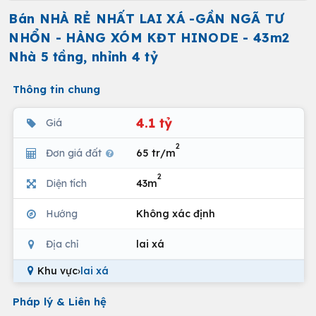
Bán NHÀ RẺ NHẤT LAI XÁ -GẦN NGÃ TƯ
NHỔN - HÀNG XÓM KĐT HINODE - 43m2
Nhà 5 tầng, nhỉnh 4 tỷ
Thông tin chung
4.1 tỷ
Giá
2
Đơn giá đất
65 tr/m
2
Diện tích
43m
Hướng
Không xác định
Địa chỉ
lai xá
Khu vực
›
lai xá
Pháp lý & Liên hệ