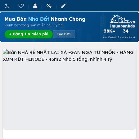
Mua Bán
Nhà Đất
Nhanh Chóng
Kênh bất động sản miễn phí, uy tín
38K+
34
+ Đăng tin miễn phí
Tìm BĐS
TIN ĐĂNG
TỈNH THÀNH