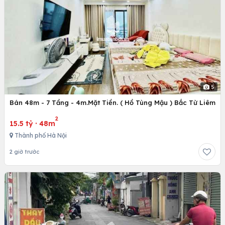
5
Bán 48m - 7 Tầng - 4m.Mặt Tiền. ( Hồ Tùng Mậu ) Bắc Từ Liêm
2
15.5 tỷ
·
48m
Thành phố Hà Nội
2 giờ trước