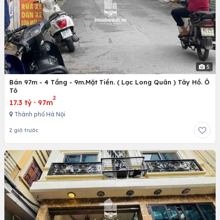
5
Bán 97m - 4 Tầng - 9m.Mặt Tiền. ( Lạc Long Quân ) Tây Hồ. Ô
Tô
2
17.3 tỷ
·
97m
Thành phố Hà Nội
2 giờ trước