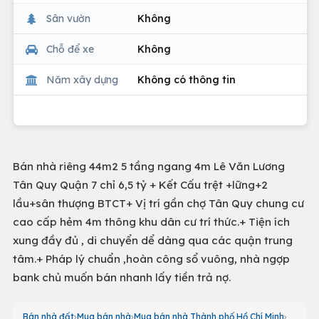
Sân vườn
Không
Chỗ để xe
Không
Năm xây dựng
Không có thông tin
Bán nhà riêng 44m2 5 tầng ngang 4m Lê Văn Lương
Tân Quy Quận 7 chỉ 6,5 tỷ + Kết Cấu trệt +lững+2
lầu+sân thượng BTCT+ Vị trí gần chợ Tân Quy chung cư
cao cấp hẻm 4m thông khu dân cư trí thức.+ Tiện ích
xung đầy đủ , di chuyển dể dàng qua các quận trung
tâm.+ Pháp lý chuẩn ,hoàn công sổ vuông, nhà ngợp
bank chủ muốn bán nhanh lấy tiền trả nợ.
Bán nhà đất
Mua bán nhà
Mua bán nhà Thành phố Hồ Chí Minh