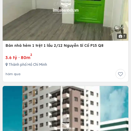
7
Bán nhà hẻm 1 trệt 1 lầu 2/12 Nguyễn Sĩ Cố P15 Q8
2
3.6 tỷ
·
80m
Thành phố Hồ Chí Minh
hôm qua