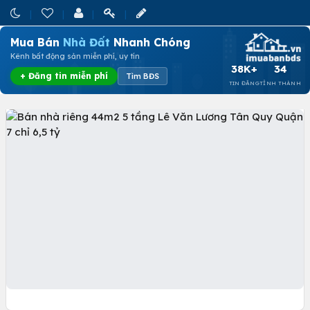
Mua Bán
Nhà Đất
Nhanh Chóng
Kênh bất động sản miễn phí, uy tín
38K+
34
+ Đăng tin miễn phí
Tìm BĐS
TIN ĐĂNG
TỈNH THÀNH