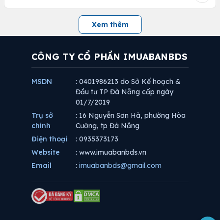
Xem thêm
CÔNG TY CỔ PHẦN IMUABANBDS
MSDN
: 0401986213 do Sở Kế hoạch &
Đầu tư TP Đà Nẵng cấp ngày
01/7/2019
Trụ sở
: 16 Nguyễn Sơn Hà, phường Hòa
chính
Cường, tp Đà Nẵng
Điện thoại
: 0935373173
Website
: www.imuabanbds.vn
Email
:
imuabanbds@gmail.com