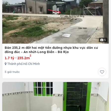
5
Bán 235,2 m đất hai mặt tiền đường nhựa khu vực dân cư
đông đúc - An nhứt-Long Điền - Bà Rịa
2
1.7 tỷ
·
235.2m
Thành phố Hồ Chí Minh
5 giờ trước