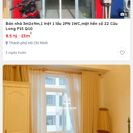
6
Bán nhà 3m2x9m,1 trệt 1 lầu 2PN 1WC,mặt tiền số 22 Cửu
Long P15 Q10
2
8.5 tỷ
·
23m
Thành phố Hồ Chí Minh
2 ngày trước