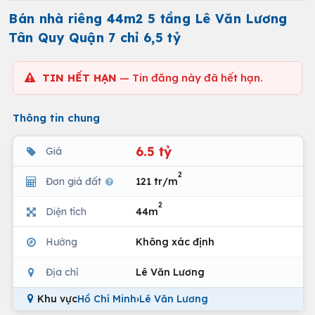
Bán nhà riêng 44m2 5 tầng Lê Văn Lương
Tân Quy Quận 7 chỉ 6,5 tỷ
TIN HẾT HẠN
— Tin đăng này đã hết hạn.
Thông tin chung
6.5 tỷ
Giá
2
Đơn giá đất
121 tr/m
2
Diện tích
44m
Hướng
Không xác định
Địa chỉ
Lê Văn Lương
Khu vực
Hồ Chí Minh
›
Lê Văn Lương