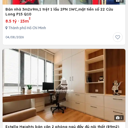
6
Bán nhà 3m2x9m,1 trệt 1 lầu 2PN 1WC,mặt tiền số 22 Cửu
Long P15 Q10
2
8.5 tỷ
·
23m
Thành phố Hồ Chí Minh
04/08/2026
1
Estella Heights bán căn 2 phòng ngủ đầy đủ nội thất (89m2)