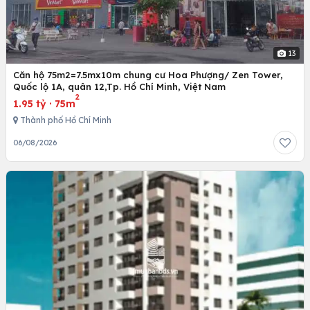
13
Căn hộ 75m2=7.5mx10m chung cư Hoa Phượng/ Zen Tower,
Quốc lộ 1A, quân 12,Tp. Hồ Chí Minh, Việt Nam
2
1.95 tỷ
·
75m
Thành phố Hồ Chí Minh
06/08/2026