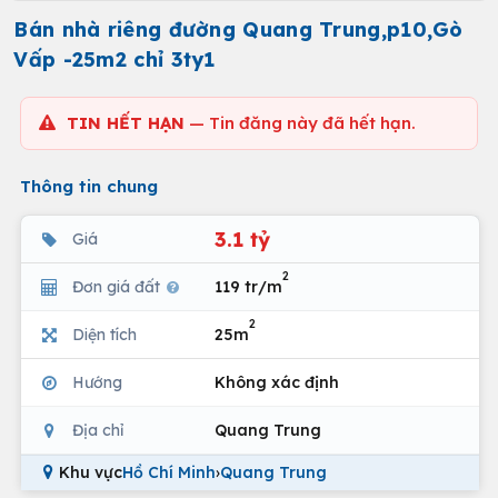
Bán nhà riêng đường Quang Trung,p10,Gò
Vấp -25m2 chỉ 3ty1
TIN HẾT HẠN
— Tin đăng này đã hết hạn.
Thông tin chung
3.1 tỷ
Giá
2
Đơn giá đất
119 tr/m
2
Diện tích
25m
Hướng
Không xác định
Địa chỉ
Quang Trung
Khu vực
Hồ Chí Minh
›
Quang Trung