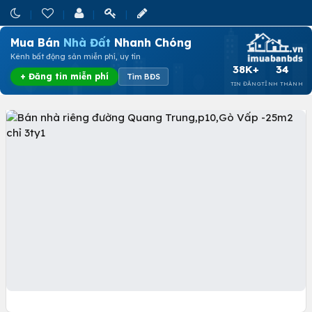
Mua Bán
Nhà Đất
Nhanh Chóng
Kênh bất động sản miễn phí, uy tín
38K+
34
+ Đăng tin miễn phí
Tìm BĐS
TIN ĐĂNG
TỈNH THÀNH