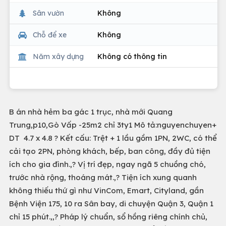
Sân vườn
Không
Chỗ để xe
Không
Năm xây dựng
Không có thông tin
B án nhà hẻm ba gác 1 trục, nhà mới Quang
Trung,p10,Gò Vấp -25m2 chỉ 3ty1 Mô tả:nguyenchuyen+
DT 4.7 x 4.8 ? Kết cấu: Trệt + 1 lầu gồm 1PN, 2WC, có thể
cải tạo 2PN, phòng khách, bếp, ban công, đầy đủ tiện
ích cho gia đình.,? Vị trí đẹp, ngay ngã 5 chuồng chó,
trước nhà rộng, thoáng mát.,? Tiện ích xung quanh
không thiếu thứ gì như VinCom, Emart, Cityland, gần
Bệnh Viện 175, 10 ra Sân bay, di chuyện Quận 3, Quận 1
chỉ 15 phút.,,? Pháp lý chuẩn, sổ hồng riêng chính chủ,