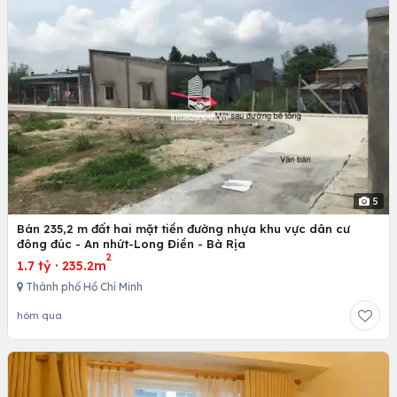
5
Bán 235,2 m đất hai mặt tiền đường nhựa khu vực dân cư
đông đúc - An nhứt-Long Điền - Bà Rịa
2
1.7 tỷ
·
235.2m
Thành phố Hồ Chí Minh
hôm qua