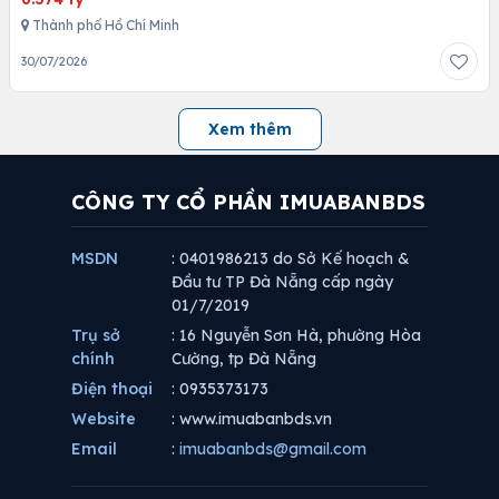
Thành phố Hồ Chí Minh
30/07/2026
Xem thêm
CÔNG TY CỔ PHẦN IMUABANBDS
MSDN
: 0401986213 do Sở Kế hoạch &
Đầu tư TP Đà Nẵng cấp ngày
01/7/2019
Trụ sở
: 16 Nguyễn Sơn Hà, phường Hòa
chính
Cường, tp Đà Nẵng
Điện thoại
: 0935373173
Website
: www.imuabanbds.vn
Email
:
imuabanbds@gmail.com