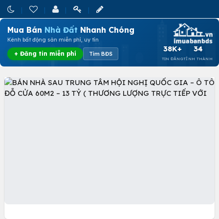
Mua Bán
Nhà Đất
Nhanh Chóng
Kênh bất động sản miễn phí, uy tín
38K+
34
+ Đăng tin miễn phí
Tìm BĐS
TIN ĐĂNG
TỈNH THÀNH