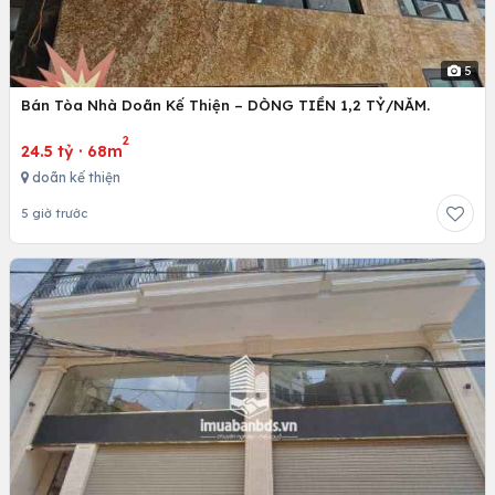
5
Bán Tòa Nhà Doãn Kế Thiện – DÒNG TIỀN 1,2 TỶ/NĂM.
2
24.5 tỷ
·
68m
doãn kế thiện
5 giờ trước