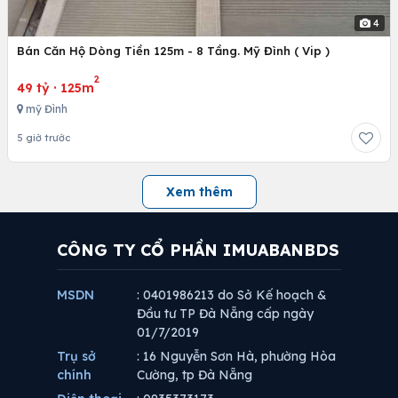
4
Bán Căn Hộ Dòng Tiền 125m - 8 Tầng. Mỹ Đình ( Vip )
2
49 tỷ
·
125m
mỹ Đình
5 giờ trước
Xem thêm
CÔNG TY CỔ PHẦN IMUABANBDS
MSDN
: 0401986213 do Sở Kế hoạch &
Đầu tư TP Đà Nẵng cấp ngày
01/7/2019
Trụ sở
: 16 Nguyễn Sơn Hà, phường Hòa
chính
Cường, tp Đà Nẵng