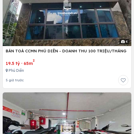
4
BÁN TOÀ CCMN PHÚ DIỄN - DOANH THU 100 TRIỆU/THÁNG
2
19.5 tỷ
·
65m
Phú Diễn
5 giờ trước