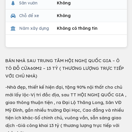
Sân vườn
Không
Chỗ để xe
Không
Năm xây dựng
Không có thông tin
BÁN NHÀ SAU TRUNG TÂM HỘI NGHỊ QUỐC GIA – Ô
TÔ ĐỖ CỬA60M2 – 13 TỶ ( THƯƠNG LƯỢNG TRỰC TIẾP
VỚI CHỦ NHÀ)
-Nhà đẹp, thiết kế hiện đại, tặng 90% nội thất cho chủ
mới lấy lộc-Vị trí đắc địa, sau TT HỘI NGHỊ QUỐC GIA ,
giao thông thuận tiện , ra Đại Lộ Thăng Long, Sân VĐ
Mỹ Đình, gần nhiều trường Đại Học, Cao đẳng và nhiều
tiện ích khác-Sổ chính chủ, vuông vắn, sẵn sàng giao
dịch -Giá công khai 13 tỷ ( thương lượng trực tiếp với