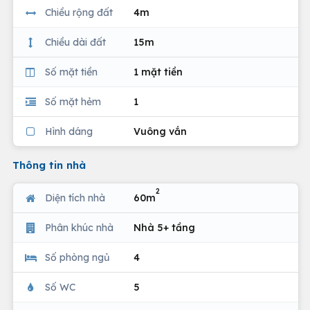
Chiều rộng đất
4m
Chiều dài đất
15m
Số mặt tiền
1 mặt tiền
Số mặt hẻm
1
Hình dáng
Vuông vắn
Thông tin nhà
2
Diện tích nhà
60m
Phân khúc nhà
Nhà 5+ tầng
Số phòng ngủ
4
Số WC
5