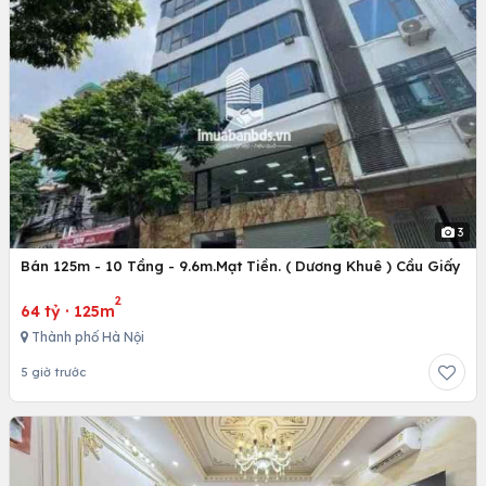
3
Bán 125m - 10 Tầng - 9.6m.Mạt Tiền. ( Dương Khuê ) Cầu Giấy
2
64 tỷ
·
125m
Thành phố Hà Nội
5 giờ trước