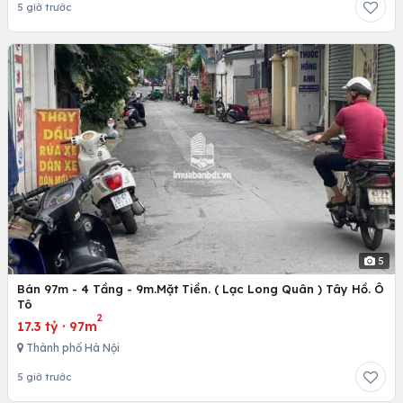
5 giờ trước
5
Bán 97m - 4 Tầng - 9m.Mặt Tiền. ( Lạc Long Quân ) Tây Hồ. Ô
Tô
2
17.3 tỷ
·
97m
Thành phố Hà Nội
5 giờ trước