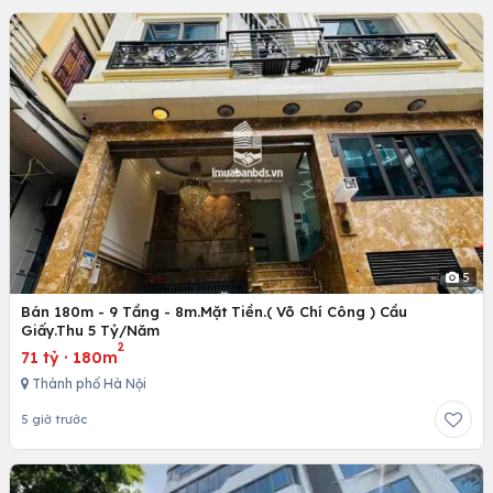
5
Bán 180m - 9 Tầng - 8m.Mặt Tiền.( Võ Chí Công ) Cầu
Giấy.Thu 5 Tỷ/Năm
2
71 tỷ
·
180m
Thành phố Hà Nội
5 giờ trước