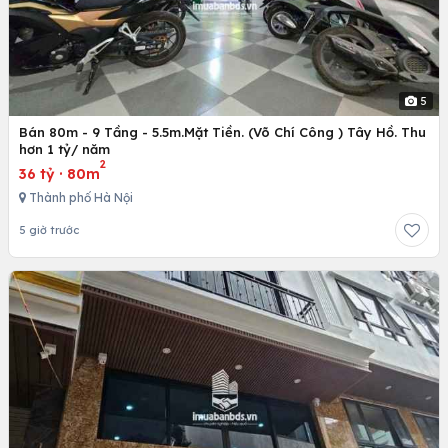
5
Bán 80m - 9 Tầng - 5.5m.Mặt Tiền. (Võ Chí Công ) Tây Hồ. Thu
hơn 1 tỷ/ năm
2
36 tỷ
·
80m
Thành phố Hà Nội
5 giờ trước