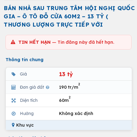
BÁN NHÀ SAU TRUNG TÂM HỘI NGHỊ QUỐC
GIA – Ô TÔ ĐỖ CỬA 60M2 – 13 TỶ (
THƯƠNG LƯỢNG TRỰC TIẾP VỚI
TIN HẾT HẠN
— Tin đăng này đã hết hạn.
Thông tin chung
13 tỷ
Giá
2
Đơn giá đất
190 tr/m
2
Diện tích
60m
Hướng
Không xác định
Khu vực