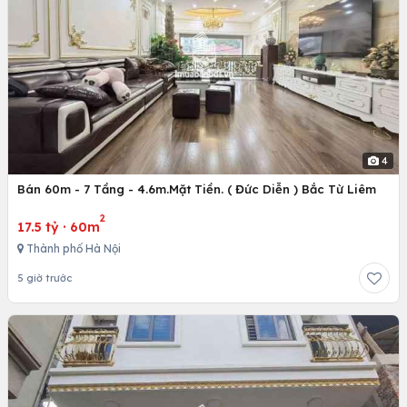
4
Bán 60m - 7 Tầng - 4.6m.Mặt Tiền. ( Đức Diễn ) Bắc Từ Liêm
2
17.5 tỷ
·
60m
Thành phố Hà Nội
5 giờ trước