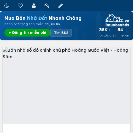
Mua Bán
Nhà Đất
Nhanh Chóng
Kênh bất động sản miễn phí, uy tín
38K+
34
+ Đăng tin miễn phí
Tìm BĐS
TIN ĐĂNG
TỈNH THÀNH