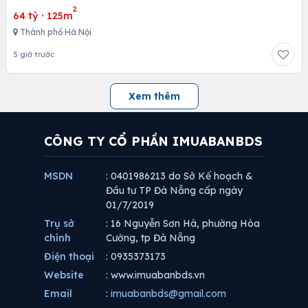
2
64 tỷ
·
125m
Thành phố Hà Nội
5 giờ trước
Xem thêm
CÔNG TY CỔ PHẦN IMUABANBDS
MSDN
: 0401986213 do Sở Kế hoạch &
Đầu tư TP Đà Nẵng cấp ngày
01/7/2019
Trụ sở
: 16 Nguyễn Sơn Hà, phường Hòa
chính
Cường, tp Đà Nẵng
Điện thoại
: 0935373173
Website
: www.imuabanbds.vn
Email
:
imuabanbds@gmail.com