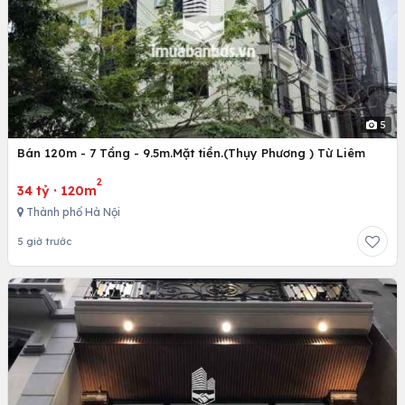
5
Bán 120m - 7 Tầng - 9.5m.Mặt tiền.(Thụy Phương ) Từ Liêm
2
34 tỷ
·
120m
Thành phố Hà Nội
5 giờ trước