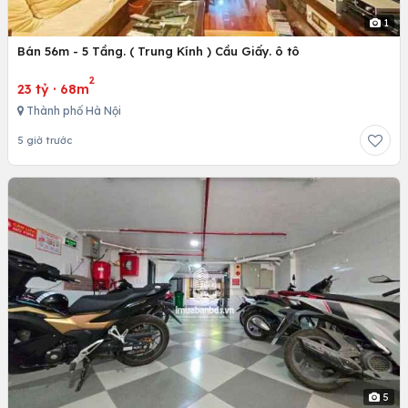
1
Bán 56m - 5 Tầng. ( Trung Kính ) Cầu Giấy. ô tô
2
23 tỷ
·
68m
Thành phố Hà Nội
5 giờ trước
5