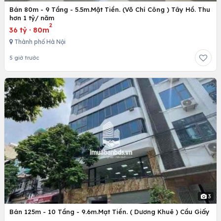
Bán 80m - 9 Tầng - 5.5m.Mặt Tiền. (Võ Chí Công ) Tây Hồ. Thu
hơn 1 tỷ/ năm
2
36 tỷ
·
80m
Thành phố Hà Nội
5 giờ trước
3
Bán 125m - 10 Tầng - 9.6m.Mạt Tiền. ( Dương Khuê ) Cầu Giấy