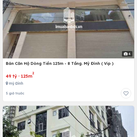
4
Bán Căn Hộ Dòng Tiền 125m - 8 Tầng. Mỹ Đình ( Vip )
2
49 tỷ
·
125m
mỹ Đình
5 giờ trước