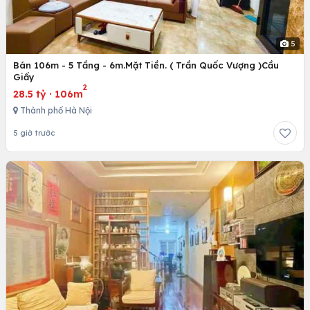
5
Bán 106m - 5 Tầng - 6m.Mặt Tiền. ( Trần Quốc Vượng )Cầu
Giấy
2
28.5 tỷ
·
106m
Thành phố Hà Nội
5 giờ trước