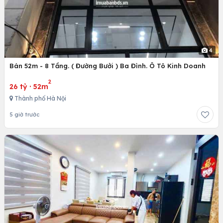
4
Bán 52m - 8 Tầng. ( Đường Bưởi ) Ba Đình. Ô Tô Kinh Doanh
2
26 tỷ
·
52m
Thành phố Hà Nội
5 giờ trước