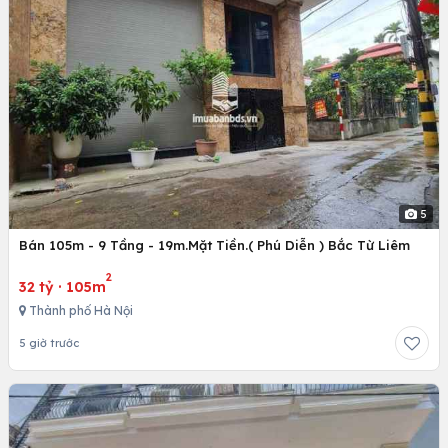
5
Bán 105m - 9 Tầng - 19m.Mặt Tiền.( Phú Diễn ) Bắc Từ Liêm
2
32 tỷ
·
105m
Thành phố Hà Nội
5 giờ trước