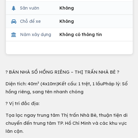
Sân vườn
Không
Chỗ để xe
Không
Năm xây dựng
Không có thông tin
? BÁN NHÀ SỔ HỒNG RIÊNG – THỊ TRẤN NHÀ BÈ ?
Diện tích: 40m² (4x10m)Kết cấu: 1 trệt, 1 lầuPháp lý: Sổ
hồng riêng, sang tên nhanh chóng
? Vị trí đắc địa:
Tọa lạc ngay trung tâm Thị trấn Nhà Bè, thuận tiện di
chuyển đến trung tâm TP. Hồ Chí Minh và các khu vực
lân cận.