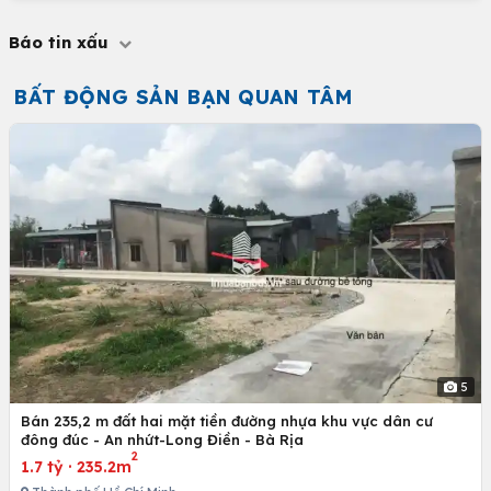
Báo tin xấu
BẤT ĐỘNG SẢN BẠN QUAN TÂM
5
Bán 235,2 m đất hai mặt tiền đường nhựa khu vực dân cư
đông đúc - An nhứt-Long Điền - Bà Rịa
2
1.7 tỷ
·
235.2m