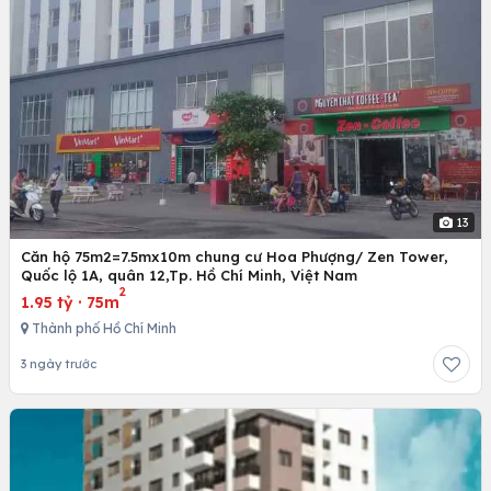
13
Căn hộ 75m2=7.5mx10m chung cư Hoa Phượng/ Zen Tower,
Quốc lộ 1A, quân 12,Tp. Hồ Chí Minh, Việt Nam
2
1.95 tỷ
·
75m
Thành phố Hồ Chí Minh
3 ngày trước