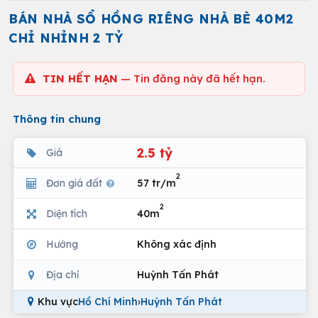
BÁN NHÀ SỔ HỒNG RIÊNG NHÀ BÈ 40M2
CHỈ NHỈNH 2 TỶ
TIN HẾT HẠN
— Tin đăng này đã hết hạn.
Thông tin chung
2.5 tỷ
Giá
2
Đơn giá đất
57 tr/m
2
Diện tích
40m
Hướng
Không xác định
Địa chỉ
Huỳnh Tấn Phát
Khu vực
Hồ Chí Minh
›
Huỳnh Tấn Phát