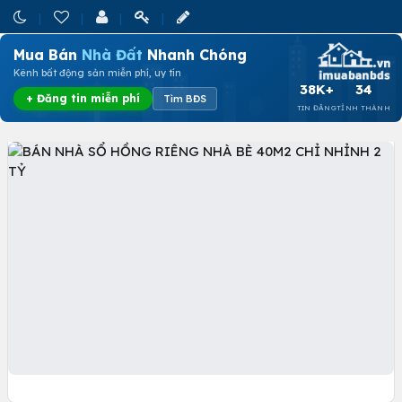
Mua Bán
Nhà Đất
Nhanh Chóng
Kênh bất động sản miễn phí, uy tín
38K+
34
+ Đăng tin miễn phí
Tìm BĐS
TIN ĐĂNG
TỈNH THÀNH