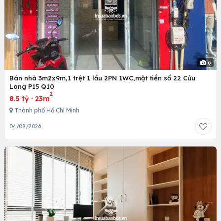
6
Bán nhà 3m2x9m,1 trệt 1 lầu 2PN 1WC,mặt tiền số 22 Cửu
Long P15 Q10
2
8.5 tỷ
·
23m
Thành phố Hồ Chí Minh
04/08/2026