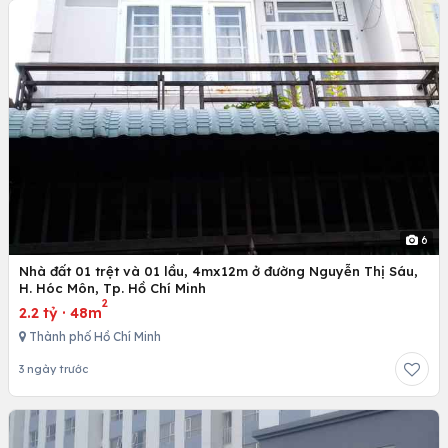
6
Nhà đất 01 trệt và 01 lầu, 4mx12m ở đường Nguyễn Thị Sáu,
H. Hóc Môn, Tp. Hồ Chí Minh
2
2.2 tỷ
·
48m
Thành phố Hồ Chí Minh
3 ngày trước