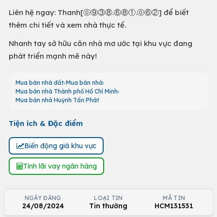
Liên hệ ngay: Thanh[⓪⑨③⑧.⑥⑧①.⓪⑥②] để biết
thêm chi tiết và xem nhà thực tế.
Nhanh tay sở hữu căn nhà mơ ước tại khu vực đang
phát triển mạnh mẽ này!
Mua bán nhà đất
Mua bán nhà
Mua bán nhà Thành phố Hồ Chí Minh
Mua bán nhà Huỳnh Tấn Phát
Tiện ích & Đặc điểm
Biến động giá khu vực
Tính lãi vay ngân hàng
NGÀY ĐĂNG
LOẠI TIN
MÃ TIN
24/08/2024
Tin thường
HCM131531