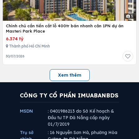
3
Chính chủ cần tiền cắt lỗ 400tr bán nhanh căn 1PN dự án
Masteri Park Place
6.374 tỷ
Thành phố Hồ Chí Minh
30/07/2026
Xem thêm
CÔNG TY CỔ PHẦN IMUABANBDS
MSDN
: 0401986213 do Sở Kế hoạch &
Đầu tư TP Đà Nẵng cấp ngày
01/7/2019
Trụ sở
: 16 Nguyễn Sơn Hà, phường Hòa
chính
Cường, tp Đà Nẵng