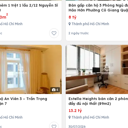
ẻm 1 trệt 1 lầu 2/12 Nguyễn Sĩ
Bán gấp căn hộ 3 Phòng Ngủ đ
8
Hảo Hớn Phường Cô Giang Quậ
2
80m
8 tỷ
ố Hồ Chí Minh
Thành phố Hồ Chí Minh
ớc
2 ngày trước
4
ộ An Viên 3 – Trần Trọng
Estella Heights bán căn 2 phò
ận 7
đầy đủ nội thất (89m2)
13.2 tỷ
ố Hồ Chí Minh
Thành phố Hồ Chí Minh
ớc
30/07/2026