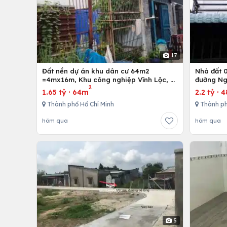
17
Đất nền dự án khu dân cư 64m2
Nhà đất 01 trệt và 01 lầu, 4mx12m ở
=4mx16m, Khu công nghiệp Vĩnh Lộc, H.
đường Ng
2
Bình Chánh, Tp. Hồ Chí Minh
Hồ Chí M
1.65 tỷ
·
64m
2.2 tỷ
·
4
Thành phố Hồ Chí Minh
Thành ph
hôm qua
hôm qua
5