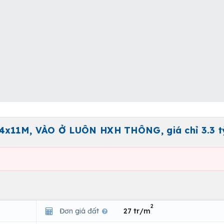
x11M, VÀO Ở LUÔN HXH THÔNG, giá chỉ 3.3 t
2
Đơn giá đất
27 tr/m