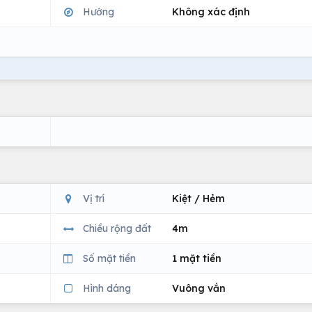
Hướng
Không xác định
Vị trí
Kiệt / Hẻm
Chiều rộng đất
4m
Số mặt tiền
1 mặt tiền
Hình dáng
Vuông vắn