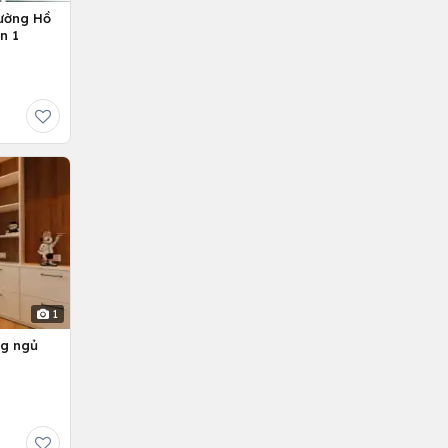
ường Hồ
n 1
1
ng ngủ