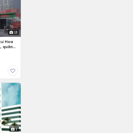
13
cư Hoa
, quân
1