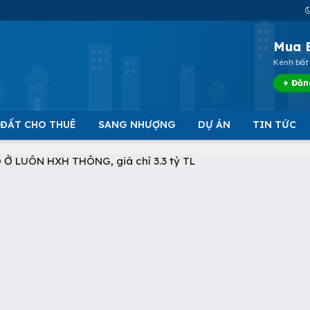
Mua 
Kênh bất 
+ Đăn
 ĐẤT CHO THUÊ
SANG NHƯỢNG
DỰ ÁN
TIN TỨC