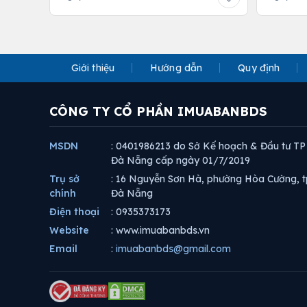
Giới thiệu
Hướng dẫn
Quy định
CÔNG TY CỔ PHẦN IMUABANBDS
MSDN
: 0401986213 do Sở Kế hoạch & Đầu tư TP
Đà Nẵng cấp ngày 01/7/2019
Trụ sở
: 16 Nguyễn Sơn Hà, phường Hòa Cường, t
chính
Đà Nẵng
Điện thoại
: 0935373173
Website
: www.imuabanbds.vn
Email
:
imuabanbds@gmail.com