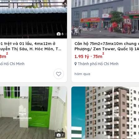
6
Căn hộ 75m2=7.5mx10m chung 
uyễn Thị Sáu, H. Hóc Môn, Tp.
Phượng/ Zen Tower, Quốc lộ 1A
2
2
inh
12,Tp. Hồ Chí Minh, Việt Nam
8m
1.95 tỷ
·
75m
ố Hồ Chí Minh
Thành phố Hồ Chí Minh
hôm qua
7