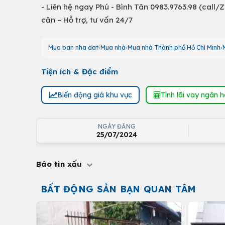
- Liên hệ ngay Phú - Bình Tân 0983.9763.98 (call
căn – Hỗ trợ, tư vấn 24/7
Mua ban nha dat
Mua nhà
Mua nhà Thành phố Hồ Chí Minh
Tiện ích & Đặc điểm
Biến động giá khu vực
Tính lãi vay ngân 
NGÀY ĐĂNG
25/07/2024
Báo tin xấu
BẤT ĐỘNG SẢN BẠN QUAN TÂM