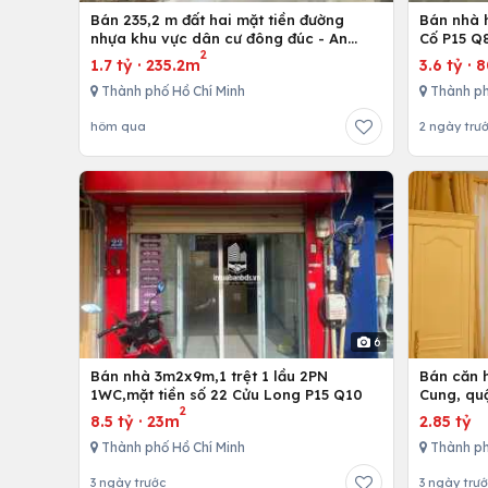
Bán 235,2 m đất hai mặt tiền đường
Bán nhà h
nhựa khu vực dân cư đông đúc - An
Cố P15 Q
2
nhứt-Long Điền - Bà Rịa
1.7 tỷ
·
235.2m
3.6 tỷ
·
Thành phố Hồ Chí Minh
Thành ph
hôm qua
2 ngày trư
6
Bán nhà 3m2x9m,1 trệt 1 lầu 2PN
Bán căn h
1WC,mặt tiền số 22 Cửu Long P15 Q10
Cung, qu
2
8.5 tỷ
·
23m
2.85 tỷ
Thành phố Hồ Chí Minh
Thành ph
3 ngày trước
3 ngày trư