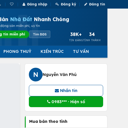
Đăng nhập
Đăng ký
Đăng tin
Bán
Nhà Đất
Nhanh Chóng
động sản miễn phí, uy tín
38K+
34
g tin miễn phí
Tìm BĐS
TIN ĐĂNG
TỈNH THÀNH
PHONG THUỶ
KIẾN TRÚC
TƯ VẤN
N
Nguyễn Văn Phú
Nhắn tin
0983*** · Hiện số
Mua bán theo tỉnh