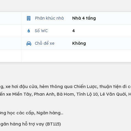
Phân khúc nhà
Nhà 4 tầng
Số WC
4
Chỗ để xe
Không
ng, xe hơi đậu cửa, hẻm thông qua Chiến Lược, thuận tiện đi 
ến xe Miền Tây, Phan Anh, Bà Hom, Tỉnh Lộ 10, Lê Văn Quới, 
trường học các cấp, Ngân hàng…
ngân hàng hỗ trợ vay (BT115)