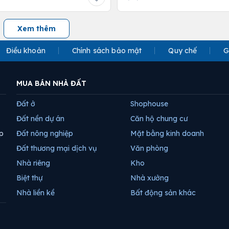
Xem thêm
Điều khoản
Chính sách bảo mật
Quy chế
G
MUA BÁN NHÀ ĐẤT
Đất ở
Shophouse
Đất nền dự án
Căn hộ chung cư
p
Đất nông nghiệp
Mặt bằng kinh doanh
Đất thương mại dịch vụ
Văn phòng
Nhà riêng
Kho
Biệt thự
Nhà xưởng
Nhà liền kề
Bất động sản khác