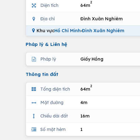
2
Diện tích
64m
Địa chỉ
Đình Xuân Nghiêm
Khu vực
Hồ Chí Minh
›
Đình Xuân Nghiêm
Pháp lý & Liên hệ
Pháp lý
Giấy Hồng
Thông tin đất
2
Tổng diện tích
64m
Mặt đường
4m
Chiều dài đất
16m
Số mặt hẻm
1