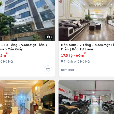
3
- 10 Tầng - 9.6m.Mạt Tiền. (
Bán 60m - 7 Tầng - 4.6m.Mặt Ti
uê ) Cầu Giấy
Diễn ) Bắc Từ Liêm
2
2
25m
17.5 tỷ
·
60m
ố Hà Nội
Thành phố Hà Nội
hôm qua