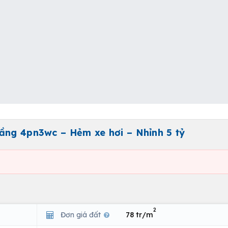
ầng 4pn3wc – Hẻm xe hơi – Nhỉnh 5 tỷ
2
Đơn giá đất
78 tr/m