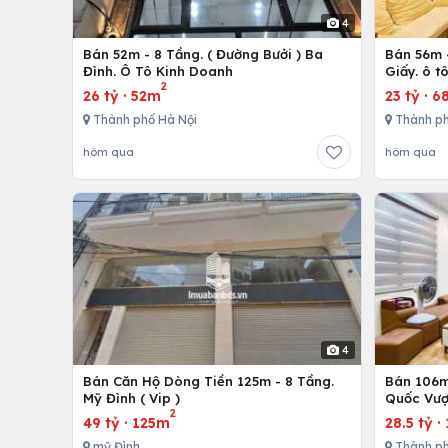
4
Bán 52m - 8 Tầng. ( Đường Bưởi ) Ba
Bán 56m -
Đình. Ô Tô Kinh Doanh
Giấy. ô t
2
26 tỷ
·
52m
23 tỷ
·
6
Thành phố Hà Nội
Thành ph
hôm qua
hôm qua
4
Bán Căn Hộ Dòng Tiền 125m - 8 Tầng.
Bán 106m 
Mỹ Đình ( Vip )
Quốc Vượ
2
49 tỷ
·
125m
28.5 tỷ
·
mỹ Đình
Thành ph