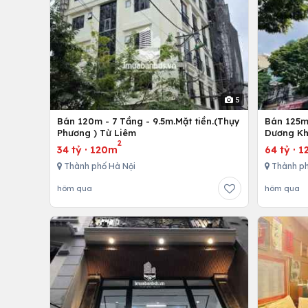
5
Bán 120m - 7 Tầng - 9.5m.Mặt tiền.(Thụy
Bán 125m 
Phương ) Từ Liêm
Dương Kh
2
34 tỷ
·
120m
64 tỷ
·
1
Thành phố Hà Nội
Thành ph
hôm qua
hôm qua