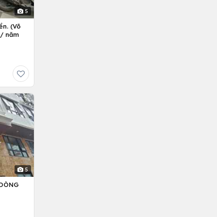
5
ền. (Võ
ỷ/ năm
5
– DÒNG