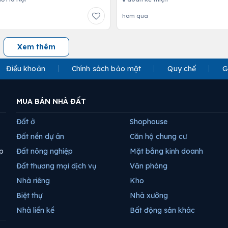
hôm qua
Xem thêm
Điều khoản
Chính sách bảo mật
Quy chế
G
MUA BÁN NHÀ ĐẤT
Đất ở
Shophouse
Đất nền dự án
Căn hộ chung cư
p
Đất nông nghiệp
Mặt bằng kinh doanh
Đất thương mại dịch vụ
Văn phòng
Nhà riêng
Kho
Biệt thự
Nhà xưởng
Nhà liền kề
Bất động sản khác