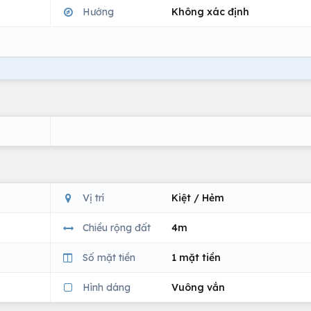
Hướng
Không xác định
Vị trí
Kiệt / Hẻm
Chiều rộng đất
4m
Số mặt tiền
1 mặt tiền
Hình dáng
Vuông vắn