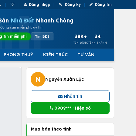
Đăng nhập
Đăng ký
Đăng tin
Bán
Nhà Đất
Nhanh Chóng
động sản miễn phí, uy tín
38K+
34
g tin miễn phí
Tìm BĐS
TIN ĐĂNG
TỈNH THÀNH
PHONG THUỶ
KIẾN TRÚC
TƯ VẤN
N
Nguyễn Xuân Lộc
Nhắn tin
0909*** · Hiện số
Mua bán theo tỉnh