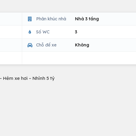
Phân khúc nhà
Nhà 3 tầng
Số WC
3
Chỗ để xe
Không
 Hẻm xe hơi – Nhỉnh 5 tỷ