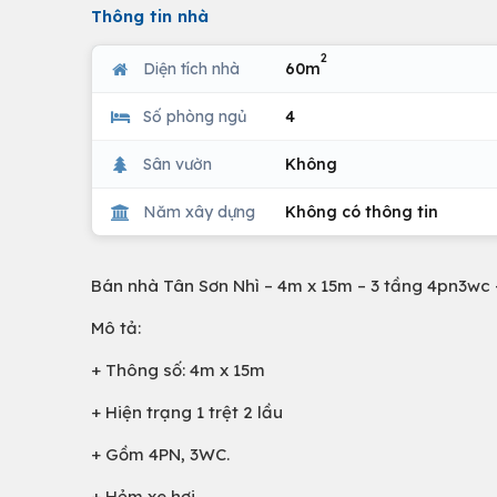
Thông tin nhà
2
Diện tích nhà
60m
Số phòng ngủ
4
Sân vườn
Không
Năm xây dựng
Không có thông tin
Bán nhà Tân Sơn Nhì – 4m x 15m – 3 tầng 4pn3wc –
Mô tả:
+ Thông số: 4m x 15m
+ Hiện trạng 1 trệt 2 lầu
+ Gồm 4PN, 3WC.
+ Hẻm xe hơi