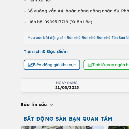
+ Sổ vuông vắn A4, hoàn công công nhận đủ. Pháp
+ Liên hệ: 0909317719 (Xuân Lộc)
Mua bán bất động sản
Bán nhà
Bán nhà
Bán nhà Tân Sơn N
Tiện ích & Đặc điểm
Biến động giá khu vực
Tính lãi vay ngân 
NGÀY ĐĂNG
21/05/2025
Báo tin xấu
BẤT ĐỘNG SẢN BẠN QUAN TÂM