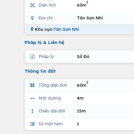
2
Diện tích
60m
Địa chỉ
Tân Sơn Nhì
Khu vực
›
Tân Sơn Nhì
Pháp lý & Liên hệ
Pháp lý
Sổ Đỏ
Thông tin đất
2
Tổng diện tích
60m
Mặt đường
4m
Chiều dài đất
15m
Số mặt hẻm
1