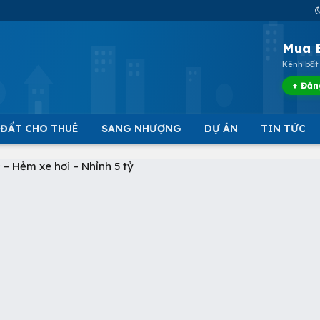
Mua 
Kênh bất 
+ Đăn
 ĐẤT CHO THUÊ
SANG NHƯỢNG
DỰ ÁN
TIN TỨC