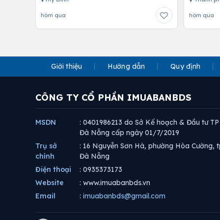
hôm qua
hôm qua
Giới thiệu
Hướng dẫn
Quy định
CÔNG TY CỔ PHẦN IMUABANBDS
MSDN
: 0401986213 do Sở Kế hoạch & Đầu tư TP
Đà Nẵng cấp ngày 01/7/2019
Trụ sở
: 16 Nguyễn Sơn Hà, phường Hòa Cường, t
chính
Đà Nẵng
Điện thoại
: 0935373173
Website
: www.imuabanbds.vn
Email
:
imuabanbds@gmail.com