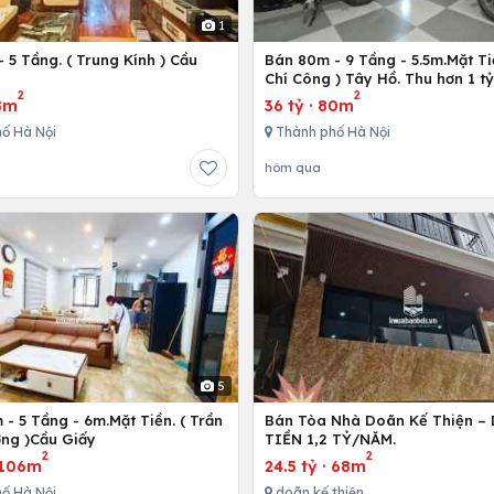
1
 5 Tầng. ( Trung Kính ) Cầu
Bán 80m - 9 Tầng - 5.5m.Mặt Ti
ô
Chí Công ) Tây Hồ. Thu hơn 1 t
2
2
8m
36 tỷ
·
80m
ố Hà Nội
Thành phố Hà Nội
hôm qua
5
- 5 Tầng - 6m.Mặt Tiền. ( Trần
Bán Tòa Nhà Doãn Kế Thiện 
ng )Cầu Giấy
TIỀN 1,2 TỶ/NĂM.
2
2
106m
24.5 tỷ
·
68m
ố Hà Nội
doãn kế thiện