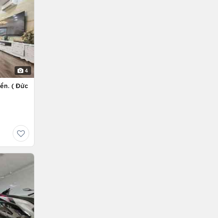
4
ền. ( Đức