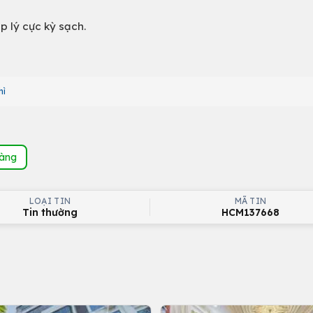
 lý cực kỳ sạch.
hì
hàng
LOẠI TIN
MÃ TIN
Tin thường
HCM137668