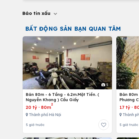
Báo tin xấu
BẤT ĐỘNG SẢN BẠN QUAN TÂM
5
Bán 80m - 6 Tầng - 6.2m.Mặt Tiền. (
Bán 80m -
Nguyễn Khang ) Cầu Giấy
Phương C
2
20 tỷ
·
80m
17 tỷ
·
8
Thành phố Hà Nội
Thành ph
5 giờ trước
5 giờ trước