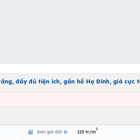
ng, đầy đủ tiện ích, gần hồ Hạ Đình, giá cực t
2
Đơn giá đất
123 tr/m