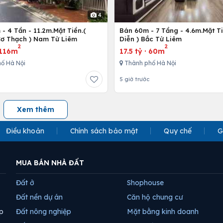
4
- 4 Tần - 11.2m.Mặt Tiền.(
Bán 60m - 7 Tầng - 4.6m.Mặt Ti
ơ Thạch ) Nam Từ Liêm
Diễn ) Bắc Từ Liêm
2
2
116m
17.5 tỷ
·
60m
ố Hà Nội
Thành phố Hà Nội
5 giờ trước
Xem thêm
Điều khoản
Chính sách bảo mật
Quy chế
G
MUA BÁN NHÀ ĐẤT
Đất ở
Shophouse
Đất nền dự án
Căn hộ chung cư
p
Đất nông nghiệp
Mặt bằng kinh doanh