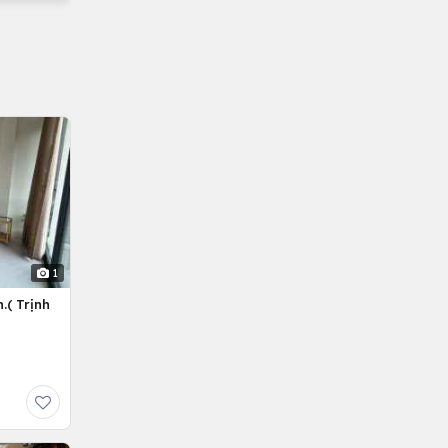
1
.( Trịnh