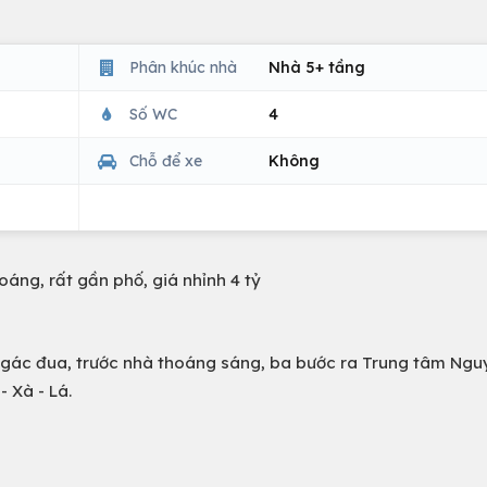
Phân khúc nhà
Nhà 5+ tầng
Số WC
4
Chỗ để xe
Không
áng, rất gần phố, giá nhỉnh 4 tỷ
ba gác đua, trước nhà thoáng sáng, ba bước ra Trung tâm Nguy
- Xà - Lá.