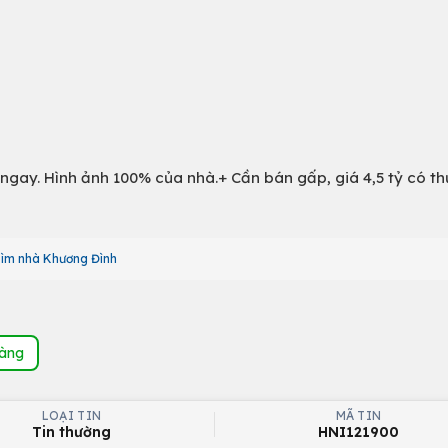
 ngay. Hình ảnh 100% của nhà.+ Cần bán gấp, giá 4,5 tỷ có t
ìm nhà Khương Đình
hàng
LOẠI TIN
MÃ TIN
Tin thường
HNI121900