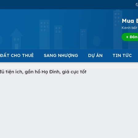
Mua 
Kênh bất 
+ Đăn
 ĐẤT CHO THUÊ
SANG NHƯỢNG
DỰ ÁN
TIN TỨC