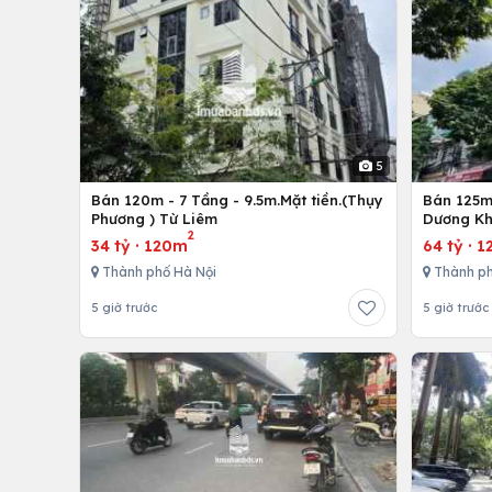
5
Bán 120m - 7 Tầng - 9.5m.Mặt tiền.(Thụy
Bán 125m 
Phương ) Từ Liêm
Dương Kh
2
34 tỷ
·
120m
64 tỷ
·
1
Thành phố Hà Nội
Thành ph
5 giờ trước
5 giờ trước