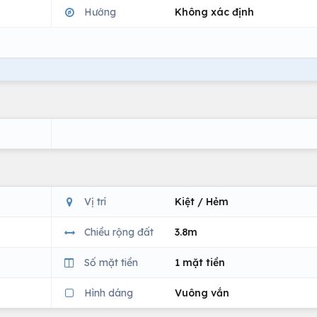
Hướng
Không xác định
Vị trí
Kiệt / Hẻm
Chiều rộng đất
3.8m
Số mặt tiền
1 mặt tiền
Hình dáng
Vuông vắn