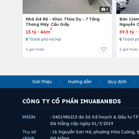
4
Nhà Siê Rẻ - Khúc Thừa Dụ - 7 Tầng
Bán 116m 
Thang Máy. Cầu Giấy
Nguyễn C
2
13 tỷ
·
46m
39.5 tỷ
·
Thành phố Hà Nội
Thành ph
5 giờ trước
5 giờ trước
Giới thiệu
Hướng dẫn
Quy định
CÔNG TY CỔ PHẦN IMUABANBDS
MSDN
: 0401986213 do Sở Kế hoạch & Đầu tư TP
Đà Nẵng cấp ngày 01/7/2019
Trụ sở
: 16 Nguyễn Sơn Hà, phường Hòa Cường, t
chính
Đà Nẵng