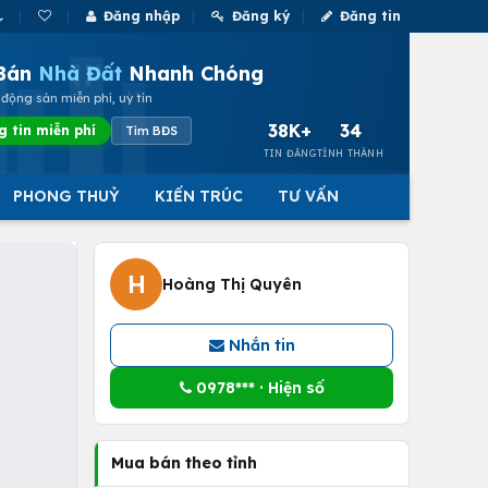
Đăng nhập
Đăng ký
Đăng tin
Bán
Nhà Đất
Nhanh Chóng
động sản miễn phí, uy tín
38K+
34
g tin miễn phí
Tìm BĐS
TIN ĐĂNG
TỈNH THÀNH
PHONG THUỶ
KIẾN TRÚC
TƯ VẤN
H
Hoàng Thị Quyên
Nhắn tin
0978*** · Hiện số
Mua bán theo tỉnh