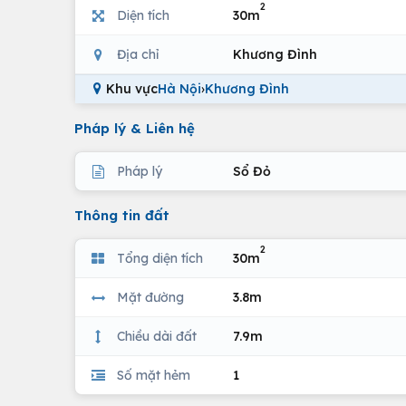
2
Diện tích
30m
Địa chỉ
Khương Đình
Khu vực
Hà Nội
›
Khương Đình
Pháp lý & Liên hệ
Pháp lý
Sổ Đỏ
Thông tin đất
2
Tổng diện tích
30m
Mặt đường
3.8m
Chiều dài đất
7.9m
Số mặt hẻm
1