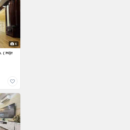
4
. ( Mặt