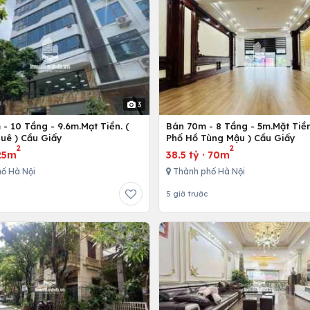
3
- 10 Tầng - 9.6m.Mạt Tiền. (
Bán 70m - 8 Tầng - 5m.Mặt Tiền
uê ) Cầu Giấy
Phố Hồ Tùng Mậu ) Cầu Giấy
2
2
25m
38.5 tỷ
·
70m
ố Hà Nội
Thành phố Hà Nội
5 giờ trước