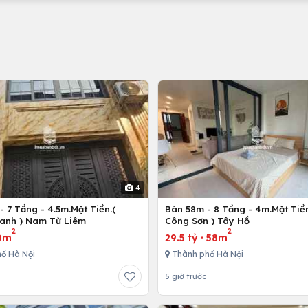
4
 7 Tầng - 4.5m.Mặt Tiền.(
Bán 58m - 8 Tầng - 4m.Mặt Tiền
anh ) Nam Từ Liêm
Công Sơn ) Tây Hồ
2
2
0m
29.5 tỷ
·
58m
ố Hà Nội
Thành phố Hà Nội
5 giờ trước