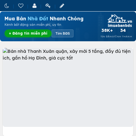
Mua Bán
Nhà Đất
Nhanh Chóng
Kênh bất động sản miễn phí, uy tín
38K+
34
+ Đăng tin miễn phí
Tìm BĐS
TIN ĐĂNG
TỈNH THÀNH