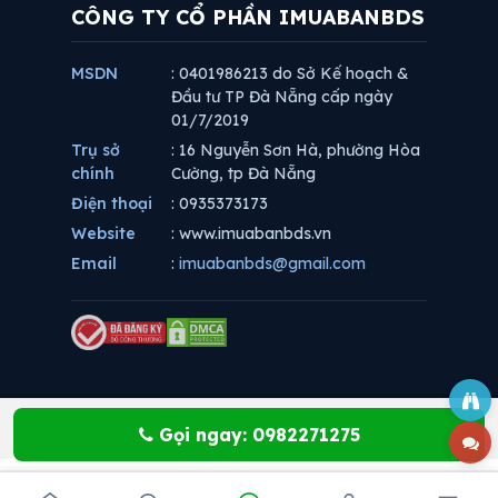
CÔNG TY CỔ PHẦN IMUABANBDS
MSDN
: 0401986213 do Sở Kế hoạch &
Đầu tư TP Đà Nẵng cấp ngày
01/7/2019
Trụ sở
: 16 Nguyễn Sơn Hà, phường Hòa
chính
Cường, tp Đà Nẵng
Điện thoại
: 0935373173
Website
: www.imuabanbds.vn
Email
:
imuabanbds@gmail.com
Gọi ngay: 0982271275