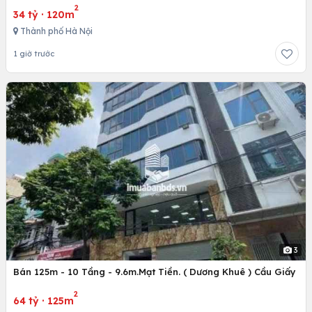
2
34 tỷ
·
120m
Thành phố Hà Nội
1 giờ trước
3
Bán 125m - 10 Tầng - 9.6m.Mạt Tiền. ( Dương Khuê ) Cầu Giấy
2
64 tỷ
·
125m