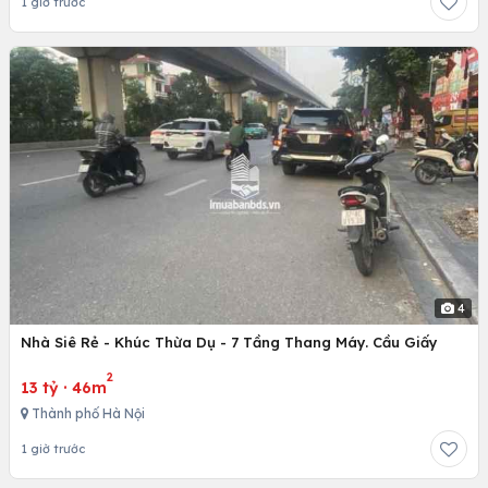
1 giờ trước
4
Nhà Siê Rẻ - Khúc Thừa Dụ - 7 Tầng Thang Máy. Cầu Giấy
2
13 tỷ
·
46m
Thành phố Hà Nội
1 giờ trước