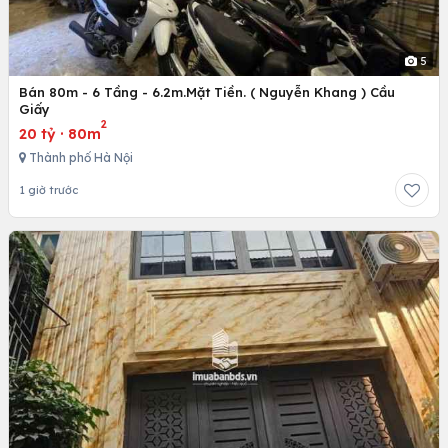
5
Bán 80m - 6 Tầng - 6.2m.Mặt Tiền. ( Nguyễn Khang ) Cầu
Giấy
2
20 tỷ
·
80m
Thành phố Hà Nội
1 giờ trước