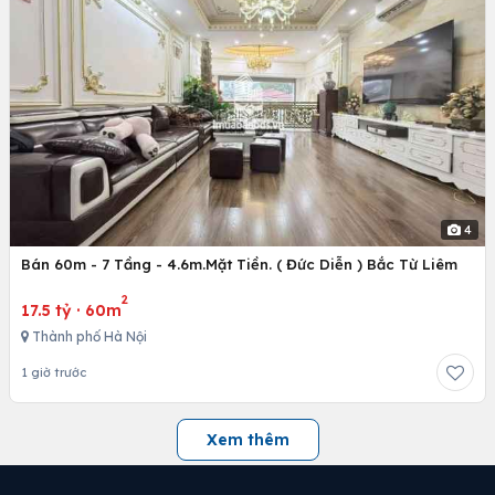
4
Bán 60m - 7 Tầng - 4.6m.Mặt Tiền. ( Đức Diễn ) Bắc Từ Liêm
2
17.5 tỷ
·
60m
Thành phố Hà Nội
1 giờ trước
Xem thêm