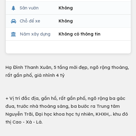
Sân vườn
Không
Chỗ để xe
Không
Năm xây dựng
Không có thông tin
Hạ Đình Thanh Xuân, 5 tầng mới đẹp, ngõ rộng thoáng,
rất gần phố, giá nhỉnh 4 tỷ
+ Vị trí đắc địa, gần hồ, rất gần phố, ngõ rộng ba gác
đua, trước nhà thoáng sáng, ba bước ra Trung tâm
Nguyễn Trãi, Đại học khoa học tự nhiên, KHXH,.. khu đô
thị Cao - Xà - Lá.