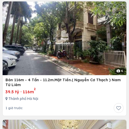
4
Bán 116m - 4 Tần - 11.2m.Mặt Tiền.( Nguyễn Cơ Thạch ) Nam
Từ Liêm
2
39.5 tỷ
·
116m
Thành phố Hà Nội
1 giờ trước