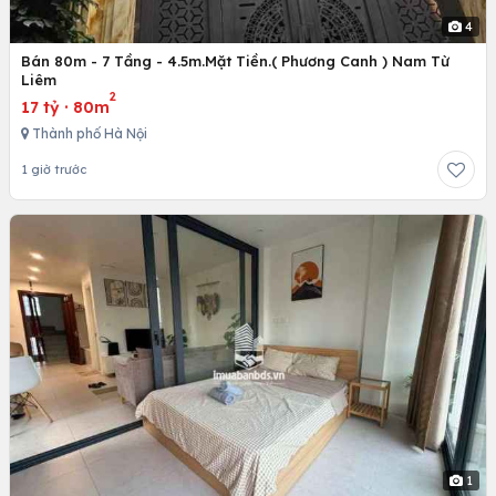
4
Bán 80m - 7 Tầng - 4.5m.Mặt Tiền.( Phương Canh ) Nam Từ
Liêm
2
17 tỷ
·
80m
Thành phố Hà Nội
1 giờ trước
1