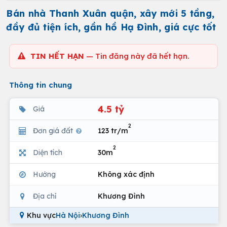
Bán nhà Thanh Xuân quận, xây mới 5 tầng,
đầy đủ tiện ích, gần hồ Hạ Đình, giá cực tốt
TIN HẾT HẠN
— Tin đăng này đã hết hạn.
Thông tin chung
4.5 tỷ
Giá
2
Đơn giá đất
123 tr/m
2
Diện tích
30m
Hướng
Không xác định
Địa chỉ
Khương Đình
Khu vực
Hà Nội
›
Khương Đình