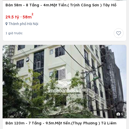
Bán 58m - 8 Tầng - 4m.Mặt Tiền.( Trịnh Công Sơn ) Tây Hồ
2
29.5 tỷ
·
58m
Thành phố Hà Nội
1 giờ trước
5
Bán 120m - 7 Tầng - 9.5m.Mặt tiền.(Thụy Phương ) Từ Liêm