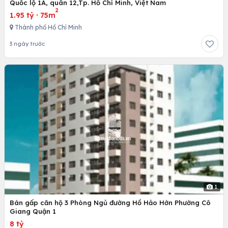
Quốc lộ 1A, quân 12,Tp. Hồ Chí Minh, Việt Nam
2
1.95 tỷ
·
75m
Thành phố Hồ Chí Minh
3 ngày trước
1
Bán gấp căn hộ 3 Phòng Ngủ đường Hồ Hảo Hớn Phường Cô
Giang Quận 1
8 tỷ