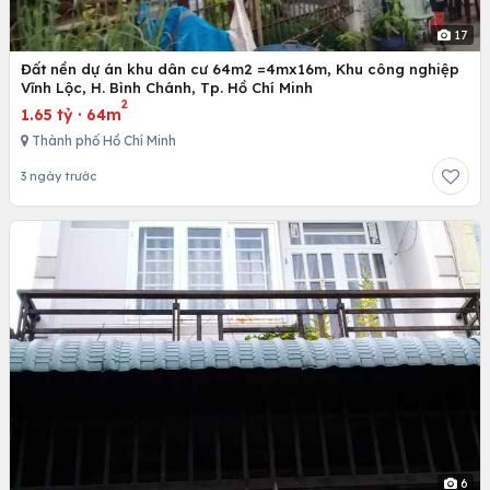
17
Đất nền dự án khu dân cư 64m2 =4mx16m, Khu công nghiệp
Vĩnh Lộc, H. Bình Chánh, Tp. Hồ Chí Minh
2
1.65 tỷ
·
64m
Thành phố Hồ Chí Minh
3 ngày trước
6