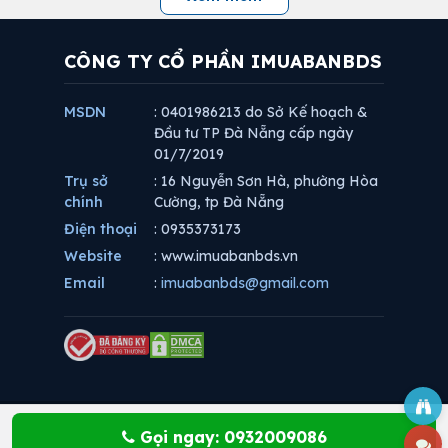
CÔNG TY CỔ PHẦN IMUABANBDS
MSDN
: 0401986213 do Sở Kế hoạch &
Đầu tư TP Đà Nẵng cấp ngày
01/7/2019
Trụ sở
: 16 Nguyễn Sơn Hà, phường Hòa
chính
Cường, tp Đà Nẵng
Điện thoại
: 0935373173
Website
: www.imuabanbds.vn
Email
:
imuabanbds@gmail.com
Gọi ngay: 0932009086