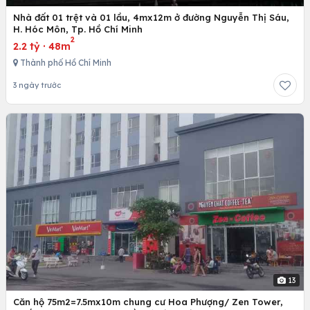
Nhà đất 01 trệt và 01 lầu, 4mx12m ở đường Nguyễn Thị Sáu,
H. Hóc Môn, Tp. Hồ Chí Minh
2
2.2 tỷ
·
48m
Thành phố Hồ Chí Minh
3 ngày trước
13
Căn hộ 75m2=7.5mx10m chung cư Hoa Phượng/ Zen Tower,