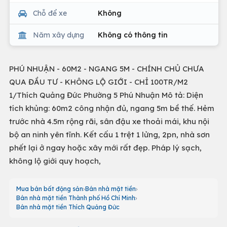
Chỗ để xe
Không
Năm xây dựng
Không có thông tin
PHÚ NHUẬN - 60M2 - NGANG 5M - CHÍNH CHỦ CHƯA
QUA ĐẦU TƯ - KHÔNG LỘ GIỚI - CHỈ 100TR/M2
1/Thích Quảng Đức Phường 5 Phú Nhuận Mô tả: Diện
tích khủng: 60m2 công nhận đủ, ngang 5m bề thế. Hẻm
trước nhà 4.5m rộng rãi, sân đậu xe thoải mái, khu nội
bộ an ninh yên tĩnh. Kết cấu 1 trệt 1 lửng, 2pn, nhà sơn
phết lại ở ngay hoặc xây mới rất đẹp. Pháp lý sạch,
không lộ giới quy hoạch,
Mua bán bất động sản
Bán nhà mặt tiền
Bán nhà mặt tiền Thành phố Hồ Chí Minh
Bán nhà mặt tiền Thích Quảng Đức