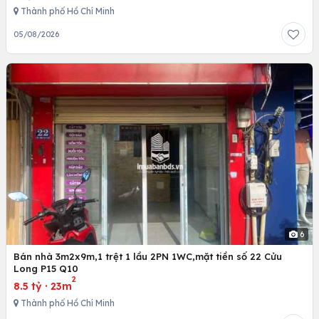
Thành phố Hồ Chí Minh
05/08/2026
6
Bán nhà 3m2x9m,1 trệt 1 lầu 2PN 1WC,mặt tiền số 22 Cửu
Long P15 Q10
2
8.5 tỷ
·
23m
Thành phố Hồ Chí Minh