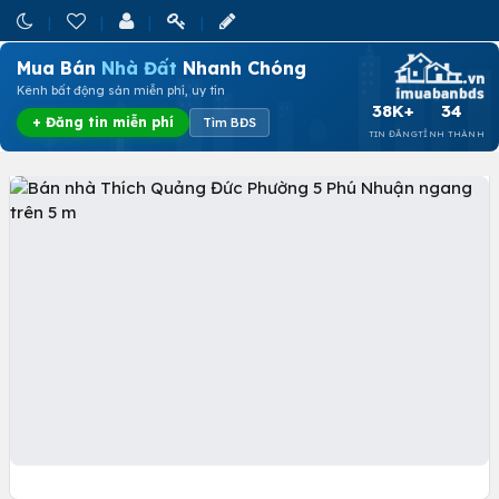
Mua Bán
Nhà Đất
Nhanh Chóng
Kênh bất động sản miễn phí, uy tín
38K+
34
+ Đăng tin miễn phí
Tìm BĐS
TIN ĐĂNG
TỈNH THÀNH