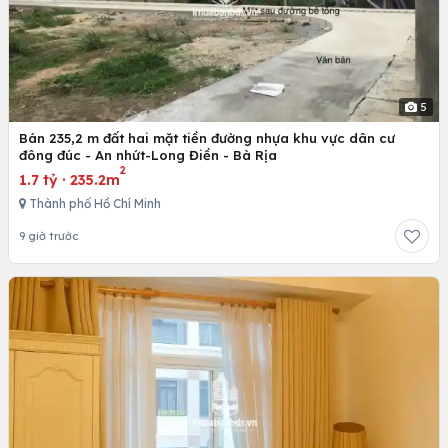
5
Bán 235,2 m đất hai mặt tiền đường nhựa khu vực dân cư
đông đúc - An nhứt-Long Điền - Bà Rịa
2
1.7 tỷ
·
235.2m
Thành phố Hồ Chí Minh
9 giờ trước