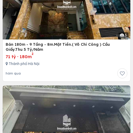
5
Bán 180m - 9 Tầng - 8m.Mặt Tiền.( Võ Chí Công ) Cầu
Giấy.Thu 5 Tỷ/Năm
2
71 tỷ
·
180m
Thành phố Hà Nội
hôm qua