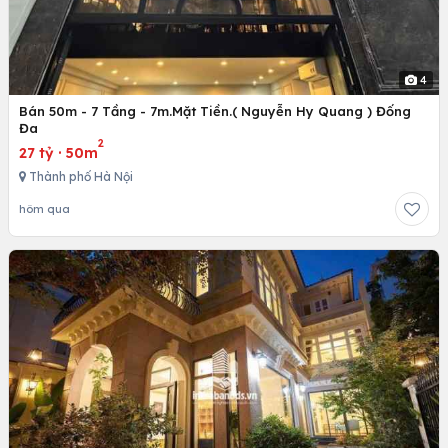
4
Bán 50m - 7 Tầng - 7m.Mặt Tiền.( Nguyễn Hy Quang ) Đống
Đa
2
27 tỷ
·
50m
Thành phố Hà Nội
hôm qua