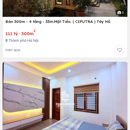
5
Bán 300m - 4 tầng - 33m.Mặt Tiền. ( CIPUTRA ) Tây Hồ
2
111 tỷ
·
300m
Thành phố Hà Nội
hôm qua