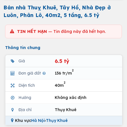
Bán nhà Thuỵ Khuê, Tây Hồ, Nhà Đẹp ở
Luôn, Phân Lô, 40m2, 5 tầng, 6.5 tỷ
TIN HẾT HẠN
— Tin đăng này đã hết hạn.
Thông tin chung
6.5 tỷ
Giá
2
Đơn giá đất
136 tr/m
2
Diện tích
40m
Hướng
Không xác định
Địa chỉ
Thụy Khuê
Khu vực
Hà Nội
›
Thụy Khuê