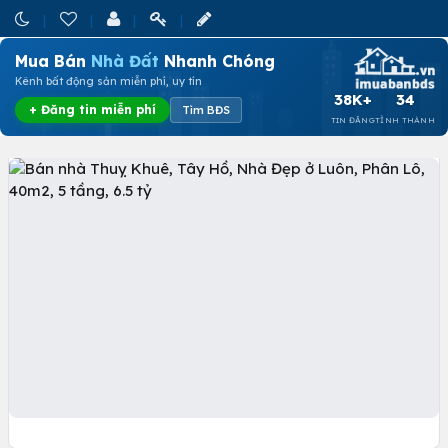
Mua Bán
Nhà Đất
Nhanh Chóng
Kênh bất động sản miễn phí, uy tín
38K+
34
+ Đăng tin miễn phí
Tìm BĐS
TIN ĐĂNG
TỈNH THÀNH