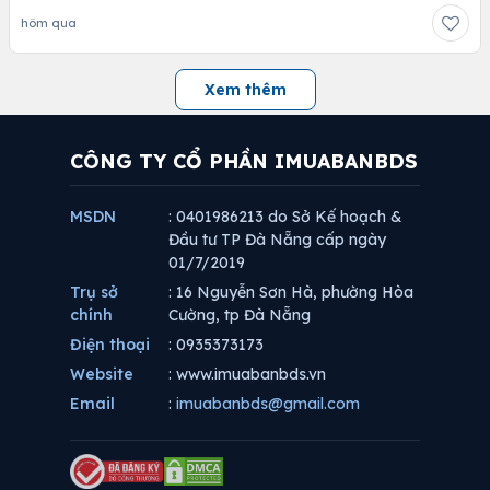
hôm qua
Xem thêm
CÔNG TY CỔ PHẦN IMUABANBDS
MSDN
: 0401986213 do Sở Kế hoạch &
Đầu tư TP Đà Nẵng cấp ngày
01/7/2019
Trụ sở
: 16 Nguyễn Sơn Hà, phường Hòa
chính
Cường, tp Đà Nẵng
Điện thoại
: 0935373173
Website
: www.imuabanbds.vn
Email
:
imuabanbds@gmail.com