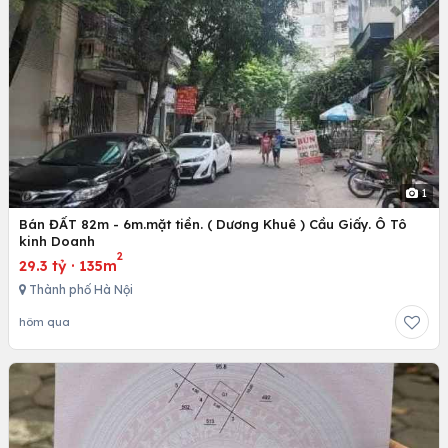
1
Bán ĐẤT 82m - 6m.mặt tiền. ( Dương Khuê ) Cầu Giấy. Ô Tô
kinh Doanh
2
29.3 tỷ
·
135m
Thành phố Hà Nội
hôm qua