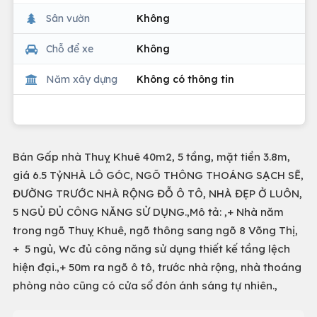
Sân vườn
Không
Chỗ để xe
Không
Năm xây dựng
Không có thông tin
Bán Gấp nhà Thuỵ Khuê 40m2, 5 tầng, mặt tiền 3.8m,
giá 6.5 TỷNHÀ LÔ GÓC, NGÕ THÔNG THOÁNG SẠCH SẼ,
ĐƯỜNG TRƯỚC NHÀ RỘNG ĐỖ Ô TÔ, NHÀ ĐẸP Ở LUÔN,
5 NGỦ ĐỦ CÔNG NĂNG SỬ DỤNG.,Mô tả: ,+ Nhà năm
trong ngõ Thuỵ Khuê, ngõ thông sang ngõ 8 Võng Thị,
+ 5 ngủ, Wc đủ công năng sử dụng thiết kế tầng lệch
hiện đại.,+ 50m ra ngõ ô tô, trước nhà rộng, nhà thoáng
phòng nào cũng có cửa sổ đón ánh sáng tự nhiên.,