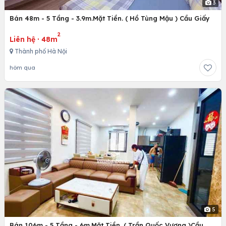
3
Bán 48m - 5 Tầng - 3.9m.Mặt Tiền. ( Hồ Tùng Mậu ) Cầu Giấy
2
Liên hệ
·
48m
Thành phố Hà Nội
hôm qua
5
Bán 106m - 5 Tầng - 6m.Mặt Tiền. ( Trần Quốc Vượng )Cầu