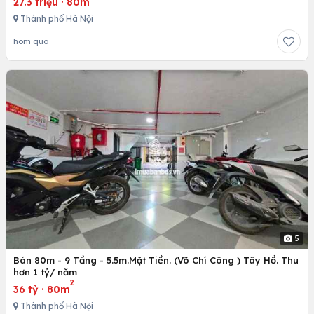
27.3 triệu
·
80m
Thành phố Hà Nội
hôm qua
5
Bán 80m - 9 Tầng - 5.5m.Mặt Tiền. (Võ Chí Công ) Tây Hồ. Thu
hơn 1 tỷ/ năm
2
36 tỷ
·
80m
Thành phố Hà Nội