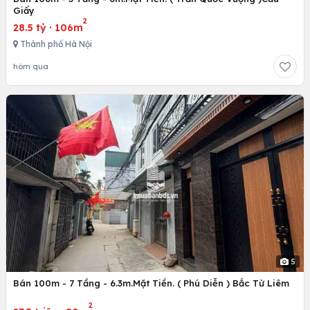
Giấy
2
28.5 tỷ
·
106m
Thành phố Hà Nội
hôm qua
5
Bán 100m - 7 Tầng - 6.3m.Mặt Tiền. ( Phú Diễn ) Bắc Từ Liêm
2