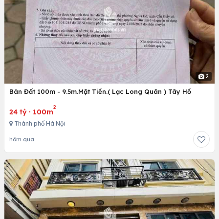
2
Bán Đất 100m - 9.5m.Mặt Tiền.( Lạc Long Quân ) Tây Hồ
2
24 tỷ
·
100m
Thành phố Hà Nội
hôm qua