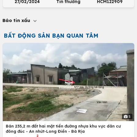
27/02/2024
Tin thường
HCM122909
Báo tin xấu
BẤT ĐỘNG SẢN BẠN QUAN TÂM
5
Bán 235,2 m đất hai mặt tiền đường nhựa khu vực dân cư
đông đúc - An nhứt-Long Điền - Bà Rịa
2