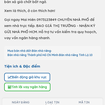
bán xả giá chốt bất ngờ.
Xem là thích, ở còn thích hơn!
Gọi ngay Mai Hiên 0973123849 CHUYÊN NHÀ PHỐ để
xem nhà trực tiếp. BAO GIÁ THỊ TRƯỜNG - NHẬN KÝ
GỬI NHÀ PHỐ HCM. Hỗ trợ tư vấn kiểm tra quy hoạch,
vay vốn ngân hàng nhanh.
Mua bán nhà đất
Bán nhà riêng
Bán nhà riêng Thành phố Hồ Chí Minh
Bán nhà riêng Tỉnh Lộ 10
Tiện ích & Đặc điểm
Biến động giá khu vực
Tính lãi vay ngân hàng
NGÀY ĐĂNG
LOẠI TIN
MÃ TIN