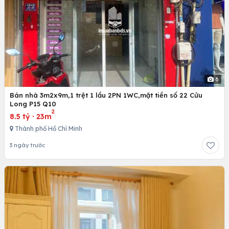
6
Bán nhà 3m2x9m,1 trệt 1 lầu 2PN 1WC,mặt tiền số 22 Cửu
Long P15 Q10
2
8.5 tỷ
·
23m
Thành phố Hồ Chí Minh
3 ngày trước