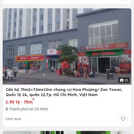
13
Căn hộ 75m2=7.5mx10m chung cư Hoa Phượng/ Zen Tower,
Quốc lộ 1A, quân 12,Tp. Hồ Chí Minh, Việt Nam
2
1.95 tỷ
·
75m
Thành phố Hồ Chí Minh
hôm qua