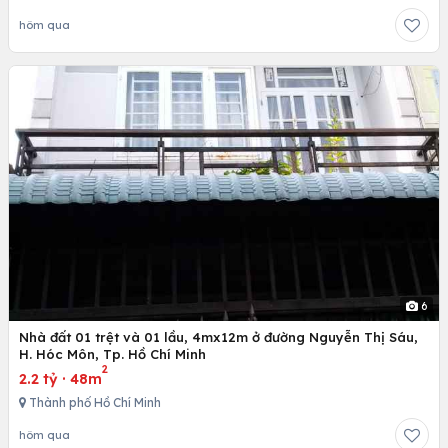
hôm qua
6
Nhà đất 01 trệt và 01 lầu, 4mx12m ở đường Nguyễn Thị Sáu,
H. Hóc Môn, Tp. Hồ Chí Minh
2
2.2 tỷ
·
48m
Thành phố Hồ Chí Minh
hôm qua