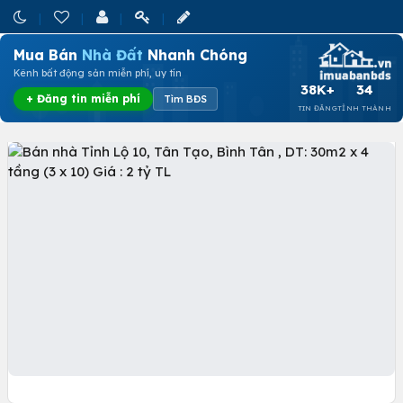
Mua Bán
Nhà Đất
Nhanh Chóng
Kênh bất động sản miễn phí, uy tín
38K+
34
+ Đăng tin miễn phí
Tìm BĐS
TIN ĐĂNG
TỈNH THÀNH