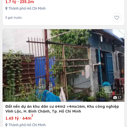
1.7 tỷ
·
235.2m
Thành phố Hồ Chí Minh
3 giờ trước
17
Đất nền dự án khu dân cư 64m2 =4mx16m, Khu công nghiệp
Vĩnh Lộc, H. Bình Chánh, Tp. Hồ Chí Minh
2
1.65 tỷ
·
64m
Thành phố Hồ Chí Minh