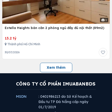
1
Estella Heights bán căn 2 phòng ngủ đầy đủ nội thất (89m2)
13.2 tỷ
Thành phố Hồ Chí Minh
30/07/2026
Xem thêm
CÔNG TY CỔ PHẦN IMUABANBDS
MSDN
: 0401986213 do Sở Kế hoạch &
Đầu tư TP Đà Nẵng cấp ngày
01/7/2019