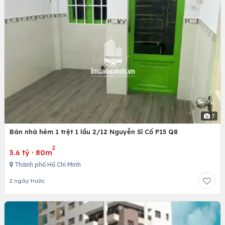
7
Bán nhà hẻm 1 trệt 1 lầu 2/12 Nguyễn Sĩ Cố P15 Q8
2
3.6 tỷ
·
80m
Thành phố Hồ Chí Minh
2 ngày trước