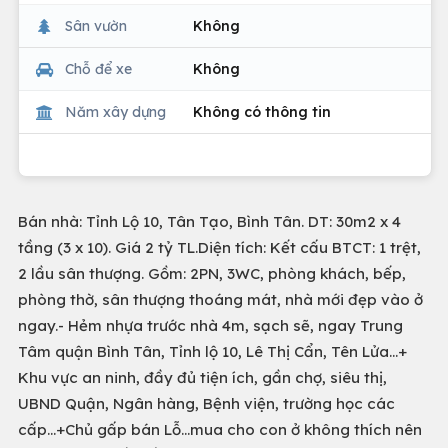
Sân vườn
Không
Chỗ để xe
Không
Năm xây dựng
Không có thông tin
Bán nhà: Tỉnh Lộ 10, Tân Tạo, Bình Tân. DT: 30m2 x 4
tầng (3 x 10). Giá 2 tỷ TL.Diện tích: Kết cấu BTCT: 1 trệt,
2 lầu sân thượng. Gồm: 2PN, 3WC, phòng khách, bếp,
phòng thờ, sân thượng thoáng mát, nhà mới đẹp vào ở
ngay.- Hẻm nhựa trước nhà 4m, sạch sẽ, ngay Trung
Tâm quận Bình Tân, Tỉnh lộ 10, Lê Thị Cẩn, Tên Lửa...+
Khu vực an ninh, đầy đủ tiện ích, gần chợ, siêu thị,
UBND Quận, Ngân hàng, Bệnh viện, trường học các
cấp...+Chủ gấp bán Lỗ...mua cho con ở không thích nên