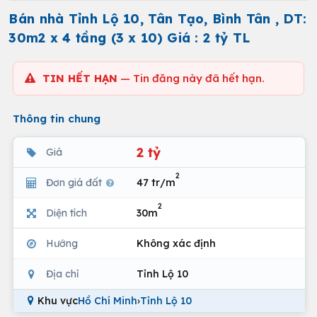
Bán nhà Tỉnh Lộ 10, Tân Tạo, Bình Tân , DT:
30m2 x 4 tầng (3 x 10) Giá : 2 tỷ TL
TIN HẾT HẠN
— Tin đăng này đã hết hạn.
Thông tin chung
2 tỷ
Giá
2
Đơn giá đất
47 tr/m
2
Diện tích
30m
Hướng
Không xác định
Địa chỉ
Tỉnh Lộ 10
Khu vực
Hồ Chí Minh
›
Tỉnh Lộ 10