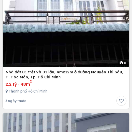
6
Nhà đất 01 trệt và 01 lầu, 4mx12m ở đường Nguyễn Thị Sáu,
H. Hóc Môn, Tp. Hồ Chí Minh
2
2.2 tỷ
·
48m
Thành phố Hồ Chí Minh
3 ngày trước