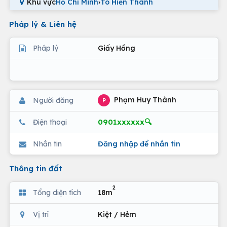
Khu vực
Hồ Chí Minh
›
Tô Hiến Thành
Pháp lý & Liên hệ
Pháp lý
Giấy Hồng
Phạm Huy Thành
Người đăng
P
0901xxxxxx🔍
Điện thoại
Nhắn tin
Đăng nhập để nhắn tin
Thông tin đất
2
Tổng diện tích
18m
Vị trí
Kiệt / Hẻm