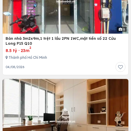
6
Bán nhà 3m2x9m,1 trệt 1 lầu 2PN 1WC,mặt tiền số 22 Cửu
Long P15 Q10
2
8.5 tỷ
·
23m
Thành phố Hồ Chí Minh
04/08/2026