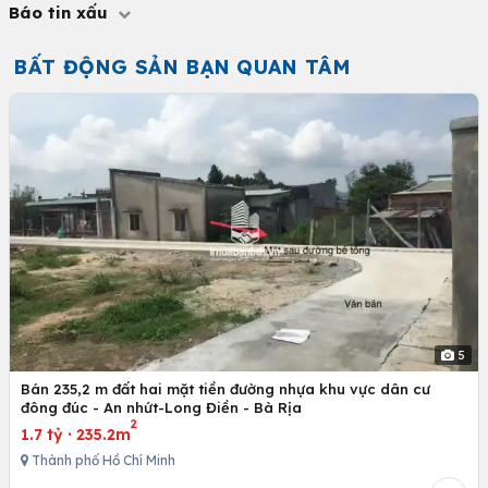
Báo tin xấu
BẤT ĐỘNG SẢN BẠN QUAN TÂM
5
Bán 235,2 m đất hai mặt tiền đường nhựa khu vực dân cư
đông đúc - An nhứt-Long Điền - Bà Rịa
2
1.7 tỷ
·
235.2m
Thành phố Hồ Chí Minh