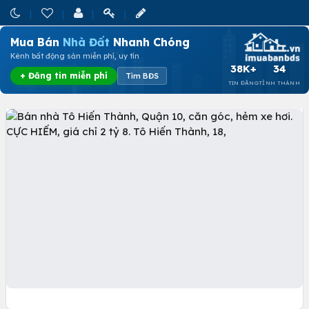
Mua Bán
Nhà Đất
Nhanh Chóng
Kênh bất động sản miễn phí, uy tín
38K+
34
+ Đăng tin miễn phí
Tìm BĐS
TIN ĐĂNG
TỈNH THÀNH