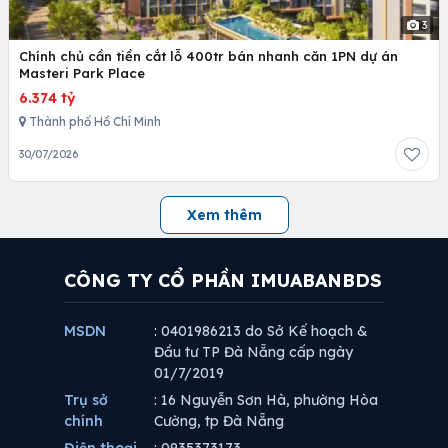
3
Chính chủ cần tiền cắt lỗ 400tr bán nhanh căn 1PN dự án
Masteri Park Place
6.374 tỷ
Thành phố Hồ Chí Minh
30/07/2026
Xem thêm
CÔNG TY CỔ PHẦN IMUABANBDS
MSDN
: 0401986213 do Sở Kế hoạch &
Đầu tư TP Đà Nẵng cấp ngày
01/7/2019
Trụ sở
: 16 Nguyễn Sơn Hà, phường Hòa
chính
Cường, tp Đà Nẵng
Điện thoại
: 0935373173