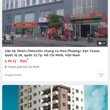
13
Căn hộ 75m2=7.5mx10m chung cư Hoa Phượng/ Zen Tower,
Quốc lộ 1A, quân 12,Tp. Hồ Chí Minh, Việt Nam
2
1.95 tỷ
·
75m
Thành phố Hồ Chí Minh
3 ngày trước