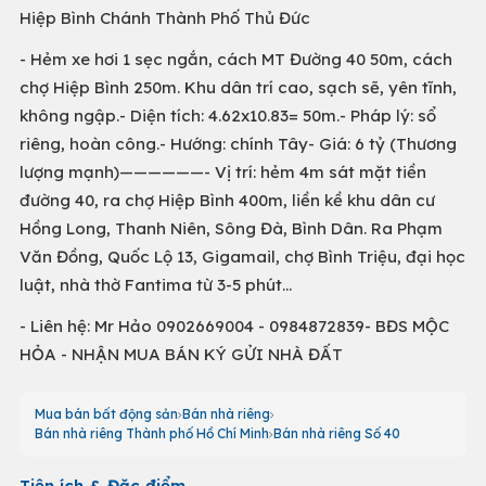
Hiệp Bình Chánh Thành Phố Thủ Đức
- Hẻm xe hơi 1 sẹc ngắn, cách MT Đường 40 50m, cách
chợ Hiệp Bình 250m. Khu dân trí cao, sạch sẽ, yên tĩnh,
không ngập.- Diện tích: 4.62x10.83= 50m.- Pháp lý: sổ
riêng, hoàn công.- Hướng: chính Tây- Giá: 6 tỷ (Thương
lượng mạnh)——————- Vị trí: hẻm 4m sát mặt tiền
đường 40, ra chợ Hiệp Bình 400m, liền kề khu dân cư
Hồng Long, Thanh Niên, Sông Đà, Bình Dân. Ra Phạm
Văn Đồng, Quốc Lộ 13, Gigamail, chợ Bình Triệu, đại học
luật, nhà thờ Fantima từ 3-5 phút...
- Liên hệ: Mr Hảo 0902669004 - 0984872839- BĐS MỘC
HỎA - NHẬN MUA BÁN KÝ GỬI NHÀ ĐẤT
Mua bán bất động sản
Bán nhà riêng
Bán nhà riêng Thành phố Hồ Chí Minh
Bán nhà riêng Số 40
Tiện ích & Đặc điểm