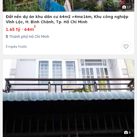
17
Đất nền dự án khu dân cư 64m2 =4mx16m, Khu công nghiệp
Vĩnh Lộc, H. Bình Chánh, Tp. Hồ Chí Minh
2
1.65 tỷ
·
64m
Thành phố Hồ Chí Minh
3 ngày trước
6