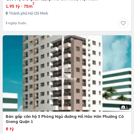
2
1.95 tỷ
·
75m
Thành phố Hồ Chí Minh
3 ngày trước
1
Bán gấp căn hộ 3 Phòng Ngủ đường Hồ Hảo Hớn Phường Cô
Giang Quận 1
8 tỷ