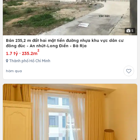
5
Bán 235,2 m đất hai mặt tiền đường nhựa khu vực dân cư
đông đúc - An nhứt-Long Điền - Bà Rịa
2
1.7 tỷ
·
235.2m
Thành phố Hồ Chí Minh
hôm qua