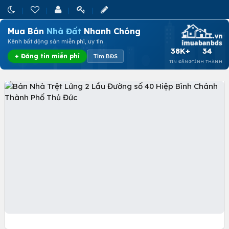
Mua Bán
Nhà Đất
Nhanh Chóng
Kênh bất động sản miễn phí, uy tín
38K+
34
+ Đăng tin miễn phí
Tìm BĐS
TIN ĐĂNG
TỈNH THÀNH