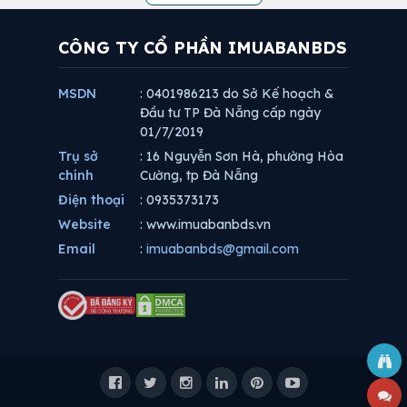
CÔNG TY CỔ PHẦN IMUABANBDS
MSDN
: 0401986213 do Sở Kế hoạch &
Đầu tư TP Đà Nẵng cấp ngày
01/7/2019
Trụ sở
: 16 Nguyễn Sơn Hà, phường Hòa
chính
Cường, tp Đà Nẵng
Điện thoại
: 0935373173
Website
: www.imuabanbds.vn
Email
:
imuabanbds@gmail.com