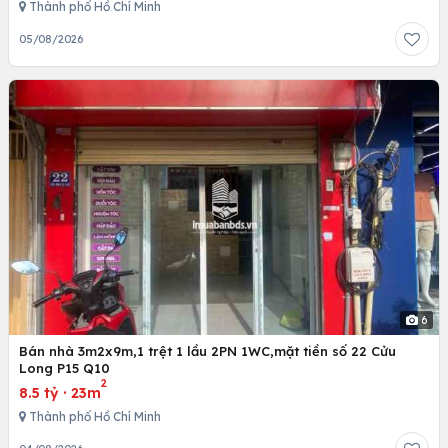
Thành phố Hồ Chí Minh
05/08/2026
6
Bán nhà 3m2x9m,1 trệt 1 lầu 2PN 1WC,mặt tiền số 22 Cửu
Long P15 Q10
2
8.5 tỷ
·
23m
Thành phố Hồ Chí Minh