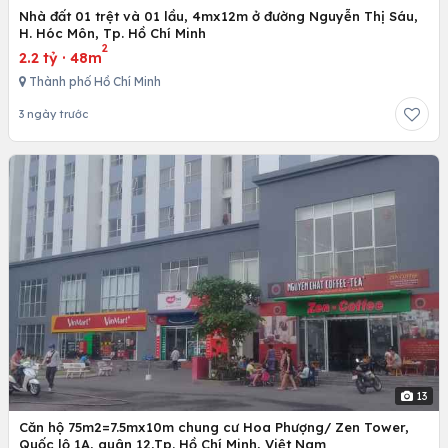
Nhà đất 01 trệt và 01 lầu, 4mx12m ở đường Nguyễn Thị Sáu,
H. Hóc Môn, Tp. Hồ Chí Minh
2
2.2 tỷ
·
48m
Thành phố Hồ Chí Minh
3 ngày trước
13
Căn hộ 75m2=7.5mx10m chung cư Hoa Phượng/ Zen Tower,
Quốc lộ 1A, quân 12,Tp. Hồ Chí Minh, Việt Nam