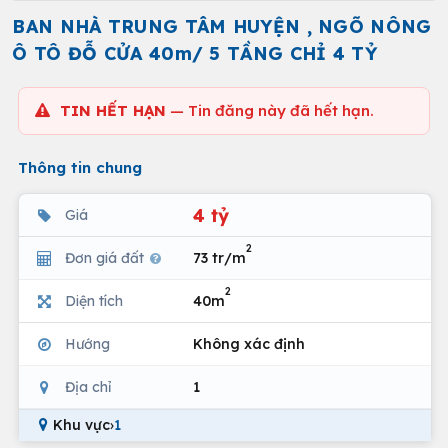
BAN NHÀ TRUNG TÂM HUYỆN , NGÕ NÔNG
Ô TÔ ĐỖ CỬA 40m/ 5 TẦNG CHỈ 4 TỶ
TIN HẾT HẠN
— Tin đăng này đã hết hạn.
Thông tin chung
4 tỷ
Giá
2
Đơn giá đất
73 tr/m
2
Diện tích
40m
Hướng
Không xác định
Địa chỉ
1
Khu vực
›
1