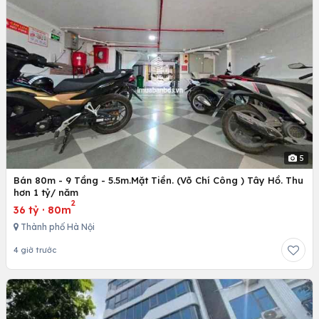
5
Bán 80m - 9 Tầng - 5.5m.Mặt Tiền. (Võ Chí Công ) Tây Hồ. Thu
hơn 1 tỷ/ năm
2
36 tỷ
·
80m
Thành phố Hà Nội
4 giờ trước