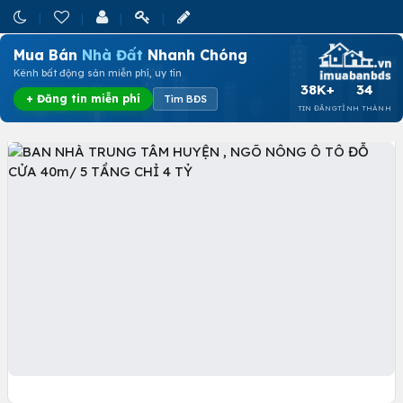
Mua Bán
Nhà Đất
Nhanh Chóng
Kênh bất động sản miễn phí, uy tín
38K+
34
+ Đăng tin miễn phí
Tìm BĐS
TIN ĐĂNG
TỈNH THÀNH