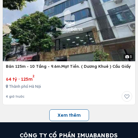
3
Bán 125m - 10 Tầng - 9.6m.Mạt Tiền. ( Dương Khuê ) Cầu Giấy
2
64 tỷ
·
125m
Thành phố Hà Nội
4 giờ trước
Xem thêm
CÔNG TY CỔ PHẦN IMUABANBDS