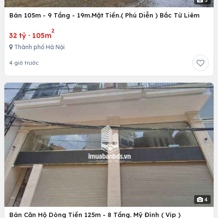
Bán 105m - 9 Tầng - 19m.Mặt Tiền.( Phú Diễn ) Bắc Từ Liêm
2
32 tỷ
·
105m
Thành phố Hà Nội
4 giờ trước
4
Bán Căn Hộ Dòng Tiền 125m - 8 Tầng. Mỹ Đình ( Vip )