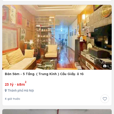
1
Bán 56m - 5 Tầng. ( Trung Kính ) Cầu Giấy. ô tô
2
23 tỷ
·
68m
Thành phố Hà Nội
4 giờ trước