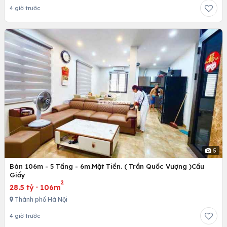
4 giờ trước
5
Bán 106m - 5 Tầng - 6m.Mặt Tiền. ( Trần Quốc Vượng )Cầu
Giấy
2
28.5 tỷ
·
106m
Thành phố Hà Nội
4 giờ trước