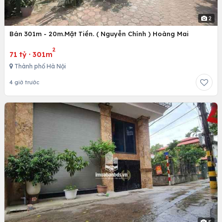
2
Bán 301m - 20m.Mặt Tiền. ( Nguyễn Chính ) Hoàng Mai
2
71 tỷ
·
301m
Thành phố Hà Nội
4 giờ trước
5