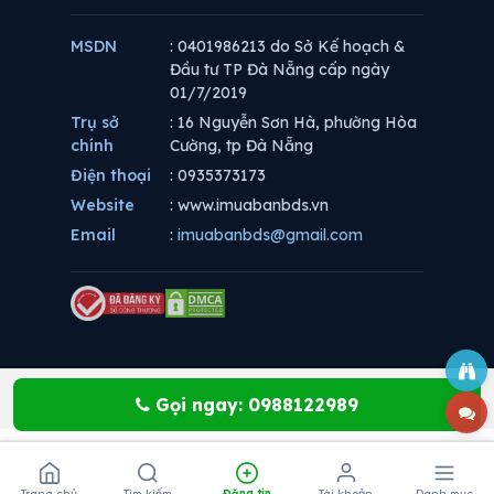
MSDN
: 0401986213 do Sở Kế hoạch &
Đầu tư TP Đà Nẵng cấp ngày
01/7/2019
Trụ sở
: 16 Nguyễn Sơn Hà, phường Hòa
chính
Cường, tp Đà Nẵng
Điện thoại
: 0935373173
Website
: www.imuabanbds.vn
Email
:
imuabanbds@gmail.com
Gọi ngay: 0988122989
Trang chủ
Tìm kiếm
Đăng tin
Tài khoản
Danh mục