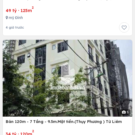
2
49 tỷ
·
125m
mỹ Đình
4 giờ trước
5
Bán 120m - 7 Tầng - 9.5m.Mặt tiền.(Thụy Phương ) Từ Liêm
2
34 tỷ
·
120m