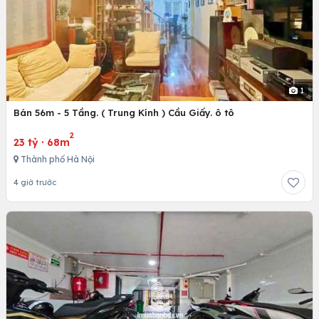
1
Bán 56m - 5 Tầng. ( Trung Kính ) Cầu Giấy. ô tô
2
23 tỷ
·
68m
Thành phố Hà Nội
4 giờ trước