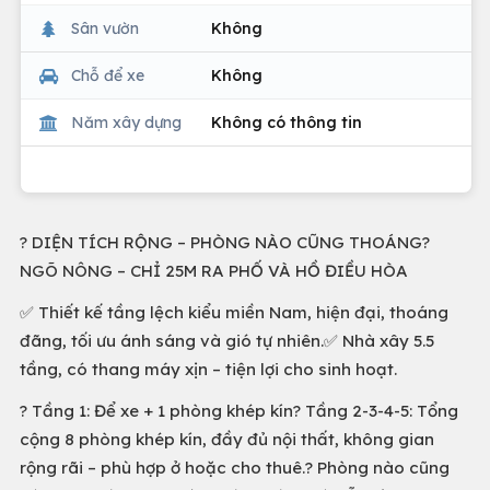
Sân vườn
Không
Chỗ để xe
Không
Năm xây dựng
Không có thông tin
? DIỆN TÍCH RỘNG – PHÒNG NÀO CŨNG THOÁNG?
NGÕ NÔNG – CHỈ 25M RA PHỐ VÀ HỒ ĐIỀU HÒA
✅ Thiết kế tầng lệch kiểu miền Nam, hiện đại, thoáng
đãng, tối ưu ánh sáng và gió tự nhiên.✅ Nhà xây 5.5
tầng, có thang máy xịn – tiện lợi cho sinh hoạt.
? Tầng 1: Để xe + 1 phòng khép kín? Tầng 2-3-4-5: Tổng
cộng 8 phòng khép kín, đầy đủ nội thất, không gian
rộng rãi – phù hợp ở hoặc cho thuê.? Phòng nào cũng