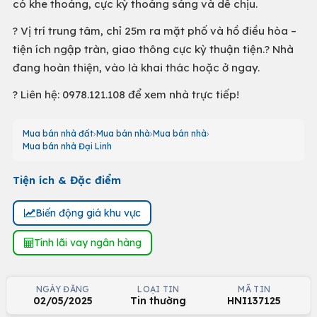
có khe thoáng, cực kỳ thoáng sáng và dễ chịu.
? Vị trí trung tâm, chỉ 25m ra mặt phố và hồ điều hòa –
tiện ích ngập tràn, giao thông cực kỳ thuận tiện.? Nhà
đang hoàn thiện, vào là khai thác hoặc ở ngay.
? Liên hệ: 0978.121.108 để xem nhà trực tiếp!
Mua bán nhà đất
Mua bán nhà
Mua bán nhà
Mua bán nhà Đại Linh
Tiện ích & Đặc điểm
Biến động giá khu vực
Tính lãi vay ngân hàng
NGÀY ĐĂNG
LOẠI TIN
MÃ TIN
02/05/2025
Tin thường
HNI137125