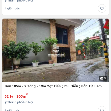
Thành phố Hà Nội
4 giờ trước
5
Bán 105m - 9 Tầng - 19m.Mặt Tiền.( Phú Diễn ) Bắc Từ Liêm
2
32 tỷ
·
105m
Thành phố Hà Nội
4 giờ trước