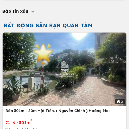
Báo tin xấu
BẤT ĐỘNG SẢN BẠN QUAN TÂM
2
Bán 301m - 20m.Mặt Tiền. ( Nguyễn Chính ) Hoàng Mai
2
71 tỷ
·
301m