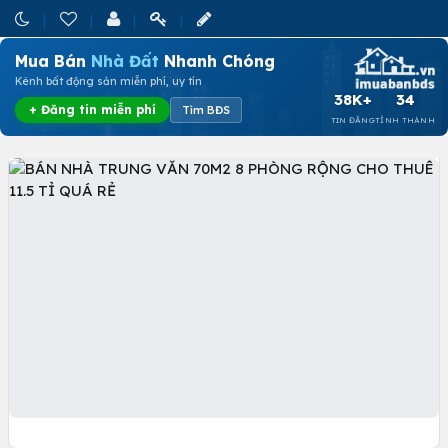
Mua Bán
Nhà Đất
Nhanh Chóng
Kênh bất động sản miễn phí, uy tín
38K+
34
+ Đăng tin miễn phí
Tìm BĐS
TIN ĐĂNG
TỈNH THÀNH