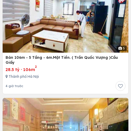
5
Bán 106m - 5 Tầng - 6m.Mặt Tiền. ( Trần Quốc Vượng )Cầu
Giấy
2
28.5 tỷ
·
106m
Thành phố Hà Nội
4 giờ trước