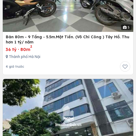
5
Bán 80m - 9 Tầng - 5.5m.Mặt Tiền. (Võ Chí Công ) Tây Hồ. Thu
hơn 1 tỷ/ năm
2
36 tỷ
·
80m
Thành phố Hà Nội
4 giờ trước