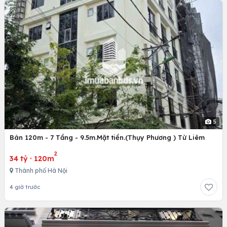
5
Bán 120m - 7 Tầng - 9.5m.Mặt tiền.(Thụy Phương ) Từ Liêm
2
34 tỷ
·
120m
Thành phố Hà Nội
4 giờ trước