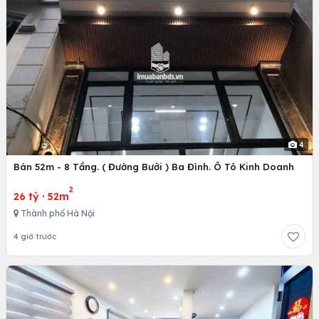
4
Bán 52m - 8 Tầng. ( Đường Bưởi ) Ba Đình. Ô Tô Kinh Doanh
2
26 tỷ
·
52m
Thành phố Hà Nội
4 giờ trước