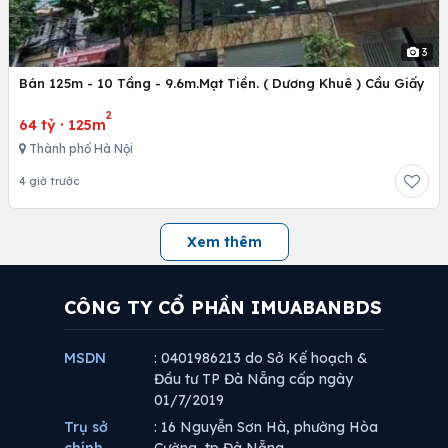
3
Bán 125m - 10 Tầng - 9.6m.Mạt Tiền. ( Dương Khuê ) Cầu Giấy
2
64 tỷ
·
125m
Thành phố Hà Nội
4 giờ trước
Xem thêm
CÔNG TY CỔ PHẦN IMUABANBDS
MSDN
: 0401986213 do Sở Kế hoạch &
Đầu tư TP Đà Nẵng cấp ngày
01/7/2019
Trụ sở
: 16 Nguyễn Sơn Hà, phường Hòa
chính
Cường, tp Đà Nẵng