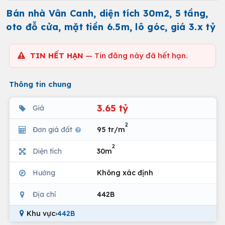
Bán nhà Vân Canh, diện tích 30m2, 5 tầng,
oto đỗ cửa, mặt tiền 6.5m, lô góc, giá 3.x tỷ
TIN HẾT HẠN
— Tin đăng này đã hết hạn.
Thông tin chung
3.65 tỷ
Giá
2
Đơn giá đất
95 tr/m
2
Diện tích
30m
Hướng
Không xác định
Địa chỉ
442B
Khu vực
›
442B