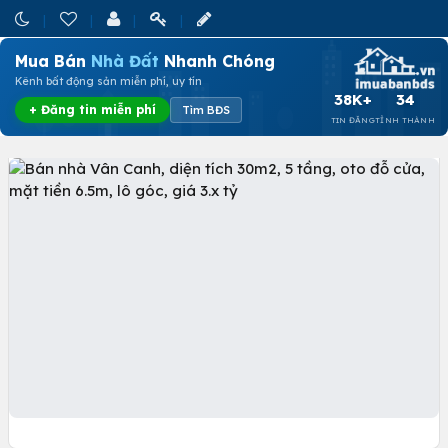
Mua Bán
Nhà Đất
Nhanh Chóng
Kênh bất động sản miễn phí, uy tín
38K+
34
+ Đăng tin miễn phí
Tìm BĐS
TIN ĐĂNG
TỈNH THÀNH