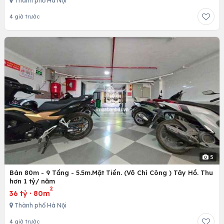
Thành phố Hà Nội
4 giờ trước
5
Bán 80m - 9 Tầng - 5.5m.Mặt Tiền. (Võ Chí Công ) Tây Hồ. Thu
hơn 1 tỷ/ năm
2
36 tỷ
·
80m
Thành phố Hà Nội
4 giờ trước