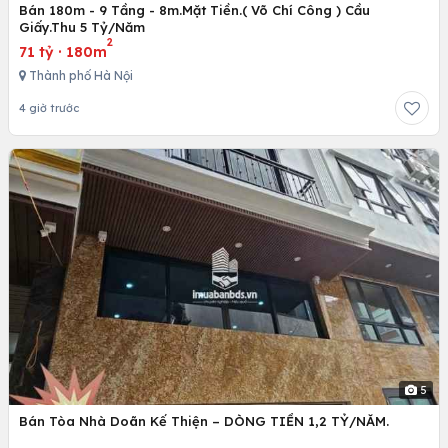
Bán 180m - 9 Tầng - 8m.Mặt Tiền.( Võ Chí Công ) Cầu
Giấy.Thu 5 Tỷ/Năm
2
71 tỷ
·
180m
Thành phố Hà Nội
4 giờ trước
5
Bán Tòa Nhà Doãn Kế Thiện – DÒNG TIỀN 1,2 TỶ/NĂM.