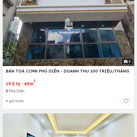
4
BÁN TOÀ CCMN PHÚ DIỄN - DOANH THU 100 TRIỆU/THÁNG
2
19.5 tỷ
·
65m
Phú Diễn
4 giờ trước