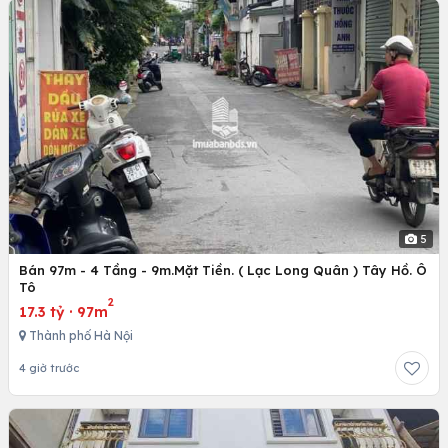
5
Bán 97m - 4 Tầng - 9m.Mặt Tiền. ( Lạc Long Quân ) Tây Hồ. Ô
Tô
2
17.3 tỷ
·
97m
Thành phố Hà Nội
4 giờ trước