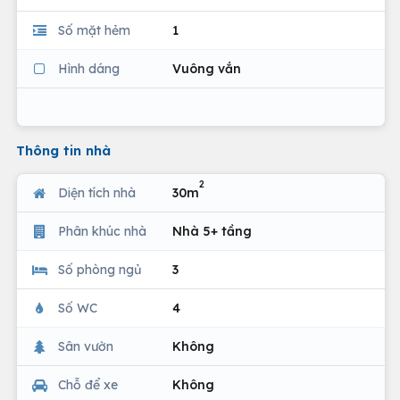
Số mặt hẻm
1
Hình dáng
Vuông vắn
Thông tin nhà
2
Diện tích nhà
30m
Phân khúc nhà
Nhà 5+ tầng
Số phòng ngủ
3
Số WC
4
Sân vườn
Không
Chỗ để xe
Không