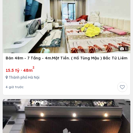
5
Bán 48m - 7 Tầng - 4m.Mặt Tiền. ( Hồ Tùng Mậu ) Bắc Từ Liêm
2
15.5 tỷ
·
48m
Thành phố Hà Nội
4 giờ trước