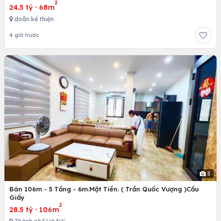
2
24.5 tỷ
·
68m
doãn kế thiện
4 giờ trước
5
Bán 106m - 5 Tầng - 6m.Mặt Tiền. ( Trần Quốc Vượng )Cầu
Giấy
2
28.5 tỷ
·
106m