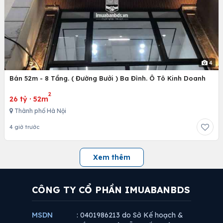
4
Bán 52m - 8 Tầng. ( Đường Bưởi ) Ba Đình. Ô Tô Kinh Doanh
2
26 tỷ
·
52m
Thành phố Hà Nội
4 giờ trước
Xem thêm
CÔNG TY CỔ PHẦN IMUABANBDS
MSDN
: 0401986213 do Sở Kế hoạch &