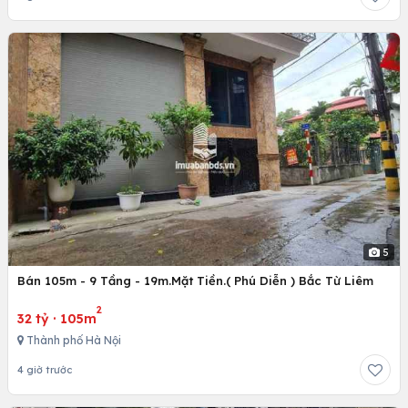
5
Bán 105m - 9 Tầng - 19m.Mặt Tiền.( Phú Diễn ) Bắc Từ Liêm
2
32 tỷ
·
105m
Thành phố Hà Nội
4 giờ trước